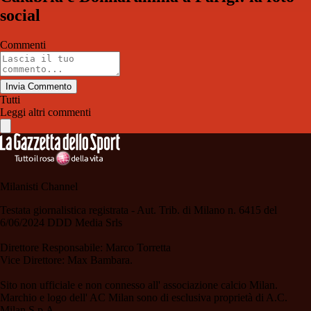
social
Commenti
Invia Commento
Tutti
Leggi altri commenti
Milanisti Channel
Testata giornalistica registrata - Aut. Trib. di Milano n. 6415 del
6/06/2024 DDD Media Srls
Direttore Responsabile: Marco Torretta
Vice Direttore: Max Bambara.
Sito non ufficiale e non connesso all' associazione calcio Milan.
Marchio e logo dell' AC Milan sono di esclusiva proprietà di A.C.
Milan S.p.A.