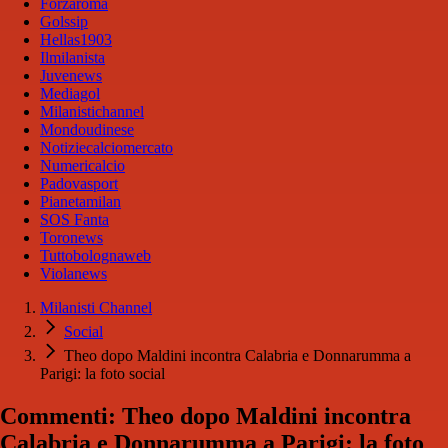
Forzaroma
Golssip
Hellas1903
Ilmilanista
Juvenews
Mediagol
Milanistichannel
Mondoudinese
Notiziecalciomercato
Numericalcio
Padovasport
Pianetamilan
SOS Fanta
Toronews
Tuttobolognaweb
Violanews
Milanisti Channel
Social
Theo dopo Maldini incontra Calabria e Donnarumma a
Parigi: la foto social
Commenti: Theo dopo Maldini incontra
Calabria e Donnarumma a Parigi: la foto