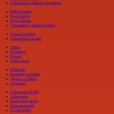
Calendario e risultati Femminile
Milan Futuro
Rosa Futuro
News Futuro
Calendario e risultati Futuro
Coppe Europee
Champions League
Video
Esclusivo
Report
Video virali
Editoriale
Strategie societarie
Tecnica e Tattica
Avversari
Calcionapoli1926
Cittaceleste
Derbyderbyderby
Fantamagazine
FCInter1908