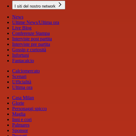
I siti del nostro network
News
Ultime News/Ultima ora
Live Blog
Conferenze Stampa
Interviste post partita
Interviste pre partita
Gossip e curiosità
Infortuni
Fantacalcio
Calciomercato
Scenari
Ufficialità
Ultima ora
Casa Milan
Glorie
Personaggi spicco
Maglia
Inni e cori
Palmares
Sponsor
Progetti