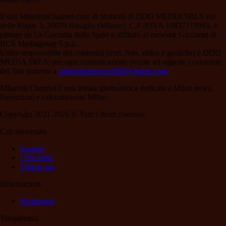
Il sito MilanistiChannel.com di titolarità di DDD MEDIA SRLS via
delle Risaie 3, 20079 Basiglio (Milano), C.F./P.IVA 10837110963, è
partner de La Gazzetta dello Sport e affiliato al network Gazzanet di
RCS Mediagroup S.p.a..
Unico responsabile dei contenuti (testi, foto, video e grafiche) è DDD
MEDIA SRLS; per ogni comunicazione avente ad oggetto i contenuti
del Sito scrivere a
milanistichannel1899@gmail.com
Milanisti Channel è una testata giornalistica dedicata a Milan news,
formazioni e calciomercato Milan
Copyright 2021-2026 © Tutti i diritti riservati.
Calciomercato
Scenari
Ufficialità
Ultima ora
Informazioni
Redazione
Trasparenza