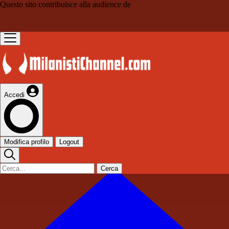
Questo sito contribuisce alla audience de
Accedi
Modifica profilo
Logout
Cerca