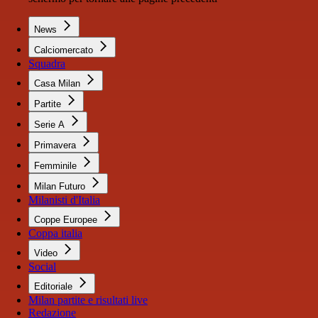
News
Calciomercato
Squadra
Casa Milan
Partite
Serie A
Primavera
Femminile
Milan Futuro
Milanisti d'Italia
Coppe Europee
Coppa italia
Video
Social
Editoriale
Milan partite e risultati live
Redazione