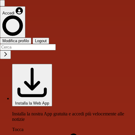
Accedi
Modifica profilo
Logout
Installa la Web App
Installa la nostra App gratuita e accedi più velocemente alle
notizie
Tocca