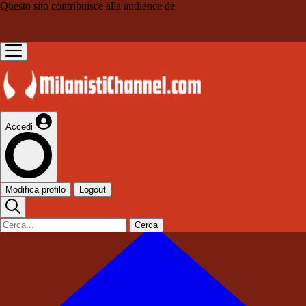
Questo sito contribuisce alla audience de
Accedi
Modifica profilo
Logout
Cerca