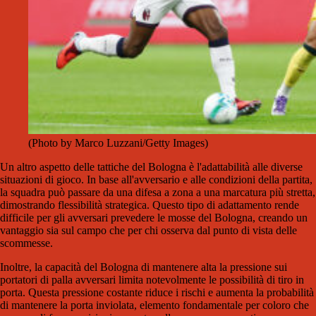
(Photo by Marco Luzzani/Getty Images)
Un altro aspetto delle tattiche del Bologna è l'adattabilità alle diverse
situazioni di gioco. In base all'avversario e alle condizioni della partita,
la squadra può passare da una difesa a zona a una marcatura più stretta,
dimostrando flessibilità strategica. Questo tipo di adattamento rende
difficile per gli avversari prevedere le mosse del Bologna, creando un
vantaggio sia sul campo che per chi osserva dal punto di vista delle
scommesse.
Inoltre, la capacità del Bologna di mantenere alta la pressione sui
portatori di palla avversari limita notevolmente le possibilità di tiro in
porta. Questa pressione costante riduce i rischi e aumenta la probabilità
di mantenere la porta inviolata, elemento fondamentale per coloro che