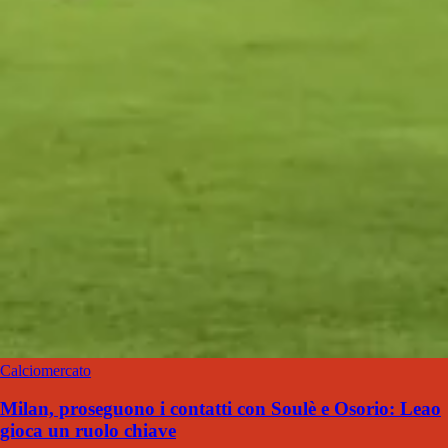
Calciomercato
Milan, proseguono i contatti con Soulè e Osorio: Leao
gioca un ruolo chiave