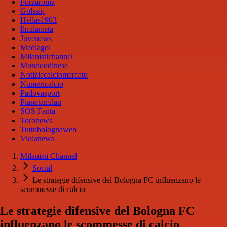
Forzaroma
Golssip
Hellas1903
Ilmilanista
Juvenews
Mediagol
Milanistichannel
Mondoudinese
Notiziecalciomercato
Numericalcio
Padovasport
Pianetamilan
SOS Fanta
Toronews
Tuttobolognaweb
Violanews
Milanisti Channel
Social
Le strategie difensive del Bologna FC influenzano le
scommesse di calcio
Le strategie difensive del Bologna FC
influenzano le scommesse di calcio