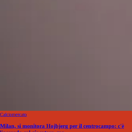
Calciomercato
Milan, si monitora Hojbjerg per il centrocampo: c'è