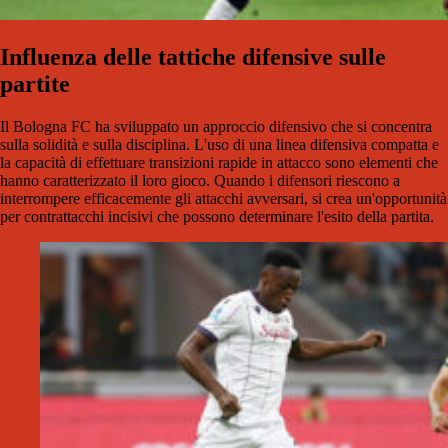
Influenza delle tattiche difensive sulle
partite
Il Bologna FC ha sviluppato un approccio difensivo che si concentra
sulla solidità e sulla disciplina. L'uso di una linea difensiva compatta e
la capacità di effettuare transizioni rapide in attacco sono elementi che
hanno caratterizzato il loro gioco. Quando i difensori riescono a
interrompere efficacemente gli attacchi avversari, si crea un'opportunità
per contrattacchi incisivi che possono determinare l'esito della partita.