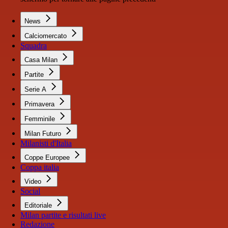
News
Calciomercato
Squadra
Casa Milan
Partite
Serie A
Primavera
Femminile
Milan Futuro
Milanisti d'Italia
Coppe Europee
Coppa italia
Video
Social
Editoriale
Milan partite e risultati live
Redazione