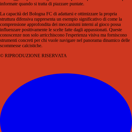
informate quando si tratta di piazzare puntate.
La capacità del Bologna FC di adattarsi e ottimizzare la propria
struttura difensiva rappresenta un esempio significativo di come la
comprensione approfondita dei meccanismi interni al gioco possa
influenzare positivamente le scelte fatte dagli appassionati. Queste
conoscenze non solo arricchiscono l'esperienza visiva ma forniscono
strumenti concreti per chi vuole navigare nel panorama dinamico delle
scommesse calcistiche.
© RIPRODUZIONE RISERVATA