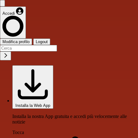
Accedi
Modifica profilo
Logout
Installa la Web App
Installa la nostra App gratuita e accedi più velocemente alle
notizie
Tocca