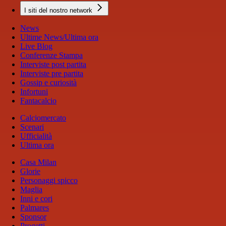
I siti del nostro network
News
Ultime News/Ultima ora
Live Blog
Conferenze Stampa
Interviste post partita
Interviste pre partita
Gossip e curiosità
Infortuni
Fantacalcio
Calciomercato
Scenari
Ufficialità
Ultima ora
Casa Milan
Glorie
Personaggi spicco
Maglia
Inni e cori
Palmares
Sponsor
Progetti