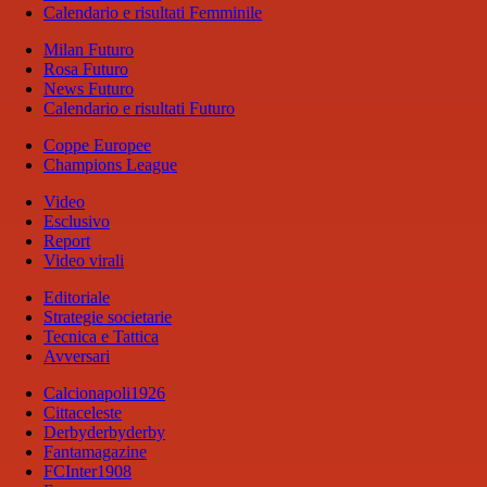
Calendario e risultati Femminile
Milan Futuro
Rosa Futuro
News Futuro
Calendario e risultati Futuro
Coppe Europee
Champions League
Video
Esclusivo
Report
Video virali
Editoriale
Strategie societarie
Tecnica e Tattica
Avversari
Calcionapoli1926
Cittaceleste
Derbyderbyderby
Fantamagazine
FCInter1908