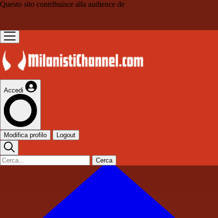
Questo sito contribuisce alla audience de
Accedi
Modifica profilo
Logout
Cerca