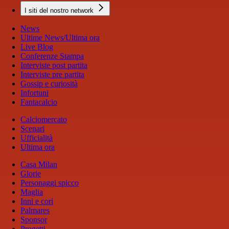
I siti del nostro network
News
Ultime News/Ultima ora
Live Blog
Conferenze Stampa
Interviste post partita
Interviste pre partita
Gossip e curiosità
Infortuni
Fantacalcio
Calciomercato
Scenari
Ufficialità
Ultima ora
Casa Milan
Glorie
Personaggi spicco
Maglia
Inni e cori
Palmares
Sponsor
Progetti