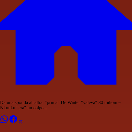
Da una sponda all'altra: "prima" De Winter "valeva" 30 milioni e
Nkunku "era" un colpo...