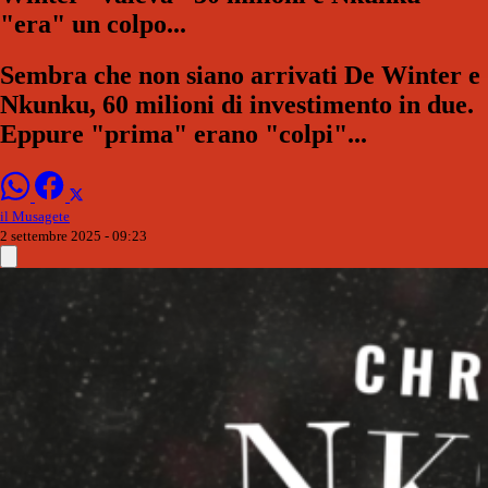
"era" un colpo...
Sembra che non siano arrivati De Winter e
Nkunku, 60 milioni di investimento in due.
Eppure "prima" erano "colpi"...
il Musagete
2 settembre 2025 - 09:23