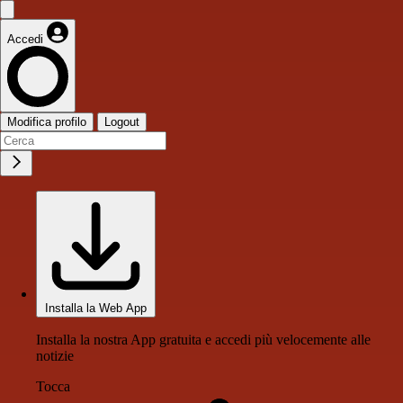
Accedi
Modifica profilo
Logout
Installa la Web App
Installa la nostra App gratuita e accedi più velocemente alle
notizie
Tocca