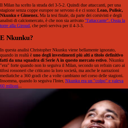
Il Milan ha scelto la strada del 3-5-2. Quindi due attaccanti, per una
stagione senza coppe europee ne servono 4 e ci sono:
Leao, Pulisic,
Nkunku e Gimenez.
Ma la tesi finale, da parte dei corsivisti e degli
analisti di calciomercato, è che non sia arrivato
"l'attaccante". Ossia la
torre alla Giroud
, che però serviva per il 4-3-3.
E Nkunku?
In questa analisi Christopher Nkunku viene bellamente ignorato,
quando in realtà è
uno degli investimenti più alti a titolo definitivo
fatti da una squadra di Serie A in questo mercato estivo
. Nkunku
"era" forte quando non lo seguiva il Milan, secondo un refrain caro ai
tifosi rossoneri che criticano la loro società, ma anche le narrazioni
mediatiche a 360 gradi che a volte cambiano nel corso delle stagioni.
Insomma, quando lo seguiva l'Inter,
Nkunku era un "colpo" e valeva
60 milioni
...