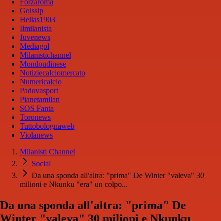
Forzaroma
Golssip
Hellas1903
Ilmilanista
Juvenews
Mediagol
Milanistichannel
Mondoudinese
Notiziecalciomercato
Numericalcio
Padovasport
Pianetamilan
SOS Fanta
Toronews
Tuttobolognaweb
Violanews
Milanisti Channel
Social
Da una sponda all'altra: "prima" De Winter "valeva" 30
milioni e Nkunku "era" un colpo...
Da una sponda all'altra: "prima" De
Winter "valeva" 30 milioni e Nkunku