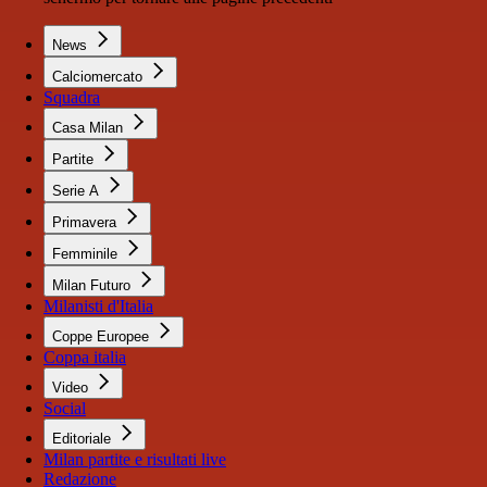
News
Calciomercato
Squadra
Casa Milan
Partite
Serie A
Primavera
Femminile
Milan Futuro
Milanisti d'Italia
Coppe Europee
Coppa italia
Video
Social
Editoriale
Milan partite e risultati live
Redazione