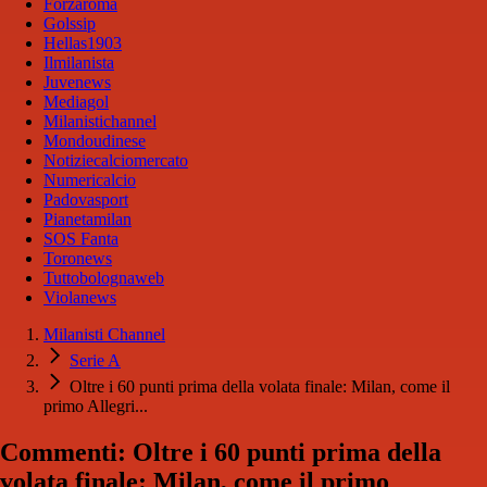
Forzaroma
Golssip
Hellas1903
Ilmilanista
Juvenews
Mediagol
Milanistichannel
Mondoudinese
Notiziecalciomercato
Numericalcio
Padovasport
Pianetamilan
SOS Fanta
Toronews
Tuttobolognaweb
Violanews
Milanisti Channel
Serie A
Oltre i 60 punti prima della volata finale: Milan, come il
primo Allegri...
Commenti: Oltre i 60 punti prima della
volata finale: Milan, come il primo