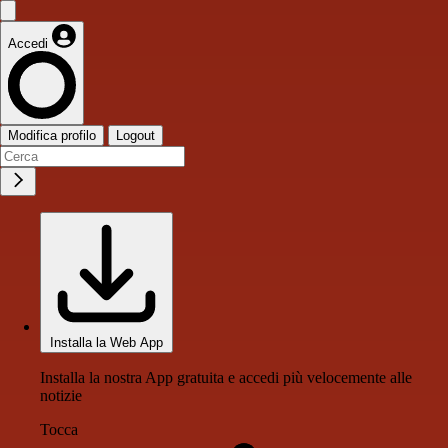
Accedi
Modifica profilo
Logout
Installa la Web App
Installa la nostra App gratuita e accedi più velocemente alle
notizie
Tocca