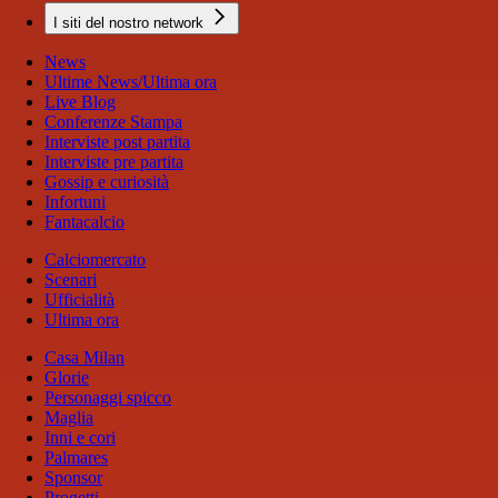
I siti del nostro network
News
Ultime News/Ultima ora
Live Blog
Conferenze Stampa
Interviste post partita
Interviste pre partita
Gossip e curiosità
Infortuni
Fantacalcio
Calciomercato
Scenari
Ufficialità
Ultima ora
Casa Milan
Glorie
Personaggi spicco
Maglia
Inni e cori
Palmares
Sponsor
Progetti