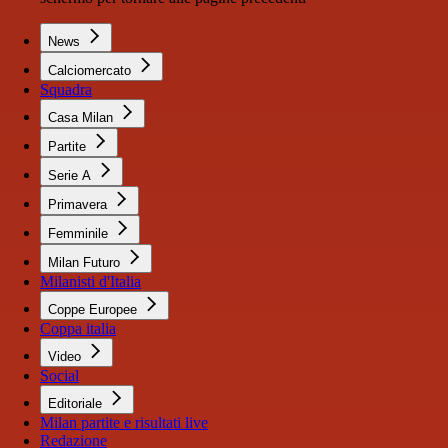
News
Calciomercato
Squadra
Casa Milan
Partite
Serie A
Primavera
Femminile
Milan Futuro
Milanisti d'Italia
Coppe Europee
Coppa italia
Video
Social
Editoriale
Milan partite e risultati live
Redazione