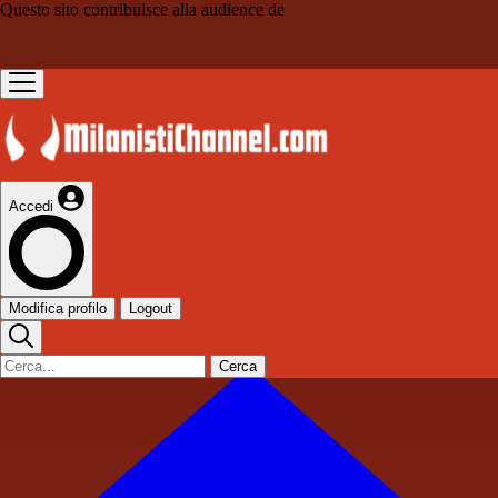
Questo sito contribuisce alla audience de
Accedi
Modifica profilo
Logout
Cerca