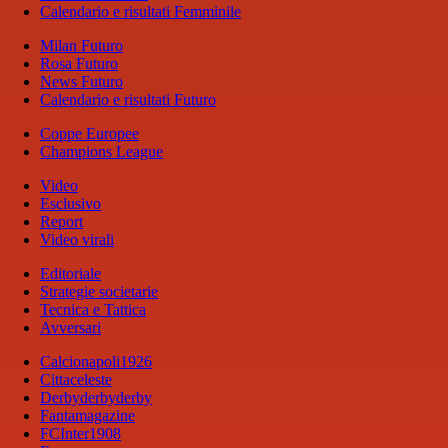
Calendario e risultati Femminile
Milan Futuro
Rosa Futuro
News Futuro
Calendario e risultati Futuro
Coppe Europee
Champions League
Video
Esclusivo
Report
Video virali
Editoriale
Strategie societarie
Tecnica e Tattica
Avversari
Calcionapoli1926
Cittaceleste
Derbyderbyderby
Fantamagazine
FCInter1908