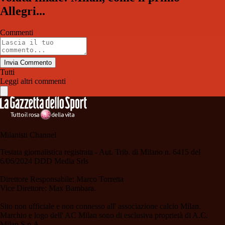
Allegri...
Commenti
Invia Commento
Tutti
Leggi altri commenti
Milanisti Channel
Testata giornalistica registrata - Aut. Trib. di Milano n. 6415 del
6/06/2024 DDD Media Srls
Direttore Responsabile: Marco Torretta
Vice Direttore: Max Bambara.
Sito non ufficiale e non connesso all' associazione calcio Milan.
Marchio e logo dell' AC Milan sono di esclusiva proprietà di A.C.
Milan S.p.A.