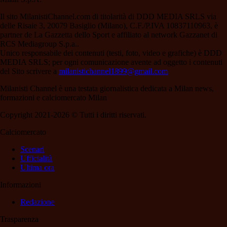
Il sito MilanistiChannel.com di titolarità di DDD MEDIA SRLS via
delle Risaie 3, 20079 Basiglio (Milano), C.F./P.IVA 10837110963, è
partner de La Gazzetta dello Sport e affiliato al network Gazzanet di
RCS Mediagroup S.p.a..
Unico responsabile dei contenuti (testi, foto, video e grafiche) è DDD
MEDIA SRLS; per ogni comunicazione avente ad oggetto i contenuti
del Sito scrivere a
milanistichannel1899@gmail.com
Milanisti Channel è una testata giornalistica dedicata a Milan news,
formazioni e calciomercato Milan
Copyright 2021-2026 © Tutti i diritti riservati.
Calciomercato
Scenari
Ufficialità
Ultima ora
Informazioni
Redazione
Trasparenza