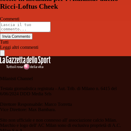
Ricci-Loftus Cheek
Commenti
Invia Commento
Tutti
Leggi altri commenti
Milanisti Channel
Testata giornalistica registrata - Aut. Trib. di Milano n. 6415 del
6/06/2024 DDD Media Srls
Direttore Responsabile: Marco Torretta
Vice Direttore: Max Bambara.
Sito non ufficiale e non connesso all' associazione calcio Milan.
Marchio e logo dell' AC Milan sono di esclusiva proprietà di A.C.
Milan S.p.A.