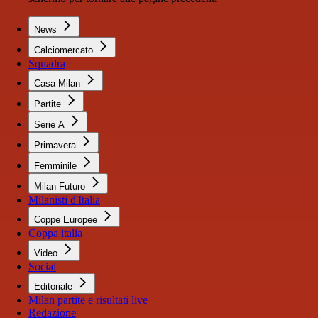
News
Calciomercato
Squadra
Casa Milan
Partite
Serie A
Primavera
Femminile
Milan Futuro
Milanisti d'Italia
Coppe Europee
Coppa italia
Video
Social
Editoriale
Milan partite e risultati live
Redazione