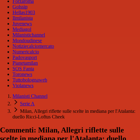
Forzaroma
Golssip
Hellas1903
Ilmilanista
Juvenews
Mediagol
Milanistichannel
Mondoudinese
Notiziecalciomercato
Numericalcio
Padovasport
Pianetamilan
SOS Fanta
Toronews
Tuttobolognaweb
Violanews
Milanisti Channel
Serie A
Milan, Allegri riflette sulle scelte in mediana per l'Atalanta:
duello Ricci-Loftus Cheek
Commenti: Milan, Allegri riflette sulle
scelte in mediana per l'Atalanta: duello