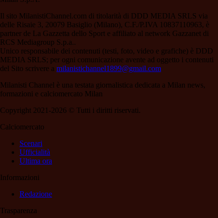
Il sito MilanistiChannel.com di titolarità di DDD MEDIA SRLS via
delle Risaie 3, 20079 Basiglio (Milano), C.F./P.IVA 10837110963, è
partner de La Gazzetta dello Sport e affiliato al network Gazzanet di
RCS Mediagroup S.p.a..
Unico responsabile dei contenuti (testi, foto, video e grafiche) è DDD
MEDIA SRLS; per ogni comunicazione avente ad oggetto i contenuti
del Sito scrivere a
milanistichannel1899@gmail.com
Milanisti Channel è una testata giornalistica dedicata a Milan news,
formazioni e calciomercato Milan
Copyright 2021-2026 © Tutti i diritti riservati.
Calciomercato
Scenari
Ufficialità
Ultima ora
Informazioni
Redazione
Trasparenza