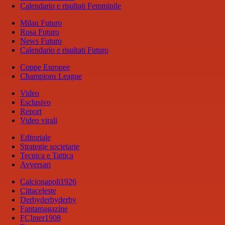
Calendario e risultati Femminile
Milan Futuro
Rosa Futuro
News Futuro
Calendario e risultati Futuro
Coppe Europee
Champions League
Video
Esclusivo
Report
Video virali
Editoriale
Strategie societarie
Tecnica e Tattica
Avversari
Calcionapoli1926
Cittaceleste
Derbyderbyderby
Fantamagazine
FCInter1908