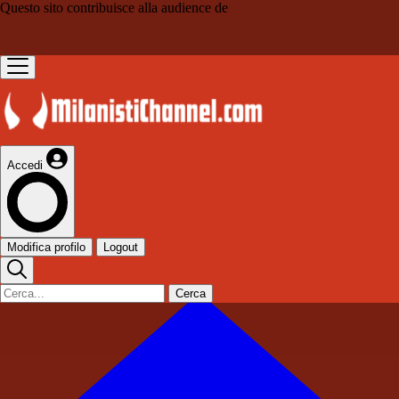
Questo sito contribuisce alla audience de
Accedi
Modifica profilo
Logout
Cerca