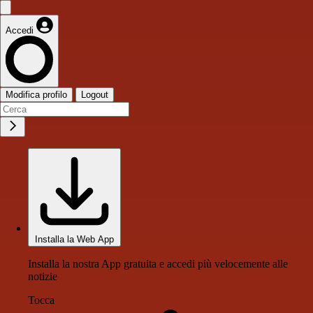
Accedi
Modifica profilo
Logout
Installa la Web App
Installa la nostra App gratuita e accedi più velocemente alle
notizie
Tocca