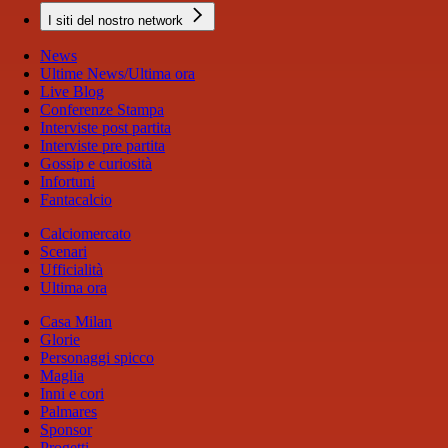
I siti del nostro network
News
Ultime News/Ultima ora
Live Blog
Conferenze Stampa
Interviste post partita
Interviste pre partita
Gossip e curiosità
Infortuni
Fantacalcio
Calciomercato
Scenari
Ufficialità
Ultima ora
Casa Milan
Glorie
Personaggi spicco
Maglia
Inni e cori
Palmares
Sponsor
Progetti