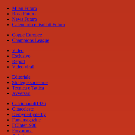
Milan Futuro
Rosa Futuro
News Futuro
Calendario e risultati Futuro
Coppe Europee
Champions League
Video
Esclusivo
Report
Video virali
Editoriale
Strategie societarie
Tecnica e Tattica
Avversari
Calcionapoli1926
Cittaceleste
Derbyderbyderby
Fantamagazine
FCInter1908
Forzaroma