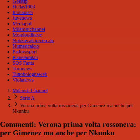
Golssip
Hellas1903
Ilmilanista
Juvenews
Mediagol
Milanistichannel
Mondoudinese
Notiziecalciomercato
Numericalcio
Padovasport
Pianetamilan
SOS Fanta
Toronews
Tuttobolognaweb
Violanews
Milanisti Channel
Serie A
Verona prima volta rossonera: per Gimenez ma anche per
Nkunku
Commenti: Verona prima volta rossonera:
per Gimenez ma anche per Nkunku