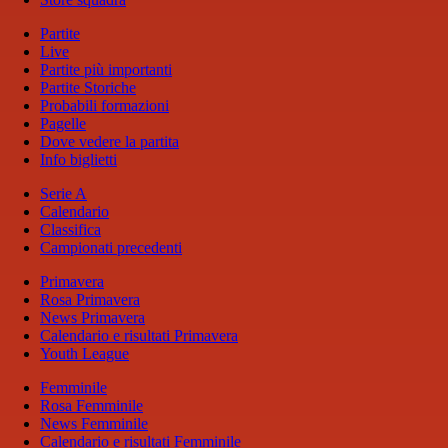
Partite
Live
Partite più importanti
Partite Storiche
Probabili formazioni
Pagelle
Dove vedere la partita
Info biglietti
Serie A
Calendario
Classifica
Campionati precedenti
Primavera
Rosa Primavera
News Primavera
Calendario e risultati Primavera
Youth League
Femminile
Rosa Femminile
News Femminile
Calendario e risultati Femminile