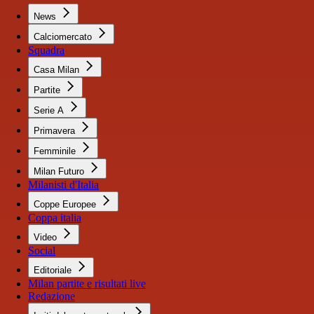
News
Calciomercato
Squadra
Casa Milan
Partite
Serie A
Primavera
Femminile
Milan Futuro
Milanisti d'Italia
Coppe Europee
Coppa italia
Video
Social
Editoriale
Milan partite e risultati live
Redazione