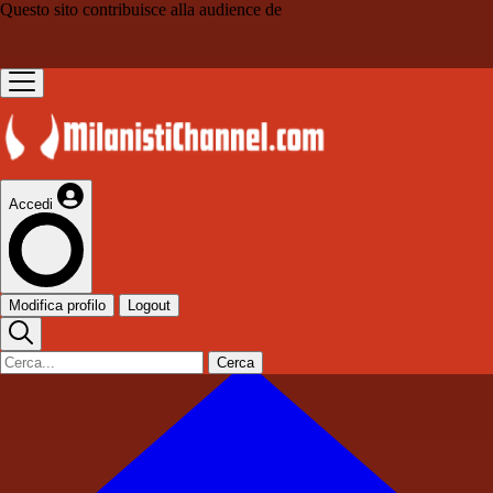
Questo sito contribuisce alla audience de
Accedi
Modifica profilo
Logout
Cerca