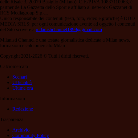
delle Risaie 3, 20079 Basiglio (Milano), C.F./P.IVA 10837110963, è
partner de La Gazzetta dello Sport e affiliato al network Gazzanet di
RCS Mediagroup S.p.a..
Unico responsabile dei contenuti (testi, foto, video e grafiche) è DDD
MEDIA SRLS; per ogni comunicazione avente ad oggetto i contenuti
del Sito scrivere a
milanistichannel1899@gmail.com
Milanisti Channel è una testata giornalistica dedicata a Milan news,
formazioni e calciomercato Milan
Copyright 2021-2026 © Tutti i diritti riservati.
Calciomercato
Scenari
Ufficialità
Ultima ora
Informazioni
Redazione
Trasparenza
Archivio
Community Policy