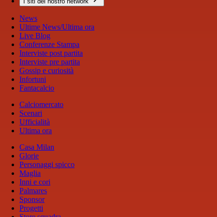
I siti del nostro network
News
Ultime News/Ultima ora
Live Blog
Conferenze Stampa
Interviste post partita
Interviste pre partita
Gossip e curiosità
Infortuni
Fantacalcio
Calciomercato
Scenari
Ufficialità
Ultima ora
Casa Milan
Glorie
Personaggi spicco
Maglia
Inni e cori
Palmares
Sponsor
Progetti
Store squadra