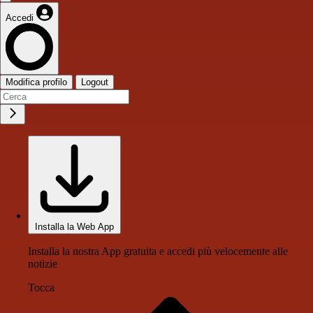
Accedi
Modifica profilo
Logout
Installa la Web App
Installa la nostra App gratuita e accedi più velocemente alle
notizie
Tocca