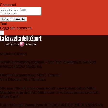
Commenti
Invia Commento
Tutti
Leggi altri commenti
Milanisti Channel
Testata giornalistica registrata - Aut. Trib. di Milano n. 6415 del
6/06/2024 DDD Media Srls
Direttore Responsabile: Marco Torretta
Vice Direttore: Max Bambara.
Sito non ufficiale e non connesso all' associazione calcio Milan.
Marchio e logo dell' AC Milan sono di esclusiva proprietà di A.C.
Milan S.p.A.
Il sito MilanistiChannel.com di titolarità di DDD MEDIA SRLS via