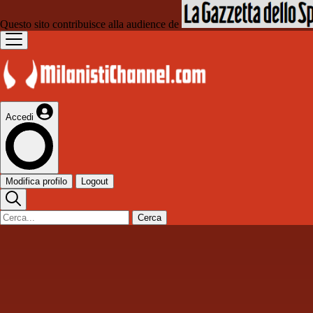
Questo sito contribuisce alla audience de
Accedi
Modifica profilo
Logout
Cerca