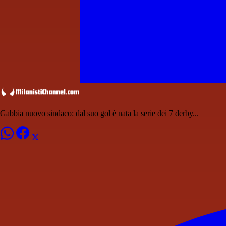
Gabbia nuovo sindaco: dal suo gol è nata la serie dei 7 derby...