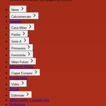
News
Calciomercato
Squadra
Casa Milan
Partite
Serie A
Primavera
Femminile
Milan Futuro
Milanisti d'Italia
Coppe Europee
Coppa italia
Video
Social
Editoriale
Milan partite e risultati live
Redazione