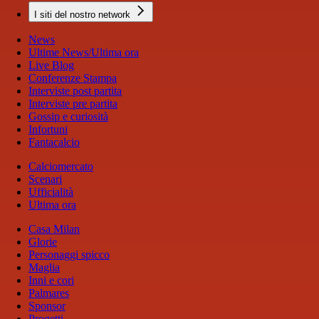
I siti del nostro network
News
Ultime News/Ultima ora
Live Blog
Conferenze Stampa
Interviste post partita
Interviste pre partita
Gossip e curiosità
Infortuni
Fantacalcio
Calciomercato
Scenari
Ufficialità
Ultima ora
Casa Milan
Glorie
Personaggi spicco
Maglia
Inni e cori
Palmares
Sponsor
Progetti