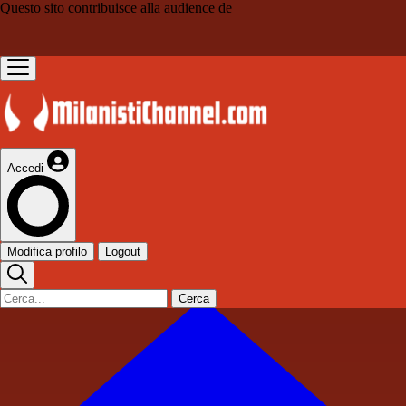
Questo sito contribuisce alla audience de
Accedi
Modifica profilo
Logout
Cerca