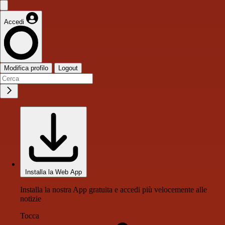
Accedi
Modifica profilo
Logout
Installa la Web App
Installa la nostra App gratuita e accedi più velocemente alle
notizie
Tocca