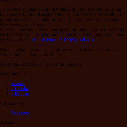
Il sito MilanistiChannel.com di titolarità di DDD MEDIA SRLS via
delle Risaie 3, 20079 Basiglio (Milano), C.F./P.IVA 10837110963, è
partner de La Gazzetta dello Sport e affiliato al network Gazzanet di
RCS Mediagroup S.p.a..
Unico responsabile dei contenuti (testi, foto, video e grafiche) è DDD
MEDIA SRLS; per ogni comunicazione avente ad oggetto i contenuti
del Sito scrivere a
milanistichannel1899@gmail.com
Milanisti Channel è una testata giornalistica dedicata a Milan news,
formazioni e calciomercato Milan
Copyright 2021-2026 © Tutti i diritti riservati.
Calciomercato
Scenari
Ufficialità
Ultima ora
Informazioni
Redazione
Trasparenza