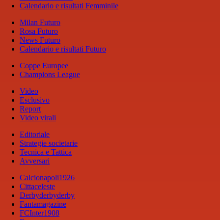
Calendario e risultati Femminile
Milan Futuro
Rosa Futuro
News Futuro
Calendario e risultati Futuro
Coppe Europee
Champions League
Video
Esclusivo
Report
Video virali
Editoriale
Strategie societarie
Tecnica e Tattica
Avversari
Calcionapoli1926
Cittaceleste
Derbyderbyderby
Fantamagazine
FCInter1908