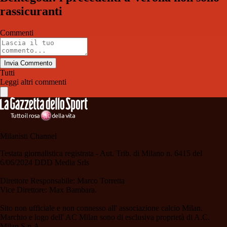
rassicuranti
Commenti
Invia Commento
Tutti
Leggi altri commenti
Milanisti Channel
Testata giornalistica registrata - Aut. Trib. di Milano n. 6415 del
6/06/2024 DDD Media Srls
Direttore Responsabile: Marco Torretta
Vice Direttore: Max Bambara.
Sito non ufficiale e non connesso all' associazione calcio Milan.
Marchio e logo dell' AC Milan sono di esclusiva proprietà di A.C.
Milan S.p.A.