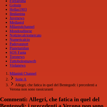
Forzaroma
Golssip
Hellas1903
Ilmilanista
Juvenews
Mediagol
Milanistichannel
Mondoudinese
Notiziecalciomercato
Numericalcio
Padovasport
Pianetamilan
SOS Fanta
Toronews
Tuttobolognaweb
Violanews
Milanisti Channel
Serie A
Allegri, che fatica in quel del Bentegodi: i precedenti a
Verona non sono rassicuranti
Commenti: Allegri, che fatica in quel del
Bentegodi: i precedenti a Verona non sono