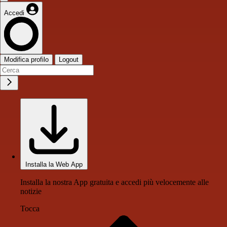
Accedi
Modifica profilo
Logout
Installa la Web App
Installa la nostra App gratuita e accedi più velocemente alle
notizie
Tocca