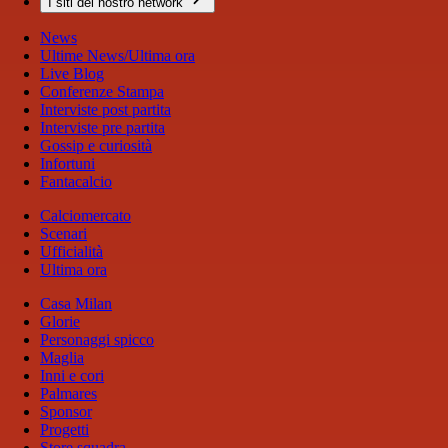
I siti del nostro network
News
Ultime News/Ultima ora
Live Blog
Conferenze Stampa
Interviste post partita
Interviste pre partita
Gossip e curiosità
Infortuni
Fantacalcio
Calciomercato
Scenari
Ufficialità
Ultima ora
Casa Milan
Glorie
Personaggi spicco
Maglia
Inni e cori
Palmares
Sponsor
Progetti
Store squadra