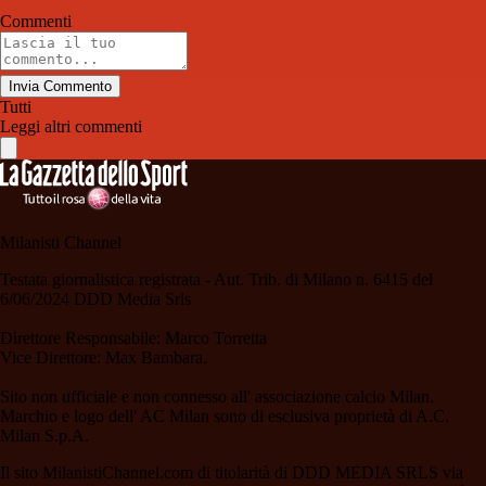
Commenti
Invia Commento
Tutti
Leggi altri commenti
Milanisti Channel
Testata giornalistica registrata - Aut. Trib. di Milano n. 6415 del
6/06/2024 DDD Media Srls
Direttore Responsabile: Marco Torretta
Vice Direttore: Max Bambara.
Sito non ufficiale e non connesso all' associazione calcio Milan.
Marchio e logo dell' AC Milan sono di esclusiva proprietà di A.C.
Milan S.p.A.
Il sito MilanistiChannel.com di titolarità di DDD MEDIA SRLS via