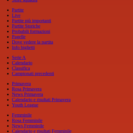
Partite
Live
Partite più importanti
Partite Storiche
Probabili formazioni
Pagelle
Dove vedere la partita
Info biglietti
Serie A
Calendario
Classifica
Campionati precedenti
Primavera
Rosa Primavera
News Primavera
Calendario e risultati Primavera
Youth League
Femminile
Rosa Femminile
News Femminile
Calendario e risultati Femminile