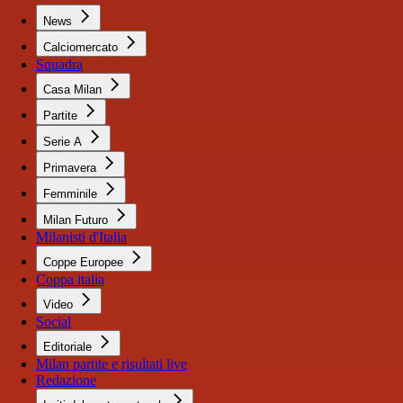
News
Calciomercato
Squadra
Casa Milan
Partite
Serie A
Primavera
Femminile
Milan Futuro
Milanisti d'Italia
Coppe Europee
Coppa italia
Video
Social
Editoriale
Milan partite e risultati live
Redazione