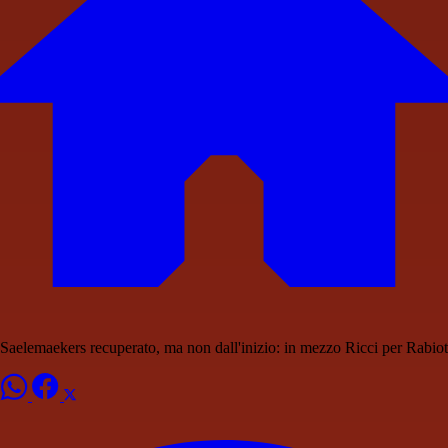
Saelemaekers recuperato, ma non dall'inizio: in mezzo Ricci per Rabiot