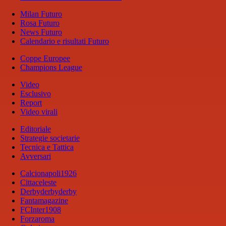
Milan Futuro
Rosa Futuro
News Futuro
Calendario e risultati Futuro
Coppe Europee
Champions League
Video
Esclusivo
Report
Video virali
Editoriale
Strategie societarie
Tecnica e Tattica
Avversari
Calcionapoli1926
Cittaceleste
Derbyderbyderby
Fantamagazine
FCInter1908
Forzaroma