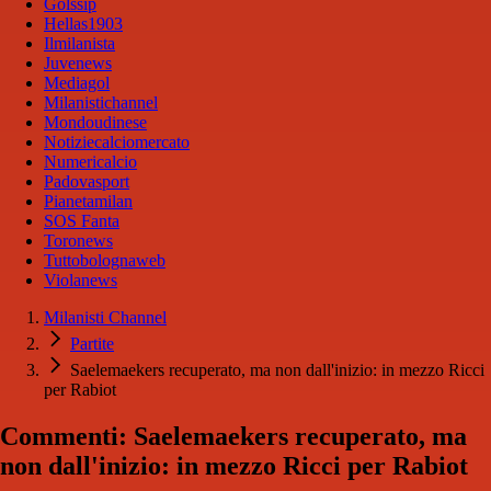
Golssip
Hellas1903
Ilmilanista
Juvenews
Mediagol
Milanistichannel
Mondoudinese
Notiziecalciomercato
Numericalcio
Padovasport
Pianetamilan
SOS Fanta
Toronews
Tuttobolognaweb
Violanews
Milanisti Channel
Partite
Saelemaekers recuperato, ma non dall'inizio: in mezzo Ricci
per Rabiot
Commenti: Saelemaekers recuperato, ma
non dall'inizio: in mezzo Ricci per Rabiot