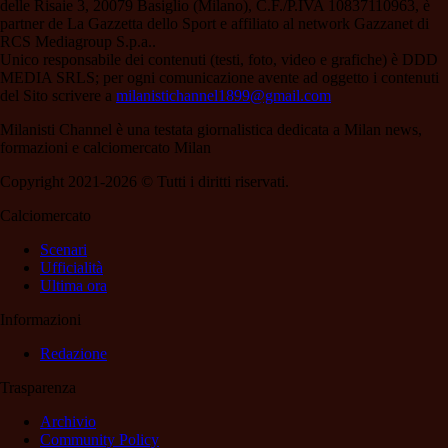
delle Risaie 3, 20079 Basiglio (Milano), C.F./P.IVA 10837110963, è
partner de La Gazzetta dello Sport e affiliato al network Gazzanet di
RCS Mediagroup S.p.a..
Unico responsabile dei contenuti (testi, foto, video e grafiche) è DDD
MEDIA SRLS; per ogni comunicazione avente ad oggetto i contenuti
del Sito scrivere a
milanistichannel1899@gmail.com
Milanisti Channel è una testata giornalistica dedicata a Milan news,
formazioni e calciomercato Milan
Copyright 2021-2026 © Tutti i diritti riservati.
Calciomercato
Scenari
Ufficialità
Ultima ora
Informazioni
Redazione
Trasparenza
Archivio
Community Policy