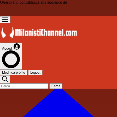
Questo sito contribuisce alla audience de
Accedi
Modifica profilo
Logout
Cerca