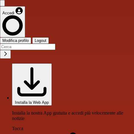
Accedi
Modifica profilo
Logout
Installa la Web App
Installa la nostra App gratuita e accedi più velocemente alle
notizie
Tocca