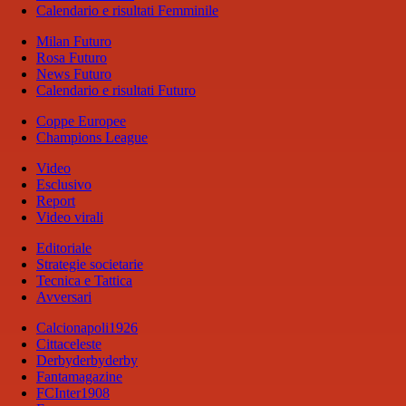
Calendario e risultati Femminile
Milan Futuro
Rosa Futuro
News Futuro
Calendario e risultati Futuro
Coppe Europee
Champions League
Video
Esclusivo
Report
Video virali
Editoriale
Strategie societarie
Tecnica e Tattica
Avversari
Calcionapoli1926
Cittaceleste
Derbyderbyderby
Fantamagazine
FCInter1908