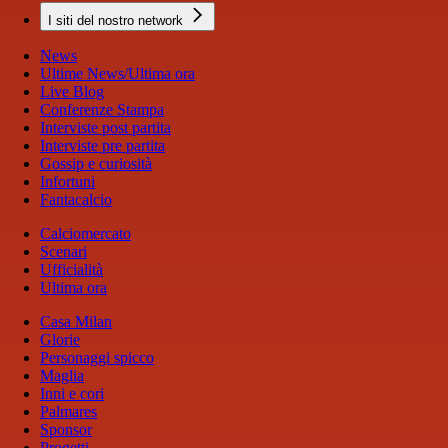
I siti del nostro network
News
Ultime News/Ultima ora
Live Blog
Conferenze Stampa
Interviste post partita
Interviste pre partita
Gossip e curiosità
Infortuni
Fantacalcio
Calciomercato
Scenari
Ufficialità
Ultima ora
Casa Milan
Glorie
Personaggi spicco
Maglia
Inni e cori
Palmares
Sponsor
Progetti