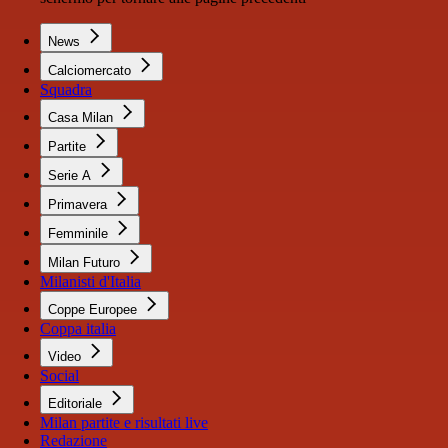
News
Calciomercato
Squadra
Casa Milan
Partite
Serie A
Primavera
Femminile
Milan Futuro
Milanisti d'Italia
Coppe Europee
Coppa italia
Video
Social
Editoriale
Milan partite e risultati live
Redazione