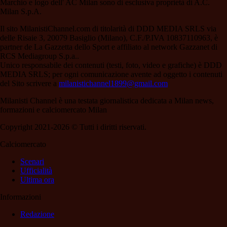
Marchio e logo dell' AC Milan sono di esclusiva proprietà di A.C.
Milan S.p.A.
Il sito MilanistiChannel.com di titolarità di DDD MEDIA SRLS via
delle Risaie 3, 20079 Basiglio (Milano), C.F./P.IVA 10837110963, è
partner de La Gazzetta dello Sport e affiliato al network Gazzanet di
RCS Mediagroup S.p.a..
Unico responsabile dei contenuti (testi, foto, video e grafiche) è DDD
MEDIA SRLS; per ogni comunicazione avente ad oggetto i contenuti
del Sito scrivere a
milanistichannel1899@gmail.com
Milanisti Channel è una testata giornalistica dedicata a Milan news,
formazioni e calciomercato Milan
Copyright 2021-2026 © Tutti i diritti riservati.
Calciomercato
Scenari
Ufficialità
Ultima ora
Informazioni
Redazione