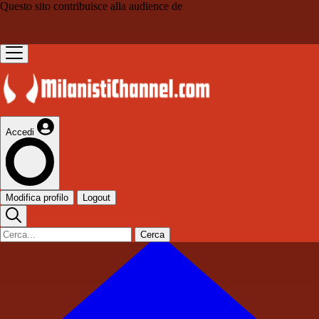
Questo sito contribuisce alla audience de
Accedi
Modifica profilo
Logout
Cerca