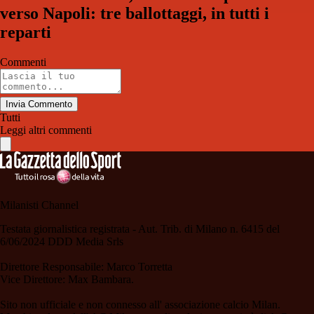
verso Napoli: tre ballottaggi, in tutti i
reparti
Commenti
Invia Commento
Tutti
Leggi altri commenti
Milanisti Channel
Testata giornalistica registrata - Aut. Trib. di Milano n. 6415 del
6/06/2024 DDD Media Srls
Direttore Responsabile: Marco Torretta
Vice Direttore: Max Bambara.
Sito non ufficiale e non connesso all' associazione calcio Milan.