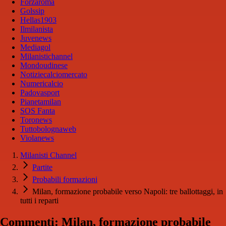
Forzaroma
Golssip
Hellas1903
Ilmilanista
Juvenews
Mediagol
Milanistichannel
Mondoudinese
Notiziecalciomercato
Numericalcio
Padovasport
Pianetamilan
SOS Fanta
Toronews
Tuttobolognaweb
Violanews
Milanisti Channel
Partite
Probabili formazioni
Milan, formazione probabile verso Napoli: tre ballottaggi, in
tutti i reparti
Commenti: Milan, formazione probabile