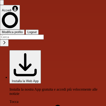
Accedi
Modifica profilo
Logout
Installa la Web App
Installa la nostra App gratuita e accedi più velocemente alle
notizie
Tocca