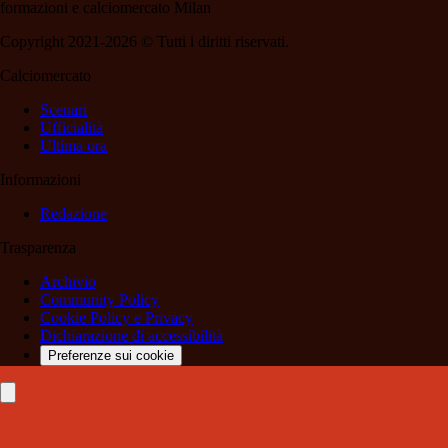
formazioni e calciomercato Milan
Copyright 2021-2026 © Tutti i diritti riservati.
Calciomercato
Scenari
Ufficialità
Ultima ora
Informazioni
Redazione
Trasparenza
Archivio
Community Policy
Cookie Policy e Privacy
Dichiarazione di accessibilità
Preferenze sui cookie