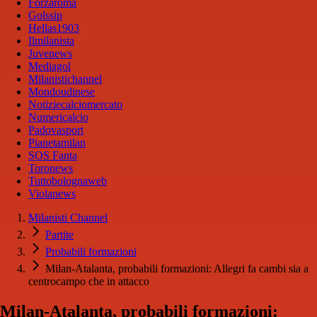
Forzaroma
Golssip
Hellas1903
Ilmilanista
Juvenews
Mediagol
Milanistichannel
Mondoudinese
Notiziecalciomercato
Numericalcio
Padovasport
Pianetamilan
SOS Fanta
Toronews
Tuttobolognaweb
Violanews
Milanisti Channel
Partite
Probabili formazioni
Milan-Atalanta, probabili formazioni: Allegri fa cambi sia a
centrocampo che in attacco
Milan-Atalanta, probabili formazioni: