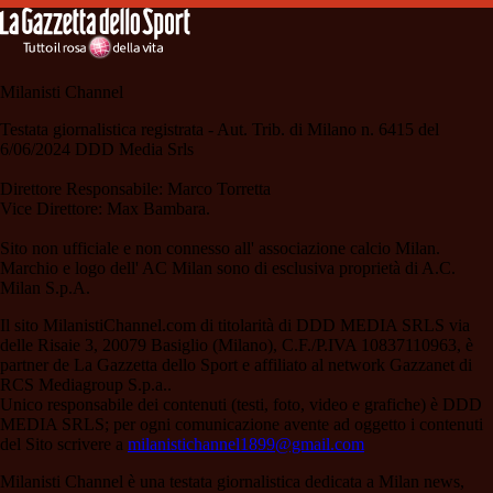
Milanisti Channel
Testata giornalistica registrata - Aut. Trib. di Milano n. 6415 del
6/06/2024 DDD Media Srls
Direttore Responsabile: Marco Torretta
Vice Direttore: Max Bambara.
Sito non ufficiale e non connesso all' associazione calcio Milan.
Marchio e logo dell' AC Milan sono di esclusiva proprietà di A.C.
Milan S.p.A.
Il sito MilanistiChannel.com di titolarità di DDD MEDIA SRLS via
delle Risaie 3, 20079 Basiglio (Milano), C.F./P.IVA 10837110963, è
partner de La Gazzetta dello Sport e affiliato al network Gazzanet di
RCS Mediagroup S.p.a..
Unico responsabile dei contenuti (testi, foto, video e grafiche) è DDD
MEDIA SRLS; per ogni comunicazione avente ad oggetto i contenuti
del Sito scrivere a
milanistichannel1899@gmail.com
Milanisti Channel è una testata giornalistica dedicata a Milan news,