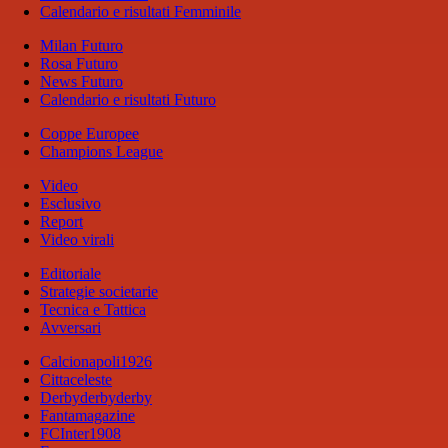
Calendario e risultati Femminile
Milan Futuro
Rosa Futuro
News Futuro
Calendario e risultati Futuro
Coppe Europee
Champions League
Video
Esclusivo
Report
Video virali
Editoriale
Strategie societarie
Tecnica e Tattica
Avversari
Calcionapoli1926
Cittaceleste
Derbyderbyderby
Fantamagazine
FCInter1908