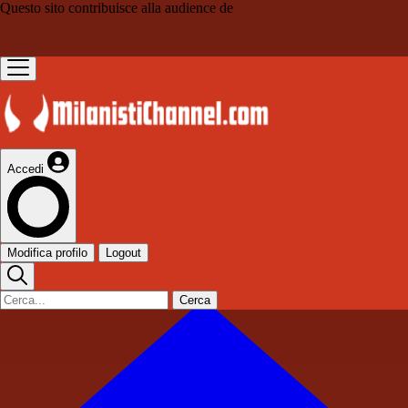
Questo sito contribuisce alla audience de
Accedi
Modifica profilo
Logout
Cerca