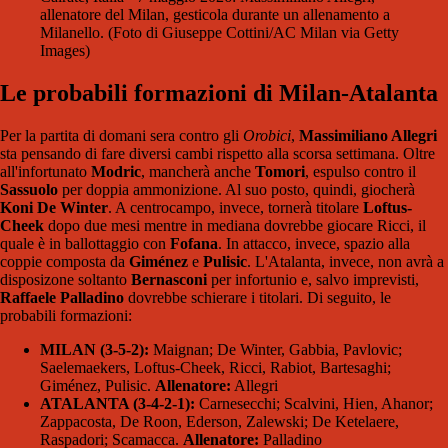
allenatore del Milan, gesticola durante un allenamento a
Milanello. (Foto di Giuseppe Cottini/AC Milan via Getty
Images)
Le probabili formazioni di Milan-Atalanta
Per la partita di domani sera contro gli
Orobici
,
Massimiliano Allegri
sta pensando di fare diversi cambi rispetto alla scorsa settimana. Oltre
all'infortunato
Modric
, mancherà anche
Tomori
, espulso contro il
Sassuolo
per doppia ammonizione. Al suo posto, quindi, giocherà
Koni De Winter
. A centrocampo, invece, tornerà titolare
Loftus-
Cheek
dopo due mesi mentre in mediana dovrebbe giocare Ricci, il
quale è in ballottaggio con
Fofana
. In attacco, invece, spazio alla
coppie composta da
Giménez
e
Pulisic
. L'Atalanta, invece, non avrà a
disposizone soltanto
Bernasconi
per infortunio e, salvo imprevisti,
Raffaele Palladino
dovrebbe schierare i titolari. Di seguito, le
probabili formazioni:
MILAN (3-5-2):
Maignan; De Winter, Gabbia, Pavlovic;
Saelemaekers, Loftus-Cheek, Ricci, Rabiot, Bartesaghi;
Giménez, Pulisic.
Allenatore:
Allegri
ATALANTA (3-4-2-1):
Carnesecchi; Scalvini, Hien, Ahanor;
Zappacosta, De Roon, Ederson, Zalewski; De Ketelaere,
Raspadori; Scamacca.
Allenatore:
Palladino