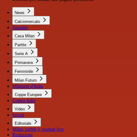
News
Calciomercato
Squadra
Casa Milan
Partite
Serie A
Primavera
Femminile
Milan Futuro
Milanisti d'Italia
Coppe Europee
Coppa italia
Video
Social
Editoriale
Milan partite e risultati live
Redazione