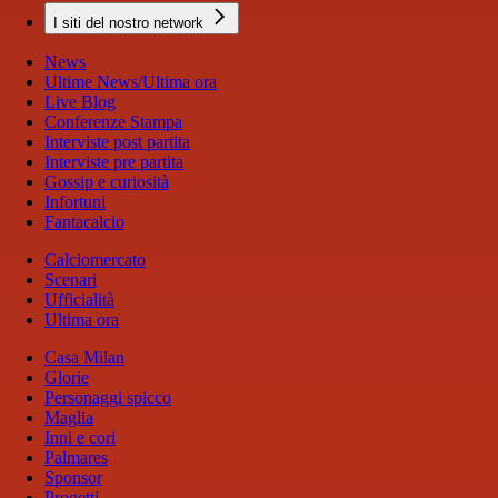
I siti del nostro network
News
Ultime News/Ultima ora
Live Blog
Conferenze Stampa
Interviste post partita
Interviste pre partita
Gossip e curiosità
Infortuni
Fantacalcio
Calciomercato
Scenari
Ufficialità
Ultima ora
Casa Milan
Glorie
Personaggi spicco
Maglia
Inni e cori
Palmares
Sponsor
Progetti