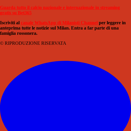
Guarda tutto il calcio nazionale e internazionale in streaming
gratis su Bet365
Iscriviti al
canale WhatsApp di Milanisti Channel
per leggere in
anteprima tutte le notizie sul Milan. Entra a far parte di una
famiglia rossonera.
© RIPRODUZIONE RISERVATA