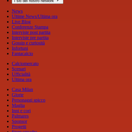
I siti del nostro network
News
Ultime News/Ultima ora
Live Blog
Conferenze Stampa
Interviste post partita
Interviste pre partita
Gossip e curiosità
Infortuni
Fantacalcio
Calciomercato
Scenari
Ufficialità
Ultima ora
Casa Milan
Glorie
Personaggi spicco
Maglia
Inni e cori
Palmares
Sponsor
Progetti
Store squadra