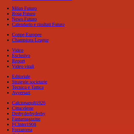
Milan Futuro
Rosa Futuro
News Futuro
Calendario e risultati Futuro
Coppe Europee
Champions League
Video
Esclusivo
Report
Video virali
Editoriale
Strategie societarie
Tecnica e Tattica
Avversari
Calcionapoli1926
Cittaceleste
Derbyderbyderby
Fantamagazine
FCInter1908
Forzaroma