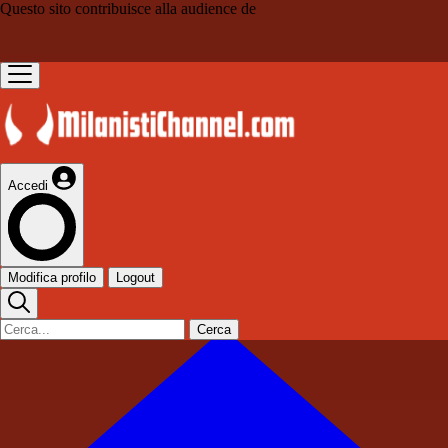
Questo sito contribuisce alla audience de
Accedi
Modifica profilo
Logout
Cerca