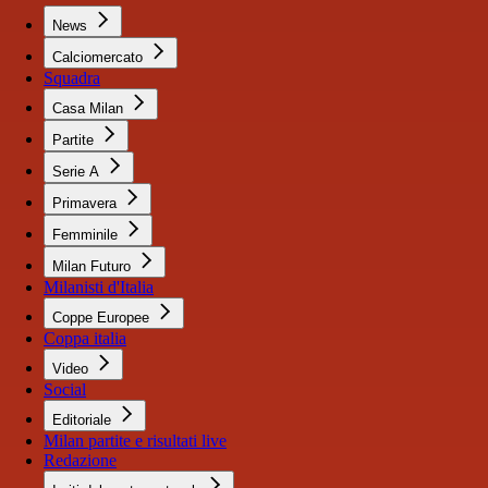
News
Calciomercato
Squadra
Casa Milan
Partite
Serie A
Primavera
Femminile
Milan Futuro
Milanisti d'Italia
Coppe Europee
Coppa italia
Video
Social
Editoriale
Milan partite e risultati live
Redazione