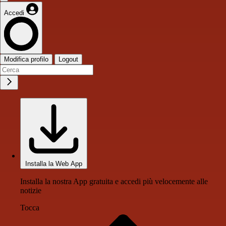
Accedi
Modifica profilo
Logout
Installa la Web App
Installa la nostra App gratuita e accedi più velocemente alle
notizie
Tocca