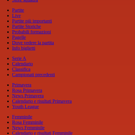
Partite
Live
Partite più importanti
Partite Storiche
Probabili formazioni
Pagelle
Dove vedere la partita
Info biglietti
Serie A
Calendario
Classifica
Campionati precedenti
Primavera
Rosa Primavera
News Primavera
Calendario e risultati Primavera
Youth League
Femminile
Rosa Femminile
News Femminile
Calendario e risultati Femminile