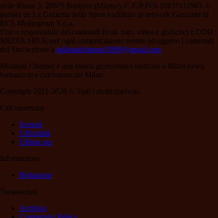
delle Risaie 3, 20079 Basiglio (Milano), C.F./P.IVA 10837110963, è
partner de La Gazzetta dello Sport e affiliato al network Gazzanet di
RCS Mediagroup S.p.a..
Unico responsabile dei contenuti (testi, foto, video e grafiche) è DDD
MEDIA SRLS; per ogni comunicazione avente ad oggetto i contenuti
del Sito scrivere a
milanistichannel1899@gmail.com
Milanisti Channel è una testata giornalistica dedicata a Milan news,
formazioni e calciomercato Milan
Copyright 2021-2026 © Tutti i diritti riservati.
Calciomercato
Scenari
Ufficialità
Ultima ora
Informazioni
Redazione
Trasparenza
Archivio
Community Policy