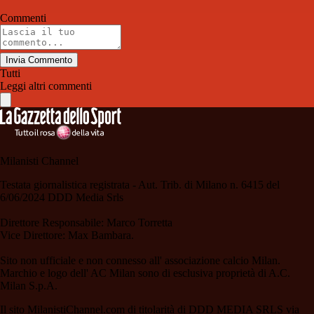
Commenti
Invia Commento
Tutti
Leggi altri commenti
Milanisti Channel
Testata giornalistica registrata - Aut. Trib. di Milano n. 6415 del
6/06/2024 DDD Media Srls
Direttore Responsabile: Marco Torretta
Vice Direttore: Max Bambara.
Sito non ufficiale e non connesso all' associazione calcio Milan.
Marchio e logo dell' AC Milan sono di esclusiva proprietà di A.C.
Milan S.p.A.
Il sito MilanistiChannel.com di titolarità di DDD MEDIA SRLS via