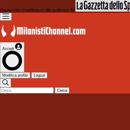
Questo sito contribuisce alla audience de
Accedi
Modifica profilo
Logout
Cerca