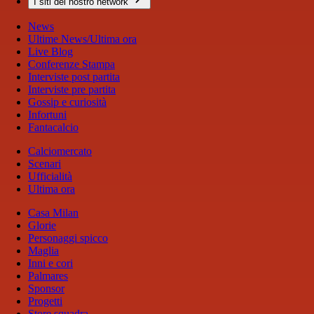
I siti del nostro network
News
Ultime News/Ultima ora
Live Blog
Conferenze Stampa
Interviste post partita
Interviste pre partita
Gossip e curiosità
Infortuni
Fantacalcio
Calciomercato
Scenari
Ufficialità
Ultima ora
Casa Milan
Glorie
Personaggi spicco
Maglia
Inni e cori
Palmares
Sponsor
Progetti
Store squadra