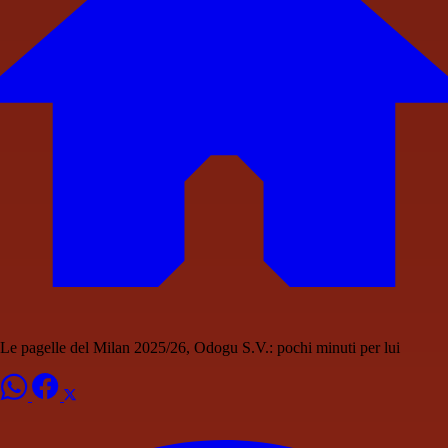
Le pagelle del Milan 2025/26, Odogu S.V.: pochi minuti per lui