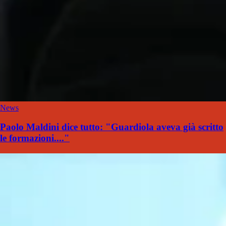
News
Paolo Maldini dice tutto: "Guardiola aveva già scritto
le formazioni...."