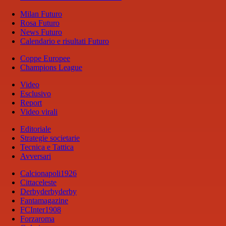
Milan Futuro
Rosa Futuro
News Futuro
Calendario e risultati Futuro
Coppe Europee
Champions League
Video
Esclusivo
Report
Video virali
Editoriale
Strategie societarie
Tecnica e Tattica
Avversari
Calcionapoli1926
Cittaceleste
Derbyderbyderby
Fantamagazine
FCInter1908
Forzaroma