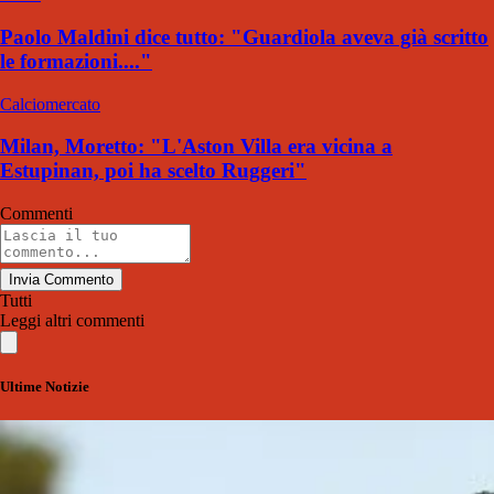
Paolo Maldini dice tutto: "Guardiola aveva già scritto
le formazioni...."
Calciomercato
Milan, Moretto: "L'Aston Villa era vicina a
Estupinan, poi ha scelto Ruggeri"
Commenti
Invia Commento
Tutti
Leggi altri commenti
Ultime Notizie