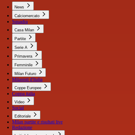
News
Calciomercato
Squadra
Casa Milan
Partite
Serie A
Primavera
Femminile
Milan Futuro
Milanisti d'Italia
Coppe Europee
Coppa italia
Video
Social
Editoriale
Milan partite e risultati live
Redazione