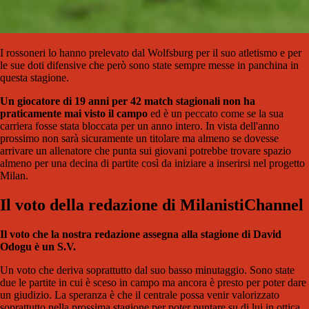
I rossoneri lo hanno prelevato dal Wolfsburg per il suo atletismo e per
le sue doti difensive che però sono state sempre messe in panchina in
questa stagione.
Un giocatore di 19 anni per 42 match stagionali non ha
praticamente mai visto il campo
ed è un peccato come se la sua
carriera fosse stata bloccata per un anno intero. In vista dell'anno
prossimo non sarà sicuramente un titolare ma almeno se dovesse
arrivare un allenatore che punta sui giovani potrebbe trovare spazio
almeno per una decina di partite così da iniziare a inserirsi nel progetto
Milan.
Il voto della redazione di MilanistiChannel
Il voto che la nostra redazione assegna alla stagione di David
Odogu è un S.V.
Un voto che deriva soprattutto dal suo basso minutaggio. Sono state
due le partite in cui è sceso in campo ma ancora è presto per poter dare
un giudizio. La speranza è che il centrale possa venir valorizzato
soprattutto nella prossima stagione per poter puntare su di lui in ottica