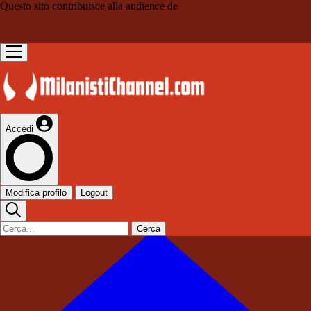
Questo sito contribuisce alla audience de
Accedi
Modifica profilo
Logout
Cerca