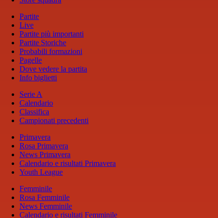
Partite
Live
Partite più importanti
Partite Storiche
Probabili formazioni
Pagelle
Dove vedere la partita
Info biglietti
Serie A
Calendario
Classifica
Campionati precedenti
Primavera
Rosa Primavera
News Primavera
Calendario e risultati Primavera
Youth League
Femminile
Rosa Femminile
News Femminile
Calendario e risultati Femminile