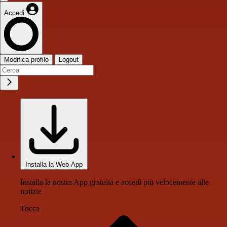
Accedi
Modifica profilo
Logout
Installa la Web App
Installa la nostra App gratuita e accedi più velocemente alle
notizie
Tocca