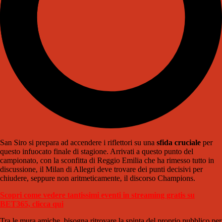
San Siro si prepara ad accendere i riflettori su una
sfida cruciale
per
questo infuocato finale di stagione. Arrivati a questo punto del
campionato, con la sconfitta di Reggio Emilia che ha rimesso tutto in
discussione, il Milan di Allegri deve trovare dei punti decisivi per
chiudere, seppure non aritmeticamente, il discorso Champions.
Scopri come vedere tantissimi eventi in streaming gratis su
BET365, clicca qui
Tra le mura amiche, bisogna ritrovare la spinta del proprio pubblico per