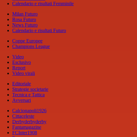
Calendario e risultati Femminile
Milan Futuro
Rosa Futuro
News Futuro
Calendario e risultati Futuro
Coppe Europee
Champions League
Video
Esclusivo
Report
Video virali
Editoriale
Strategie societarie
Tecnica e Tattica
Avversari
Calcionapoli1926
Cittaceleste
Derbyderbyderby
Fantamagazine
FCInter1908