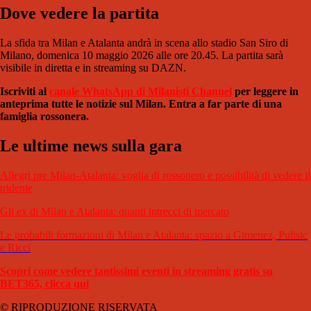
Dove vedere la partita
La sfida tra Milan e Atalanta andrà in scena allo stadio San Siro di
Milano, domenica 10 maggio 2026 alle ore 20.45. La partita sarà
visibile in diretta e in streaming su DAZN.
Iscriviti al
canale WhatsApp di Milanisti Channel
per leggere in
anteprima tutte le notizie sul Milan. Entra a far parte di una
famiglia rossonera.
Le ultime news sulla gara
Allegri pre Milan-Atalanta: voglia di rossonero e possibilità di vedere il
tridente
Gli ex di Milan e Atalanta: quanti intrecci di mercato
Le probabili formazioni di Milan e Atalanta: spazio a Gimenez, Pulisic
e Ricci
Scopri come vedere tantissimi eventi in streaming gratis su
BET365, clicca qui
© RIPRODUZIONE RISERVATA