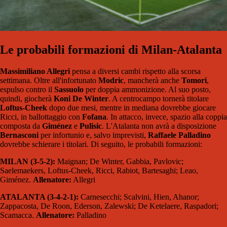
Le probabili formazioni di Milan-Atalanta
Massimiliano Allegri
pensa a diversi cambi rispetto alla scorsa
settimana. Oltre all'infortunato
Modric
, mancherà anche
Tomori
,
espulso contro il
Sassuolo
per doppia ammonizione. Al suo posto,
quindi, giocherà
Koni De Winter
. A centrocampo tornerà titolare
Loftus-Cheek
dopo due mesi, mentre in mediana dovrebbe giocare
Ricci, in ballottaggio con
Fofana
. In attacco, invece, spazio alla coppia
composta da
Giménez
e
Pulisic
. L'Atalanta non avrà a disposizione
Bernasconi
per infortunio e, salvo imprevisti,
Raffaele Palladino
dovrebbe schierare i titolari. Di seguito, le probabili formazioni:
MILAN (3-5-2):
Maignan; De Winter, Gabbia, Pavlovic;
Saelemaekers, Loftus-Cheek, Ricci, Rabiot, Bartesaghi; Leao,
Giménez.
Allenatore:
Allegri
ATALANTA (3-4-2-1):
Carnesecchi; Scalvini, Hien, Ahanor;
Zappacosta, De Roon, Ederson, Zalewski; De Ketelaere, Raspadori;
Scamacca.
Allenatore:
Palladino