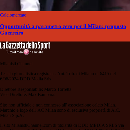
Calciomercato
Opportunità a parametro zero per il Milan: proposto
Guerreiro
Milanisti Channel
Testata giornalistica registrata - Aut. Trib. di Milano n. 6415 del
6/06/2024 DDD Media Srls
Direttore Responsabile: Marco Torretta
Vice Direttore: Max Bambara.
Sito non ufficiale e non connesso all' associazione calcio Milan.
Marchio e logo dell' AC Milan sono di esclusiva proprietà di A.C.
Milan S.p.A.
Il sito MilanistiChannel.com di titolarità di DDD MEDIA SRLS via