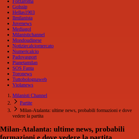
Forzaroma
Golssip
Hellas1903
Ilmilanista
Juvenews
Mediagol
Milanistichannel
Mondoudinese
Notiziecalciomercato
Numericalcio
Padovasport
Pianetamilan
SOS Fanta
Toronews
Tuttobolognaweb
Violanews
Milanisti Channel
Partite
Milan-Atalanta: ultime news, probabili formazioni e dove
vedere la partita
Milan-Atalanta: ultime news, probabili
formazioni e dove vedere la partita