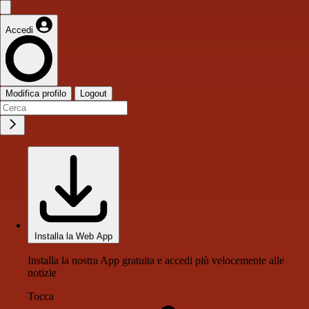
Accedi
Modifica profilo
Logout
Installa la Web App
Installa la nostra App gratuita e accedi più velocemente alle
notizie
Tocca