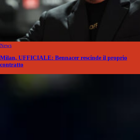
News
Milan, UFFICIALE: Bennacer rescinde il proprio
contratto