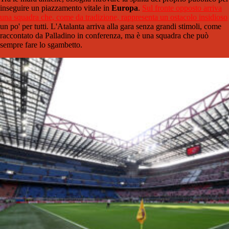
inseguire un piazzamento vitale in
Europa
.
Sul fronte opposto arriva
una squadra che, come da tradizione, rappresenta un ostacolo insidioso
un po' per tutti. L'Atalanta arriva alla gara senza grandi stimoli, come
raccontato da Palladino in conferenza, ma è una squadra che può
sempre fare lo sgambetto.