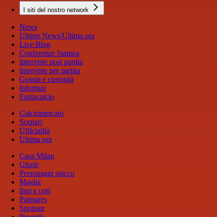
I siti del nostro network
News
Ultime News/Ultima ora
Live Blog
Conferenze Stampa
Interviste post partita
Interviste pre partita
Gossip e curiosità
Infortuni
Fantacalcio
Calciomercato
Scenari
Ufficialità
Ultima ora
Casa Milan
Glorie
Personaggi spicco
Maglia
Inni e cori
Palmares
Sponsor
Progetti