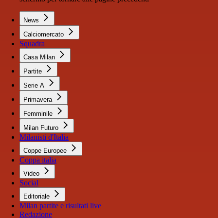
News
Calciomercato
Squadra
Casa Milan
Partite
Serie A
Primavera
Femminile
Milan Futuro
Milanisti d'Italia
Coppe Europee
Coppa italia
Video
Social
Editoriale
Milan partite e risultati live
Redazione