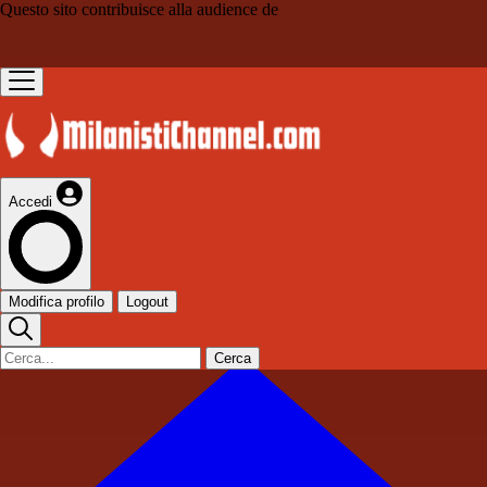
Questo sito contribuisce alla audience de
Accedi
Modifica profilo
Logout
Cerca