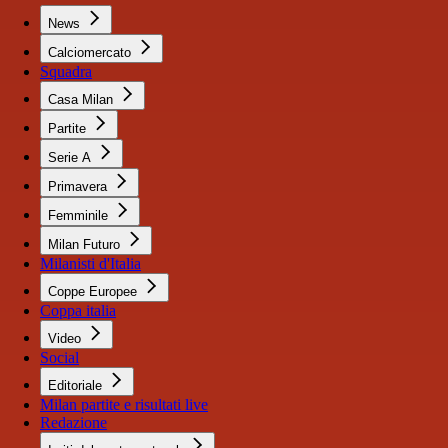
News
Calciomercato
Squadra
Casa Milan
Partite
Serie A
Primavera
Femminile
Milan Futuro
Milanisti d'Italia
Coppe Europee
Coppa italia
Video
Social
Editoriale
Milan partite e risultati live
Redazione