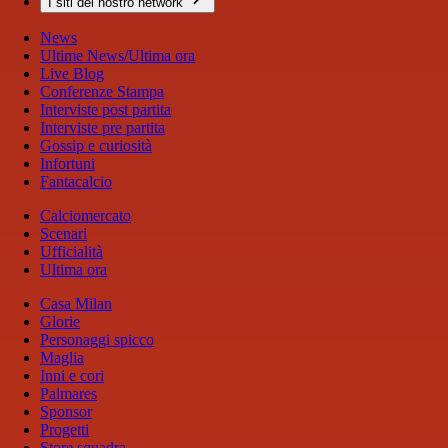
I siti del nostro network
News
Ultime News/Ultima ora
Live Blog
Conferenze Stampa
Interviste post partita
Interviste pre partita
Gossip e curiosità
Infortuni
Fantacalcio
Calciomercato
Scenari
Ufficialità
Ultima ora
Casa Milan
Glorie
Personaggi spicco
Maglia
Inni e cori
Palmares
Sponsor
Progetti
Store squadra