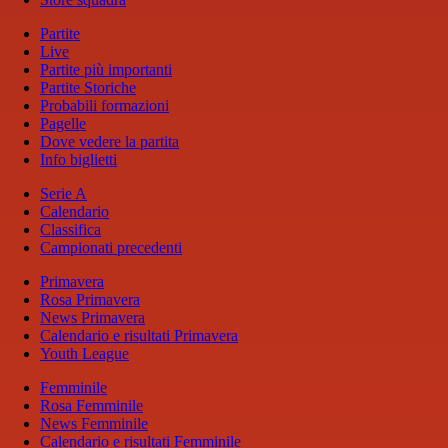
Partite
Live
Partite più importanti
Partite Storiche
Probabili formazioni
Pagelle
Dove vedere la partita
Info biglietti
Serie A
Calendario
Classifica
Campionati precedenti
Primavera
Rosa Primavera
News Primavera
Calendario e risultati Primavera
Youth League
Femminile
Rosa Femminile
News Femminile
Calendario e risultati Femminile