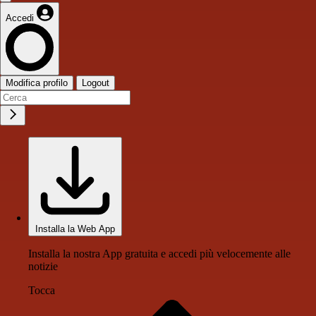
Accedi
Modifica profilo
Logout
Installa la Web App
Installa la nostra App gratuita e accedi più velocemente alle
notizie
Tocca