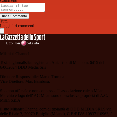
Commenti
Invia Commento
Tutti
Leggi altri commenti
Milanisti Channel
Testata giornalistica registrata - Aut. Trib. di Milano n. 6415 del
6/06/2024 DDD Media Srls
Direttore Responsabile: Marco Torretta
Vice Direttore: Max Bambara.
Sito non ufficiale e non connesso all' associazione calcio Milan.
Marchio e logo dell' AC Milan sono di esclusiva proprietà di A.C.
Milan S.p.A.
Il sito MilanistiChannel.com di titolarità di DDD MEDIA SRLS via
delle Risaie 3, 20079 Basiglio (Milano), C.F./P.IVA 10837110963, è