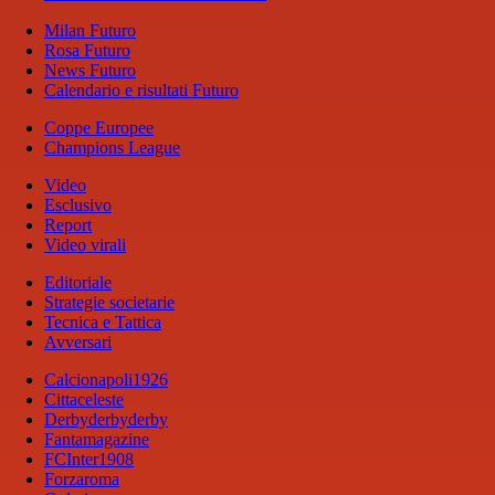
Milan Futuro
Rosa Futuro
News Futuro
Calendario e risultati Futuro
Coppe Europee
Champions League
Video
Esclusivo
Report
Video virali
Editoriale
Strategie societarie
Tecnica e Tattica
Avversari
Calcionapoli1926
Cittaceleste
Derbyderbyderby
Fantamagazine
FCInter1908
Forzaroma