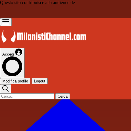
Questo sito contribuisce alla audience de
Accedi
Modifica profilo
Logout
Cerca