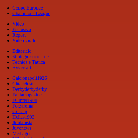
Coppe Europee
Champions League
Video
Esclusivo
Report
Video virali
Editoriale
Strategie societarie
Tecnica e Tattica
Avversari
Calcionapoli1926
Cittaceleste
Derbyderbyderby
Fantamagazine
FCInter1908
Forzaroma
Golssip
Hellas1903
Ilmilanista
Juvenews
Mediagol