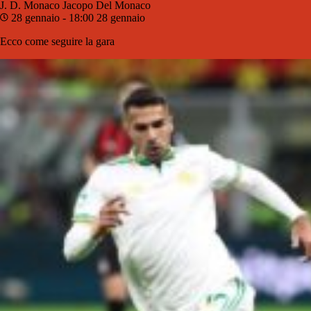
J. D. Monaco
Jacopo Del Monaco
28 gennaio - 18:00
28 gennaio
Ecco come seguire la gara