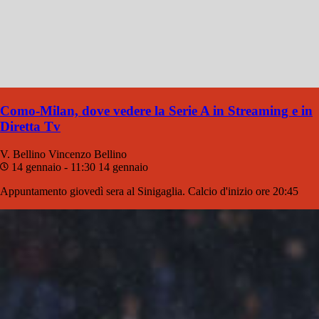
Como-Milan, dove vedere la Serie A in Streaming e in
Diretta Tv
V. Bellino
Vincenzo Bellino
14 gennaio - 11:30
14 gennaio
Appuntamento giovedì sera al Sinigaglia. Calcio d'inizio ore 20:45