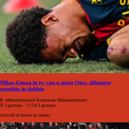
Milan-Genoa in tv: con o senza Otoa, difensore
rossoblu in dubbio
R. Milanistichannel
Redazione Milanistichannel
3 gennaio - 17:54
3 gennaio
Giovedì di nuovo in campo