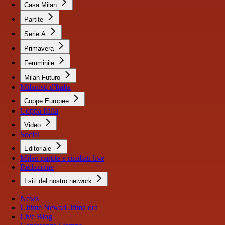
Casa Milan
Partite
Serie A
Primavera
Femminile
Milan Futuro
Milanisti d'Italia
Coppe Europee
Coppa italia
Video
Social
Editoriale
Milan partite e risultati live
Redazione
I siti del nostro network
News
Ultime News/Ultima ora
Live Blog