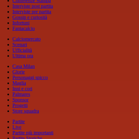
Conferenze Stampa
Interviste post partita
Interviste pre partita
Gossip e curiosità
Infortuni
Fantacalcio
Calciomercato
Scenari
Ufficialità
Ultima ora
Casa Milan
Glorie
Personaggi spicco
Maglia
Inni e cori
Palmares
Sponsor
Progetti
Store squadra
Partite
Live
Partite più importanti
Partite Storiche