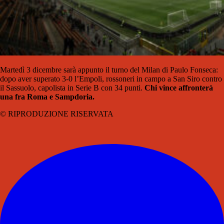
Martedì 3 dicembre sarà appunto il turno del Milan di Paulo Fonseca:
dopo aver superato 3-0 l’Empoli, rossoneri in campo a San Siro contro
il Sassuolo, capolista in Serie B con 34 punti.
Chi vince affronterà
una fra Roma e Sampdoria.
© RIPRODUZIONE RISERVATA