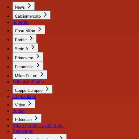
News
Calciomercato
Squadra
Casa Milan
Partite
Serie A
Primavera
Femminile
Milan Futuro
Milanisti d'Italia
Coppe Europee
Coppa italia
Video
Social
Editoriale
Milan partite e risultati live
Redazione