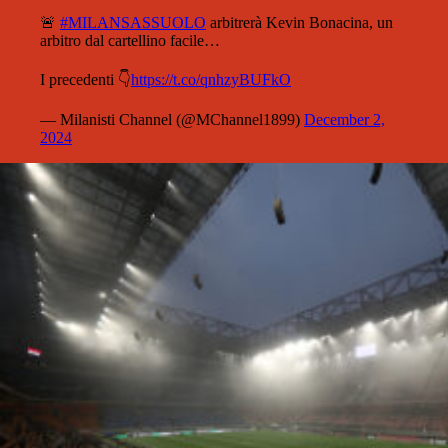
🚨
#MILANSASSUOLO
arbitrerà Kevin Bonacina, un
arbitro dal cartellino facile…
I precedenti 👇
https://t.co/qnhzyBUFkO
— Milanisti Channel (@MChannel1899)
December 2,
2024