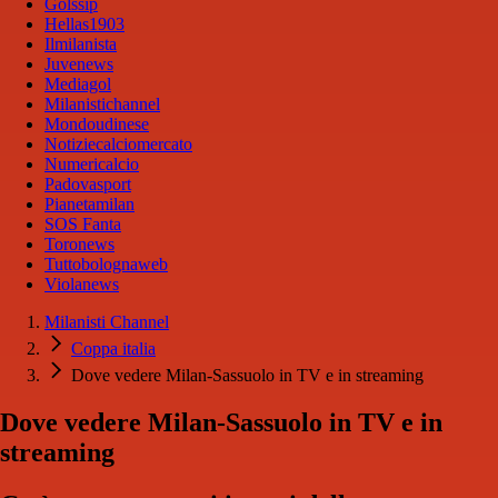
Golssip
Hellas1903
Ilmilanista
Juvenews
Mediagol
Milanistichannel
Mondoudinese
Notiziecalciomercato
Numericalcio
Padovasport
Pianetamilan
SOS Fanta
Toronews
Tuttobolognaweb
Violanews
Milanisti Channel
Coppa italia
Dove vedere Milan-Sassuolo in TV e in streaming
Dove vedere Milan-Sassuolo in TV e in
streaming