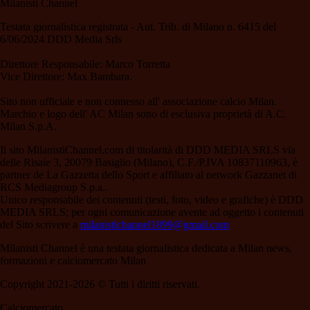
Milanisti Channel
Testata giornalistica registrata - Aut. Trib. di Milano n. 6415 del
6/06/2024 DDD Media Srls
Direttore Responsabile: Marco Torretta
Vice Direttore: Max Bambara.
Sito non ufficiale e non connesso all' associazione calcio Milan.
Marchio e logo dell' AC Milan sono di esclusiva proprietà di A.C.
Milan S.p.A.
Il sito MilanistiChannel.com di titolarità di DDD MEDIA SRLS via
delle Risaie 3, 20079 Basiglio (Milano), C.F./P.IVA 10837110963, è
partner de La Gazzetta dello Sport e affiliato al network Gazzanet di
RCS Mediagroup S.p.a..
Unico responsabile dei contenuti (testi, foto, video e grafiche) è DDD
MEDIA SRLS; per ogni comunicazione avente ad oggetto i contenuti
del Sito scrivere a
milanistichannel1899@gmail.com
Milanisti Channel è una testata giornalistica dedicata a Milan news,
formazioni e calciomercato Milan
Copyright 2021-2026 © Tutti i diritti riservati.
Calciomercato