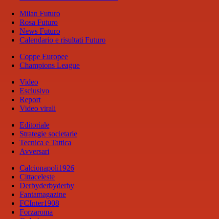
Milan Futuro
Rosa Futuro
News Futuro
Calendario e risultati Futuro
Coppe Europee
Champions League
Video
Esclusivo
Report
Video virali
Editoriale
Strategie societarie
Tecnica e Tattica
Avversari
Calcionapoli1926
Cittaceleste
Derbyderbyderby
Fantamagazine
FCInter1908
Forzaroma