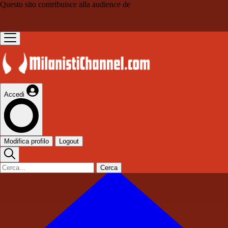
Questo sito contribuisce alla audience de
Accedi
Modifica profilo
Logout
Cerca