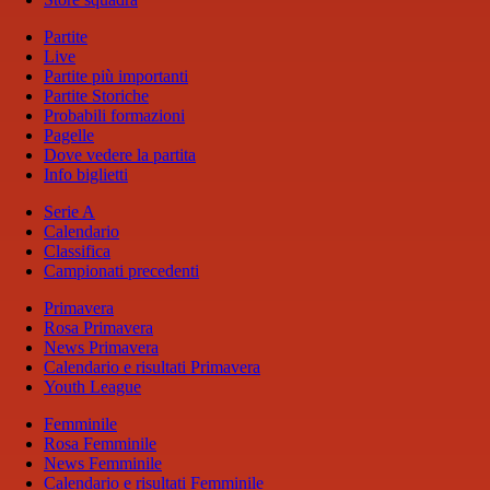
Partite
Live
Partite più importanti
Partite Storiche
Probabili formazioni
Pagelle
Dove vedere la partita
Info biglietti
Serie A
Calendario
Classifica
Campionati precedenti
Primavera
Rosa Primavera
News Primavera
Calendario e risultati Primavera
Youth League
Femminile
Rosa Femminile
News Femminile
Calendario e risultati Femminile