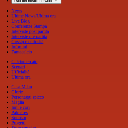
I siti del nostro network
News
Ultime News/Ultima ora
Live Blog
Conferenze Stampa
Interviste post partita
Interviste pre partita
Gossip e curiosità
Infortuni
Fantacalcio
Calciomercato
Scenari
Ufficialità
Ultima ora
Casa Milan
Glorie
Personaggi spicco
Maglia
Inni e cori
Palmares
Sponsor
Progetti
Store squadra