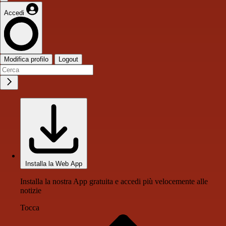
Accedi
Modifica profilo
Logout
Installa la Web App
Installa la nostra App gratuita e accedi più velocemente alle
notizie
Tocca