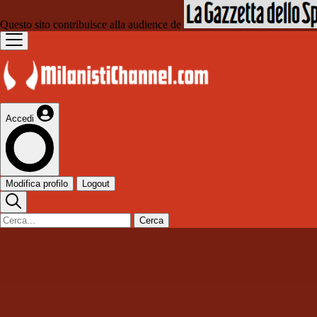
Questo sito contribuisce alla audience de
Accedi
Modifica profilo
Logout
Cerca