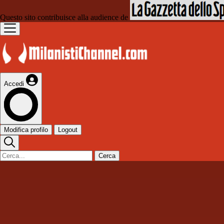
Questo sito contribuisce alla audience de
Accedi
Modifica profilo
Logout
Cerca