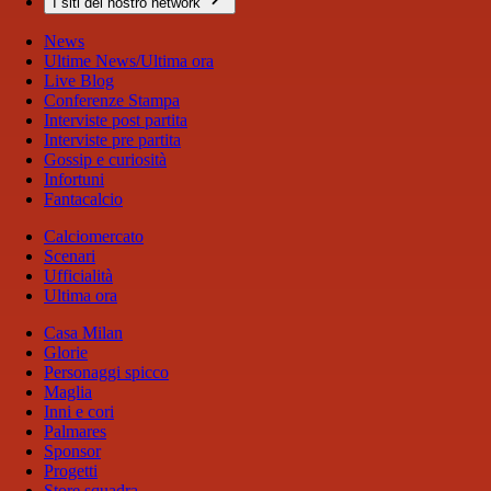
I siti del nostro network
News
Ultime News/Ultima ora
Live Blog
Conferenze Stampa
Interviste post partita
Interviste pre partita
Gossip e curiosità
Infortuni
Fantacalcio
Calciomercato
Scenari
Ufficialità
Ultima ora
Casa Milan
Glorie
Personaggi spicco
Maglia
Inni e cori
Palmares
Sponsor
Progetti
Store squadra