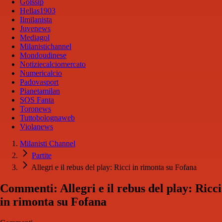
Golssip
Hellas1903
Ilmilanista
Juvenews
Mediagol
Milanistichannel
Mondoudinese
Notiziecalciomercato
Numericalcio
Padovasport
Pianetamilan
SOS Fanta
Toronews
Tuttobolognaweb
Violanews
Milanisti Channel
Partite
Allegri e il rebus del play: Ricci in rimonta su Fofana
Commenti: Allegri e il rebus del play: Ricci
in rimonta su Fofana