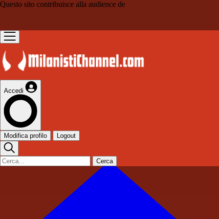
Questo sito contribuisce alla audience de
Accedi
Modifica profilo
Logout
Cerca