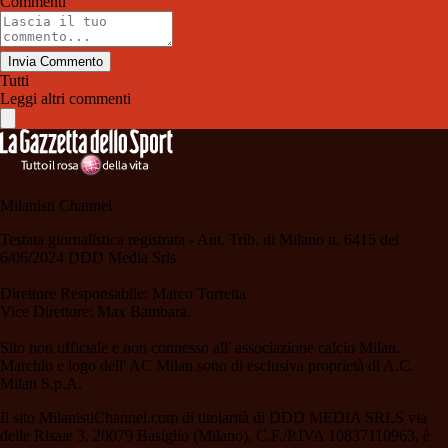
Commenti
Invia Commento
Tutti
Leggi altri commenti
Milanisti Channel
Testata giornalistica registrata - Aut. Trib. di Milano n. 6415 del
6/06/2024 DDD Media Srls
Direttore Responsabile: Marco Torretta
Vice Direttore: Max Bambara.
Sito non ufficiale e non connesso all' associazione calcio Milan.
Marchio e logo dell' AC Milan sono di esclusiva proprietà di A.C.
Milan S.p.A.
Il sito MilanistiChannel.com di titolarità di DDD MEDIA SRLS via
delle Risaie 3, 20079 Basiglio (Milano), C.F./P.IVA 10837110963, è