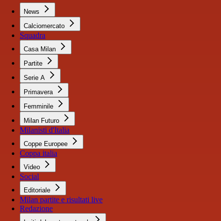
News
Calciomercato
Squadra
Casa Milan
Partite
Serie A
Primavera
Femminile
Milan Futuro
Milanisti d'Italia
Coppe Europee
Coppa italia
Video
Social
Editoriale
Milan partite e risultati live
Redazione