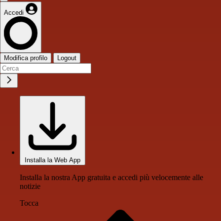
Accedi
Modifica profilo
Logout
Installa la Web App
Installa la nostra App gratuita e accedi più velocemente alle
notizie
Tocca