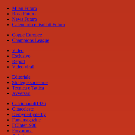
Milan Futuro
Rosa Futuro
News Futuro
Calendario e risultati Futuro
Coppe Europee
Champions League
Video
Esclusivo
Report
Video virali
Editoriale
Strategie societarie
Tecnica e Tattica
Avversari
Calcionapoli1926
Cittaceleste
Derbyderbyderby
Fantamagazine
FCInter1908
Forzaroma