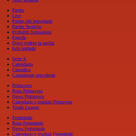
Partite
Live
Partite più importanti
Partite Storiche
Probabili formazioni
Pagelle
Dove vedere la partita
Info biglietti
Serie A
Calendario
Classifica
Campionati precedenti
Primavera
Rosa Primavera
News Primavera
Calendario e risultati Primavera
Youth League
Femminile
Rosa Femminile
News Femminile
Calendario e risultati Femminile