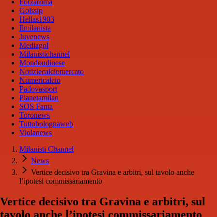
Forzaroma
Golssip
Hellas1903
Ilmilanista
Juvenews
Mediagol
Milanistichannel
Mondoudinese
Notiziecalciomercato
Numericalcio
Padovasport
Pianetamilan
SOS Fanta
Toronews
Tuttobolognaweb
Violanews
Milanisti Channel
News
Vertice decisivo tra Gravina e arbitri, sul tavolo anche
l’ipotesi commissariamento
Vertice decisivo tra Gravina e arbitri, sul
tavolo anche l’ipotesi commissariamento