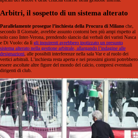
Arbitri, il sospetto di un sistema alterato
Parallelamente prosegue l’inchiesta della Procura di Milano
che,
secondo Il Giornale, avrebbe assunto contorni ben più ampi rispetto al
solo caso Inter-Verona, prendendo slancio dai verbali dei varisti Nasca
e Di Vuolo: da lì
gli inquirenti avrebbero ipotizzato un presunto
sistema alterato nella gestione arbitrale, allargando l’indagine alle
designazioni
, alle possibili interferenze nella sala Var e al ruolo dei
vertici arbitrali. L’inchiesta resta aperta e nei prossimi giorni potrebbero
essere ascoltate altre figure del mondo del calcio, compresi eventuali
dirigenti di club.