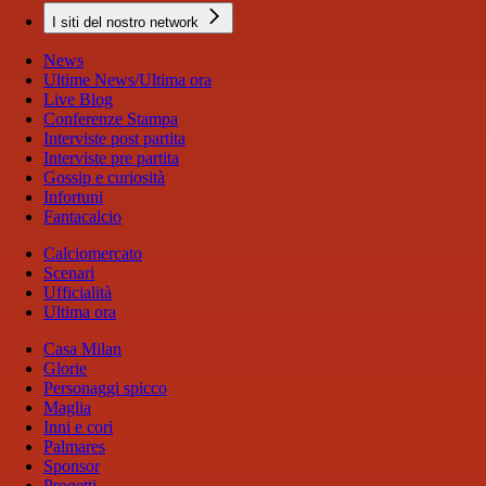
I siti del nostro network
News
Ultime News/Ultima ora
Live Blog
Conferenze Stampa
Interviste post partita
Interviste pre partita
Gossip e curiosità
Infortuni
Fantacalcio
Calciomercato
Scenari
Ufficialità
Ultima ora
Casa Milan
Glorie
Personaggi spicco
Maglia
Inni e cori
Palmares
Sponsor
Progetti