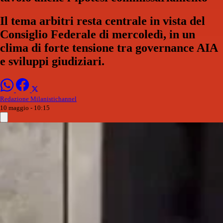
Il tema arbitri resta centrale in vista del
Consiglio Federale di mercoledì, in un
clima di forte tensione tra governance AIA
e sviluppi giudiziari.
Redazione Milanistichannel
10 maggio - 10:15