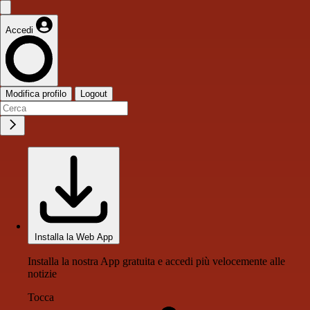
Accedi
Modifica profilo
Logout
Installa la Web App
Installa la nostra App gratuita e accedi più velocemente alle
notizie
Tocca