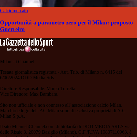
Calciomercato
Opportunità a parametro zero per il Milan: proposto
Guerreiro
Milanisti Channel
Testata giornalistica registrata - Aut. Trib. di Milano n. 6415 del
6/06/2024 DDD Media Srls
Direttore Responsabile: Marco Torretta
Vice Direttore: Max Bambara.
Sito non ufficiale e non connesso all' associazione calcio Milan.
Marchio e logo dell' AC Milan sono di esclusiva proprietà di A.C.
Milan S.p.A.
Il sito MilanistiChannel.com di titolarità di DDD MEDIA SRLS via
delle Risaie 3, 20079 Basiglio (Milano), C.F./P.IVA 10837110963, è