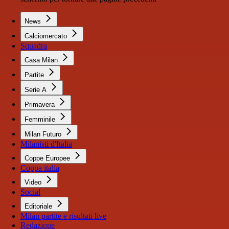
News
Calciomercato
Squadra
Casa Milan
Partite
Serie A
Primavera
Femminile
Milan Futuro
Milanisti d'Italia
Coppe Europee
Coppa italia
Video
Social
Editoriale
Milan partite e risultati live
Redazione