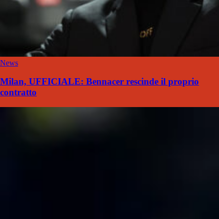
News
Milan, UFFICIALE: Bennacer rescinde il proprio
contratto