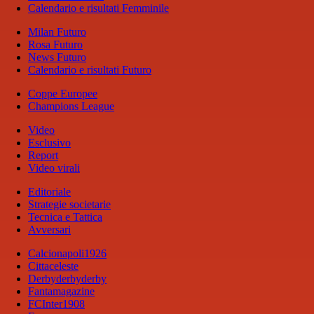
Calendario e risultati Femminile
Milan Futuro
Rosa Futuro
News Futuro
Calendario e risultati Futuro
Coppe Europee
Champions League
Video
Esclusivo
Report
Video virali
Editoriale
Strategie societarie
Tecnica e Tattica
Avversari
Calcionapoli1926
Cittaceleste
Derbyderbyderby
Fantamagazine
FCInter1908