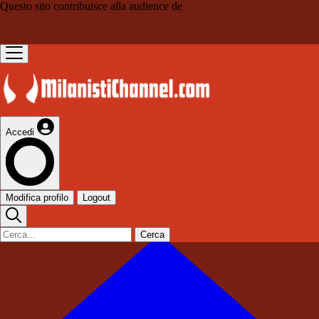
Questo sito contribuisce alla audience de
Accedi
Modifica profilo
Logout
Cerca