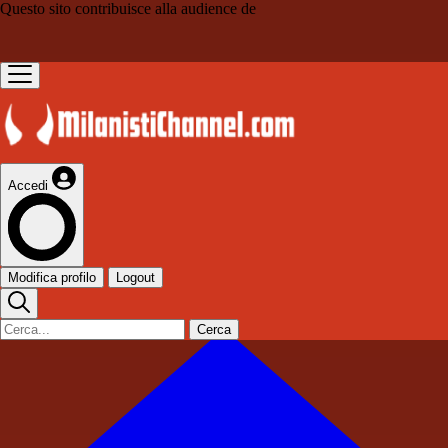
Questo sito contribuisce alla audience de
Accedi
Modifica profilo
Logout
Cerca