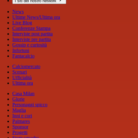
I siti del nostro network
News
Ultime News/Ultima ora
Live Blog
Conferenze Stampa
Interviste post partita
Interviste pre partita
Gossip e curiosità
Infortuni
Fantacalcio
Calciomercato
Scenari
Ufficialità
Ultima ora
Casa Milan
Glorie
Personaggi spicco
Maglia
Inni e cori
Palmares
Sponsor
Progetti
Store squadra