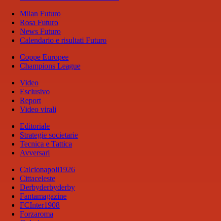
Milan Futuro
Rosa Futuro
News Futuro
Calendario e risultati Futuro
Coppe Europee
Champions League
Video
Esclusivo
Report
Video virali
Editoriale
Strategie societarie
Tecnica e Tattica
Avversari
Calcionapoli1926
Cittaceleste
Derbyderbyderby
Fantamagazine
FCInter1908
Forzaroma