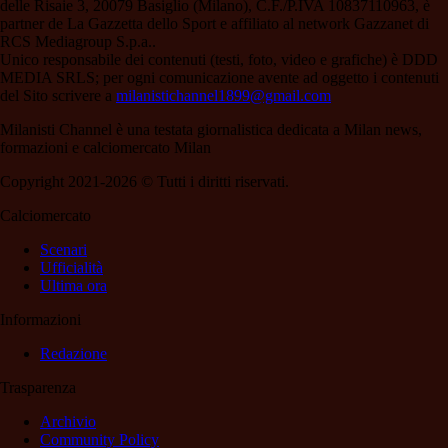
delle Risaie 3, 20079 Basiglio (Milano), C.F./P.IVA 10837110963, è
partner de La Gazzetta dello Sport e affiliato al network Gazzanet di
RCS Mediagroup S.p.a..
Unico responsabile dei contenuti (testi, foto, video e grafiche) è DDD
MEDIA SRLS; per ogni comunicazione avente ad oggetto i contenuti
del Sito scrivere a
milanistichannel1899@gmail.com
Milanisti Channel è una testata giornalistica dedicata a Milan news,
formazioni e calciomercato Milan
Copyright 2021-2026 © Tutti i diritti riservati.
Calciomercato
Scenari
Ufficialità
Ultima ora
Informazioni
Redazione
Trasparenza
Archivio
Community Policy