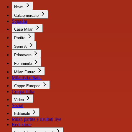
News
Calciomercato
Squadra
Casa Milan
Partite
Serie A
Primavera
Femminile
Milan Futuro
Milanisti d'Italia
Coppe Europee
Coppa italia
Video
Social
Editoriale
Milan partite e risultati live
Redazione