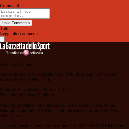
Commenti
Invia Commento
Tutti
Leggi altri commenti
Milanisti Channel
Testata giornalistica registrata - Aut. Trib. di Milano n. 6415 del
6/06/2024 DDD Media Srls
Direttore Responsabile: Marco Torretta
Vice Direttore: Max Bambara.
Sito non ufficiale e non connesso all' associazione calcio Milan.
Marchio e logo dell' AC Milan sono di esclusiva proprietà di A.C.
Milan S.p.A.
Il sito MilanistiChannel.com di titolarità di DDD MEDIA SRLS via