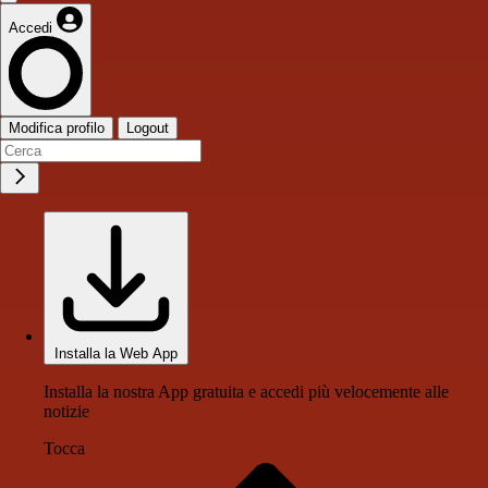
Accedi
Modifica profilo
Logout
Installa la Web App
Installa la nostra App gratuita e accedi più velocemente alle
notizie
Tocca