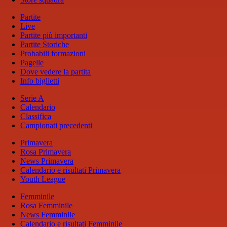
Partite
Live
Partite più importanti
Partite Storiche
Probabili formazioni
Pagelle
Dove vedere la partita
Info biglietti
Serie A
Calendario
Classifica
Campionati precedenti
Primavera
Rosa Primavera
News Primavera
Calendario e risultati Primavera
Youth League
Femminile
Rosa Femminile
News Femminile
Calendario e risultati Femminile