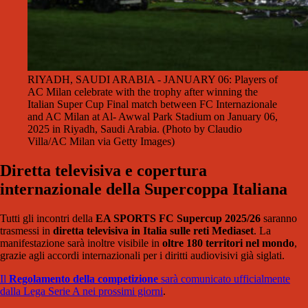
RIYADH, SAUDI ARABIA - JANUARY 06: Players of
AC Milan celebrate with the trophy after winning the
Italian Super Cup Final match between FC Internazionale
and AC Milan at Al- Awwal Park Stadium on January 06,
2025 in Riyadh, Saudi Arabia. (Photo by Claudio
Villa/AC Milan via Getty Images)
Diretta televisiva e copertura
internazionale della Supercoppa Italiana
Tutti gli incontri della
EA SPORTS FC Supercup 2025/26
saranno
trasmessi in
diretta televisiva in Italia sulle reti Mediaset
. La
manifestazione sarà inoltre visibile in
oltre 180 territori nel mondo
,
grazie agli accordi internazionali per i diritti audiovisivi già siglati.
Il
Regolamento della competizione
sarà comunicato ufficialmente
dalla Lega Serie A nei prossimi giorni
.