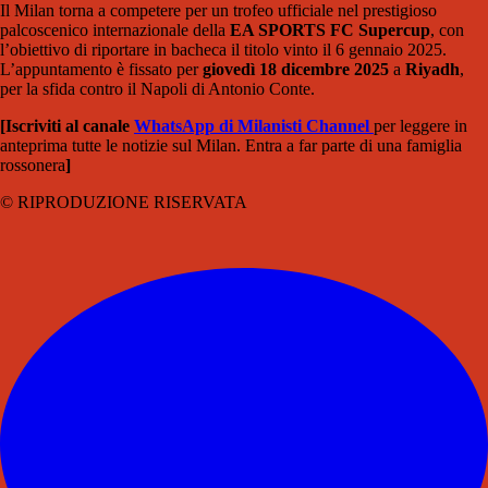
Il Milan torna a competere per un trofeo ufficiale nel prestigioso
palcoscenico internazionale della
EA SPORTS FC Supercup
, con
l’obiettivo di riportare in bacheca il titolo vinto il 6 gennaio 2025.
L’appuntamento è fissato per
giovedì 18 dicembre 2025
a
Riyadh
,
per la sfida contro il Napoli di Antonio Conte.
[Iscriviti al canale
WhatsApp di Milanisti Channel
per leggere in
anteprima tutte le notizie sul Milan. Entra a far parte di una famiglia
rossonera
]
© RIPRODUZIONE RISERVATA