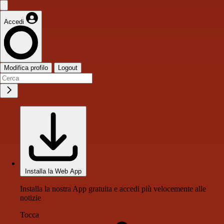
Accedi
Modifica profilo
Logout
Installa la Web App
Installa la nostra App gratuita e accedi più velocemente alle
notizie
Tocca