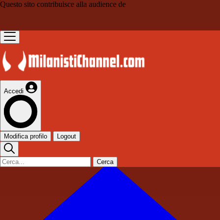
Questo sito contribuisce alla audience de
Accedi
Modifica profilo
Logout
Cerca