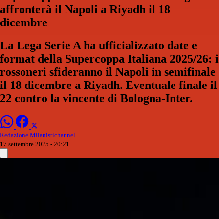
affronterà il Napoli a Riyadh il 18
dicembre
La Lega Serie A ha ufficializzato date e
format della Supercoppa Italiana 2025/26: i
rossoneri sfideranno il Napoli in semifinale
il 18 dicembre a Riyadh. Eventuale finale il
22 contro la vincente di Bologna-Inter.
Redazione Milanistichannel
17 settembre 2025 - 20:21