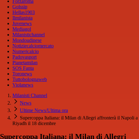
Forzaroma
Golssip
Hellas1903
Ilmilanista
Juvenews
Mediagol
Milanistichannel
Mondoudinese
Notiziecalciomercato
Numericalcio
Padovasport
Pianetamilan
SOS Fanta
Toronews
Tuttobolognaweb
Violanews
Milanisti Channel
News
Ultime News/Ultima ora
Supercoppa Italiana: il Milan di Allegri affronterà il Napoli a
Riyadh il 18 dicembre
Supercoppa Italiana: il Milan di Allegri