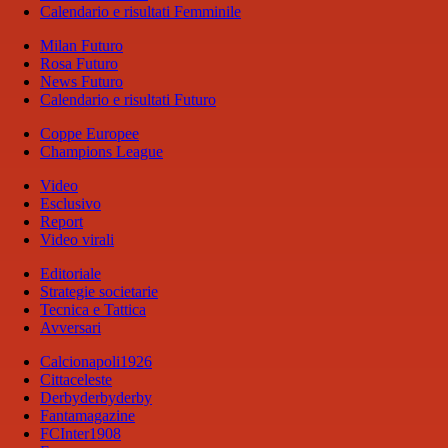
Calendario e risultati Femminile
Milan Futuro
Rosa Futuro
News Futuro
Calendario e risultati Futuro
Coppe Europee
Champions League
Video
Esclusivo
Report
Video virali
Editoriale
Strategie societarie
Tecnica e Tattica
Avversari
Calcionapoli1926
Cittaceleste
Derbyderbyderby
Fantamagazine
FCInter1908