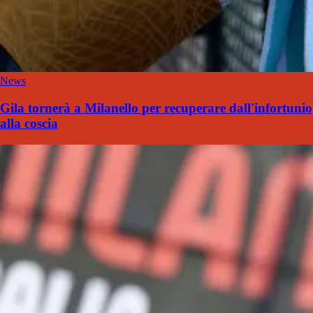
News
Gila tornerà a Milanello per recuperare dall'infortunio
alla coscia