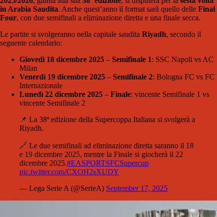
2025/2026
, giunta alla sua
38ª edizione
, si disputerà per la
sesta volta
in Arabia Saudita
. Anche quest’anno il format sarà quello delle
Final
Four
, con due semifinali a eliminazione diretta e una finale secca.
Le partite si svolgeranno nella capitale saudita
Riyadh
, secondo il
seguente calendario:
Giovedì 18 dicembre 2025
–
Semifinale 1
: SSC Napoli vs AC
Milan
Venerdì 19 dicembre 2025
–
Semifinale 2
: Bologna FC vs FC
Internazionale
Lunedì 22 dicembre 2025
–
Finale
: vincente Semifinale 1 vs
vincente Semifinale 2
📌 La 38ª edizione della Supercoppa Italiana si svolgerà a
Riyadh.
🔗 Le due semifinali ad eliminazione diretta saranno il 18
e 19 dicembre 2025, mentre la Finale si giocherà il 22
dicembre 2025.
#EASPORTSFCSupercup
pic.twitter.com/CXOH2sXUDY
— Lega Serie A (@SerieA)
September 17, 2025