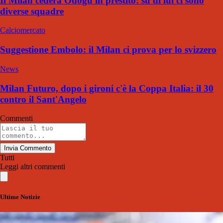
Il Milan cederà Odogu in prestito: su di lui ci sono
diverse squadre
Calciomercato
Suggestione Embolo: il Milan ci prova per lo svizzero
News
Milan Futuro, dopo i gironi c'è la Coppa Italia: il 30
contro il Sant'Angelo
Commenti
Invia Commento
Tutti
Leggi altri commenti
Ultime Notizie