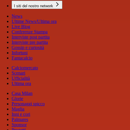
I siti del nostro network
News
Ultime News/Ultima ora
Live Blog
Conferenze Stampa
Interviste post partita
Interviste pre partita
Gossip e curiosità
Infortuni
Fantacalcio
Calciomercato
Scenari
Ufficialità
Ultima ora
Casa Milan
Glorie
Personaggi spicco
Maglia
Inni e cori
Palmares
Sponsor
Progetti