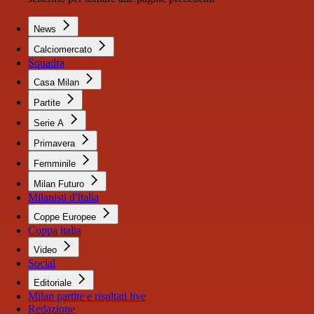
News
Calciomercato
Squadra
Casa Milan
Partite
Serie A
Primavera
Femminile
Milan Futuro
Milanisti d'Italia
Coppe Europee
Coppa italia
Video
Social
Editoriale
Milan partite e risultati live
Redazione