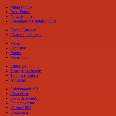
Milan Futuro
Rosa Futuro
News Futuro
Calendario e risultati Futuro
Coppe Europee
Champions League
Video
Esclusivo
Report
Video virali
Editoriale
Strategie societarie
Tecnica e Tattica
Avversari
Calcionapoli1926
Cittaceleste
Derbyderbyderby
Fantamagazine
FCInter1908
Forzaroma