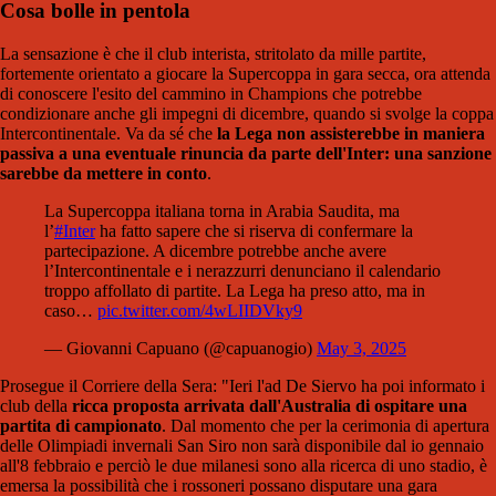
Cosa bolle in pentola
La sensazione è che il club interista, stritolato da mille partite,
fortemente orientato a giocare la Supercoppa in gara secca, ora attenda
di conoscere l'esito del cammino in Champions che potrebbe
condizionare anche gli impegni di dicembre, quando si svolge la coppa
Intercontinentale. Va da sé che
la Lega non assisterebbe in maniera
passiva a una eventuale rinuncia da parte dell'Inter: una sanzione
sarebbe da mettere in conto
.
La Supercoppa italiana torna in Arabia Saudita, ma
l’
#Inter
ha fatto sapere che si riserva di confermare la
partecipazione. A dicembre potrebbe anche avere
l’Intercontinentale e i nerazzurri denunciano il calendario
troppo affollato di partite. La Lega ha preso atto, ma in
caso…
pic.twitter.com/4wLIIDVky9
— Giovanni Capuano (@capuanogio)
May 3, 2025
Prosegue il Corriere della Sera: "Ieri l'ad De Siervo ha poi informato i
club della
ricca proposta arrivata dall'Australia di ospitare una
partita di campionato
. Dal momento che per la cerimonia di apertura
delle Olimpiadi invernali San Siro non sarà disponibile dal io gennaio
all'8 febbraio e perciò le due milanesi sono alla ricerca di uno stadio, è
emersa la possibilità che i rossoneri possano disputare una gara