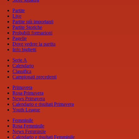
Partite
Live
Partite più importanti
Partite Storiche
Probabili formazioni
Pagelle
Dove vedere la partita
Info biglietti
Serie A
Calendario
Classifica
Campionati precedenti
Primavera
Rosa Primavera
News Primavera
Calendario e risultati Primavera
Youth League
Femminile
Rosa Femminile
News Femminile
Calendario e risultati Femminile