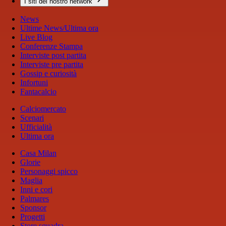
I siti del nostro network
News
Ultime News/Ultima ora
Live Blog
Conferenze Stampa
Interviste post partita
Interviste pre partita
Gossip e curiosità
Infortuni
Fantacalcio
Calciomercato
Scenari
Ufficialità
Ultima ora
Casa Milan
Glorie
Personaggi spicco
Maglia
Inni e cori
Palmares
Sponsor
Progetti
Store squadra