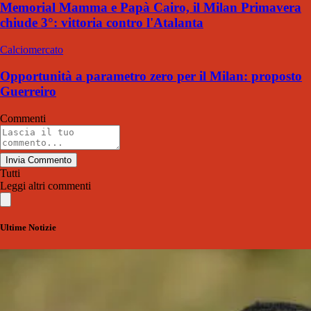
Memorial Mamma e Papà Cairo, il Milan Primavera
chiude 3°: vittoria contro l'Atalanta
Calciomercato
Opportunità a parametro zero per il Milan: proposto
Guerreiro
Commenti
Invia Commento
Tutti
Leggi altri commenti
Ultime Notizie