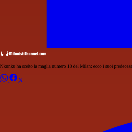
Nkunku ha scelto la maglia numero 18 del Milan: ecco i suoi predecess