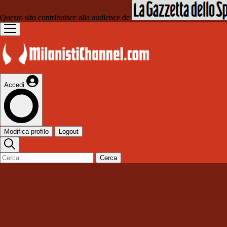
Questo sito contribuisce alla audience de
Accedi
Modifica profilo
Logout
Cerca