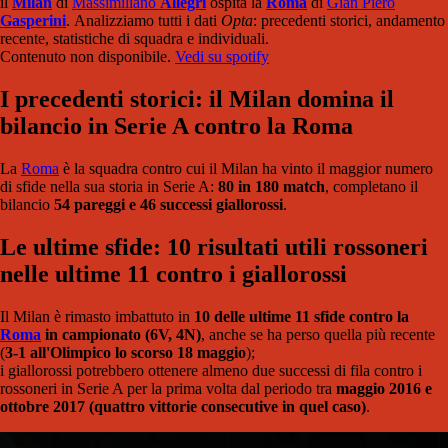
il
M
ilan
di
Massimiliano
Allegri
ospita la
Roma
di
Gian Piero
Gasperini
. Analizziamo tutti i dati
Opta
: precedenti storici, andamento
recente, statistiche di squadra e individuali.
Contenuto non disponibile.
Vedi su spotify
I precedenti storici: il Milan domina il
bilancio in Serie A contro la Roma
La
Roma
è la squadra contro cui il Milan ha vinto il maggior numero
di sfide nella sua storia in Serie A:
80 in 180 match
, completano il
bilancio
54 pareggi e 46 successi giallorossi
.
Le ultime sfide: 10 risultati utili rossoneri
nelle ultime 11 contro i giallorossi
Il Milan è rimasto imbattuto in
10 delle ultime 11 sfide contro la
Roma
in campionato (6V, 4N)
, anche se ha perso quella più recente
(
3-1 all'Olimpico lo scorso 18 maggio
);
i giallorossi potrebbero ottenere almeno due successi di fila contro i
rossoneri in Serie A per la prima volta dal periodo tra
maggio 2016 e
ottobre 2017 (quattro vittorie consecutive in quel caso)
.