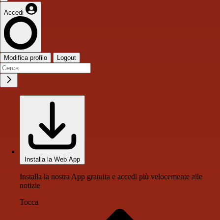
Accedi
Modifica profilo
Logout
Installa la Web App
Installa la nostra App gratuita e accedi più velocemente alle
notizie
Tocca