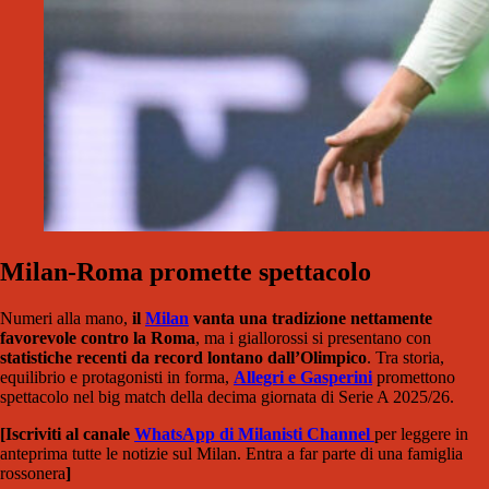
Milan-Roma promette spettacolo
Numeri alla mano,
il
Milan
vanta una tradizione nettamente
favorevole contro la Roma
, ma i giallorossi si presentano con
statistiche recenti da record lontano dall’Olimpico
. Tra storia,
equilibrio e protagonisti in forma,
Allegri e Gasperini
promettono
spettacolo nel big match della decima giornata di Serie A 2025/26.
[Iscriviti al canale
WhatsApp di Milanisti Channel
per leggere in
anteprima tutte le notizie sul Milan. Entra a far parte di una famiglia
rossonera
]