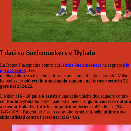
I dati su Saelemaekers e Dybala
La Roma è la squadra contro cui
Alexis Saelemaekers
ha segnato
più
gol in Serie A
: tre
;
quella giallorossa è anche la formazione con cui il giocatore del Milan
ha realizzato
più reti in una singola stagione nel torneo: sette in 22
gare nel 2024/25
.
Il Milan (
16 - 10 gol e 6 assist
) è una delle uniche due squadre contro
cui
Paulo Dybala
ha partecipato ad almeno
15 gol in carriera dal suo
arrivo in Italia tra tutte le competizioni
, insieme all'Udinese (
24 -
14G+10A
); l'argentino è stato coinvolto in
sei reti nelle ultime nove
sfide ufficiali contro i rossoneri (2G+4A)
.