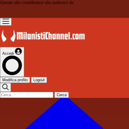
Questo sito contribuisce alla audience de
Accedi
Modifica profilo
Logout
Cerca