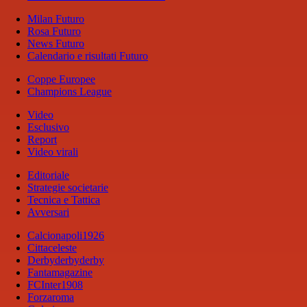
Milan Futuro
Rosa Futuro
News Futuro
Calendario e risultati Futuro
Coppe Europee
Champions League
Video
Esclusivo
Report
Video virali
Editoriale
Strategie societarie
Tecnica e Tattica
Avversari
Calcionapoli1926
Cittaceleste
Derbyderbyderby
Fantamagazine
FCInter1908
Forzaroma