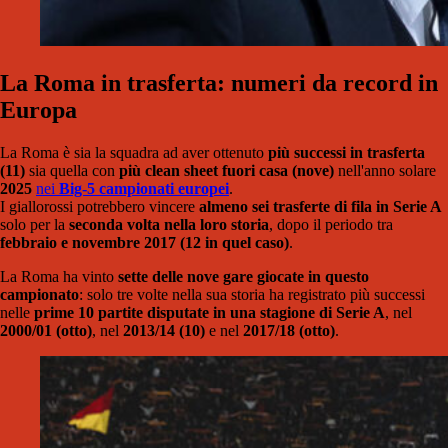
La Roma in trasferta: numeri da record in
Europa
La Roma è sia la squadra ad aver ottenuto
più successi in trasferta
(11)
sia quella con
più clean sheet fuori casa (nove)
nell'anno solare
2025
nei
Big-5 campionati europei
.
I giallorossi potrebbero vincere
almeno sei trasferte di fila in Serie A
solo per la
seconda volta nella loro storia
, dopo il periodo tra
febbraio e novembre 2017 (12 in quel caso)
.
La Roma ha vinto
sette delle nove gare giocate in questo
campionato
: solo tre volte nella sua storia ha registrato più successi
nelle
prime 10 partite disputate in una stagione di Serie A
, nel
2000/01 (otto)
, nel
2013/14 (10)
e nel
2017/18 (otto)
.