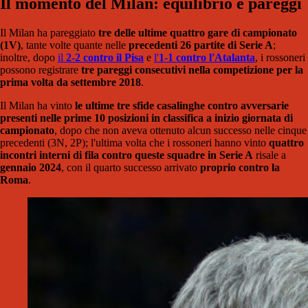
Il momento del Milan: equilibrio e pareggi
Il Milan ha pareggiato
tre delle ultime quattro gare di campionato
(1V)
, tante volte quante nelle
precedenti 26 partite di Serie A
;
inoltre, dopo
il
2-2 contro il Pisa
e
l'
1-1 contro l'Atalanta
, i rossoneri
possono registrare
tre pareggi consecutivi nella competizione per la
prima volta da settembre 2018
.
Il Milan ha vinto
le ultime tre sfide casalinghe contro avversarie
presenti nelle prime 10 posizioni in classifica a inizio giornata di
campionato
, dopo che non aveva ottenuto alcun successo nelle cinque
precedenti (3N, 2P); l'ultima volta che i rossoneri hanno vinto
quattro
incontri interni di fila contro queste squadre in Serie A
risale a
gennaio 2024
, con il quarto successo arrivato
proprio contro la
Roma
.