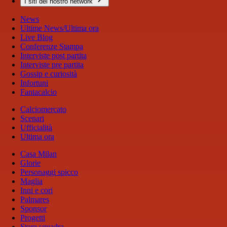
I siti del nostro network
News
Ultime News/Ultima ora
Live Blog
Conferenze Stampa
Interviste post partita
Interviste pre partita
Gossip e curiosità
Infortuni
Fantacalcio
Calciomercato
Scenari
Ufficialità
Ultima ora
Casa Milan
Glorie
Personaggi spicco
Maglia
Inni e cori
Palmares
Sponsor
Progetti
Store squadra