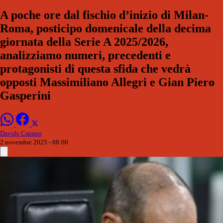
A poche ore dal fischio d’inizio di Milan-
Roma, posticipo domenicale della decima
giornata della Serie A 2025/2026,
analizziamo numeri, precedenti e
protagonisti di questa sfida che vedrà
opposti Massimiliano Allegri e Gian Piero
Gasperini
Davide Capano
2 novembre 2025 - 08:00