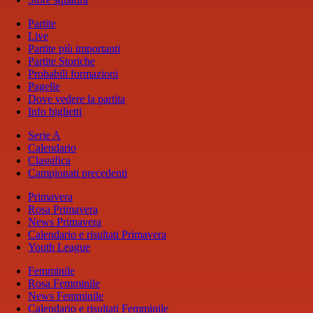
Partite
Live
Partite più importanti
Partite Storiche
Probabili formazioni
Pagelle
Dove vedere la partita
Info biglietti
Serie A
Calendario
Classifica
Campionati precedenti
Primavera
Rosa Primavera
News Primavera
Calendario e risultati Primavera
Youth League
Femminile
Rosa Femminile
News Femminile
Calendario e risultati Femminile