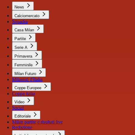
News
Calciomercato
Squadra
Casa Milan
Partite
Serie A
Primavera
Femminile
Milan Futuro
Milanisti d'Italia
Coppe Europee
Coppa italia
Video
Social
Editoriale
Milan partite e risultati live
Redazione