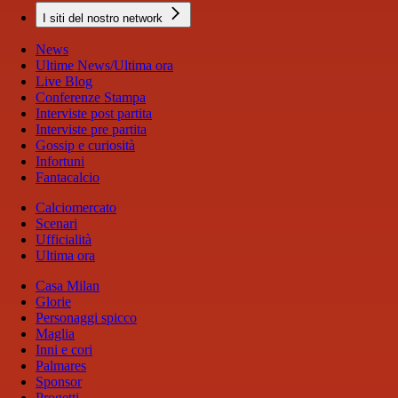
I siti del nostro network
News
Ultime News/Ultima ora
Live Blog
Conferenze Stampa
Interviste post partita
Interviste pre partita
Gossip e curiosità
Infortuni
Fantacalcio
Calciomercato
Scenari
Ufficialità
Ultima ora
Casa Milan
Glorie
Personaggi spicco
Maglia
Inni e cori
Palmares
Sponsor
Progetti