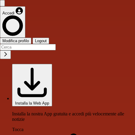
Accedi
Modifica profilo
Logout
Installa la Web App
Installa la nostra App gratuita e accedi più velocemente alle
notizie
Tocca