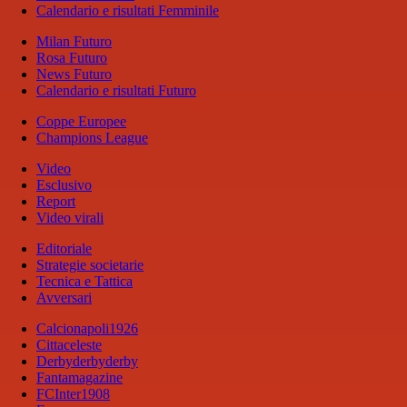
Calendario e risultati Femminile
Milan Futuro
Rosa Futuro
News Futuro
Calendario e risultati Futuro
Coppe Europee
Champions League
Video
Esclusivo
Report
Video virali
Editoriale
Strategie societarie
Tecnica e Tattica
Avversari
Calcionapoli1926
Cittaceleste
Derbyderbyderby
Fantamagazine
FCInter1908