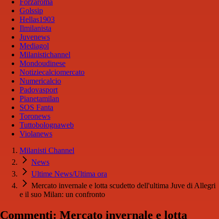
Forzaroma
Golssip
Hellas1903
Ilmilanista
Juvenews
Mediagol
Milanistichannel
Mondoudinese
Notiziecalciomercato
Numericalcio
Padovasport
Pianetamilan
SOS Fanta
Toronews
Tuttobolognaweb
Violanews
Milanisti Channel
News
Ultime News/Ultima ora
Mercato invernale e lotta scudetto dell'ultima Juve di Allegri
e il suo Milan: un confronto
Commenti: Mercato invernale e lotta