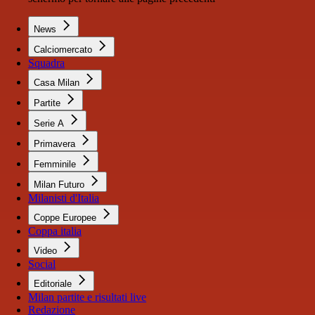
News
Calciomercato
Squadra
Casa Milan
Partite
Serie A
Primavera
Femminile
Milan Futuro
Milanisti d'Italia
Coppe Europee
Coppa italia
Video
Social
Editoriale
Milan partite e risultati live
Redazione