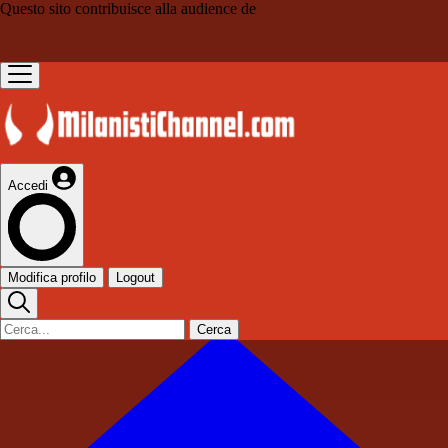
Questo sito contribuisce alla audience de
Accedi
Modifica profilo
Logout
Cerca