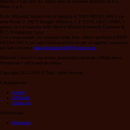
Marchio e logo dell' AC Milan sono di esclusiva proprietà di A.C.
Milan S.p.A.
Il sito MilanistiChannel.com di titolarità di DDD MEDIA SRLS via
delle Risaie 3, 20079 Basiglio (Milano), C.F./P.IVA 10837110963, è
partner de La Gazzetta dello Sport e affiliato al network Gazzanet di
RCS Mediagroup S.p.a..
Unico responsabile dei contenuti (testi, foto, video e grafiche) è DDD
MEDIA SRLS; per ogni comunicazione avente ad oggetto i contenuti
del Sito scrivere a
milanistichannel1899@gmail.com
Milanisti Channel è una testata giornalistica dedicata a Milan news,
formazioni e calciomercato Milan
Copyright 2021-2026 © Tutti i diritti riservati.
Calciomercato
Scenari
Ufficialità
Ultima ora
Informazioni
Redazione