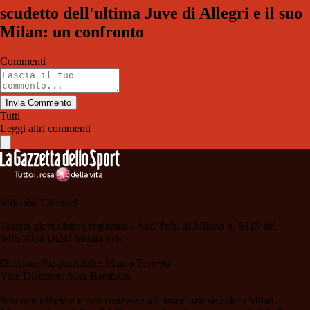
scudetto dell'ultima Juve di Allegri e il suo
Milan: un confronto
Commenti
Invia Commento
Tutti
Leggi altri commenti
Milanisti Channel
Testata giornalistica registrata - Aut. Trib. di Milano n. 6415 del
6/06/2024 DDD Media Srls
Direttore Responsabile: Marco Torretta
Vice Direttore: Max Bambara.
Sito non ufficiale e non connesso all' associazione calcio Milan.