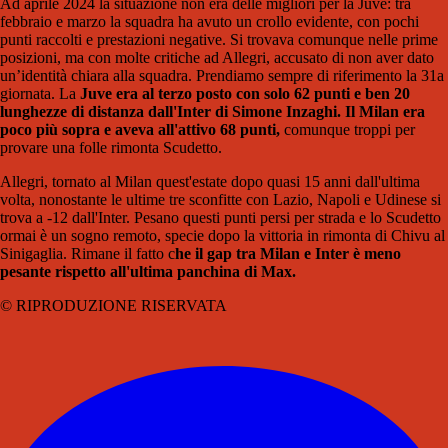
Ad aprile 2024 la situazione non era delle migliori per la Juve: tra
febbraio e marzo la squadra ha avuto un crollo evidente, con pochi
punti raccolti e prestazioni negative. Si trovava comunque nelle prime
posizioni, ma con molte critiche ad Allegri, accusato di non aver dato
un’identità chiara alla squadra. Prendiamo sempre di riferimento la 31a
giornata. La
Juve era al terzo posto con solo 62 punti e ben 20
lunghezze di distanza dall'Inter di Simone Inzaghi. Il Milan era
poco più sopra e aveva all'attivo 68 punti,
comunque troppi per
provare una folle rimonta Scudetto.
Allegri, tornato al Milan quest'estate dopo quasi 15 anni dall'ultima
volta, nonostante le ultime tre sconfitte con Lazio, Napoli e Udinese si
trova a -12 dall'Inter. Pesano questi punti persi per strada e lo Scudetto
ormai è un sogno remoto, specie dopo la vittoria in rimonta di Chivu al
Sinigaglia. Rimane il fatto c
he il gap tra Milan e Inter è meno
pesante rispetto all'ultima panchina di Max.
© RIPRODUZIONE RISERVATA