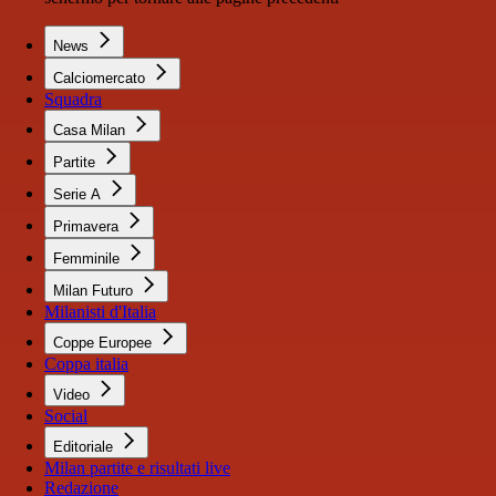
News
Calciomercato
Squadra
Casa Milan
Partite
Serie A
Primavera
Femminile
Milan Futuro
Milanisti d'Italia
Coppe Europee
Coppa italia
Video
Social
Editoriale
Milan partite e risultati live
Redazione