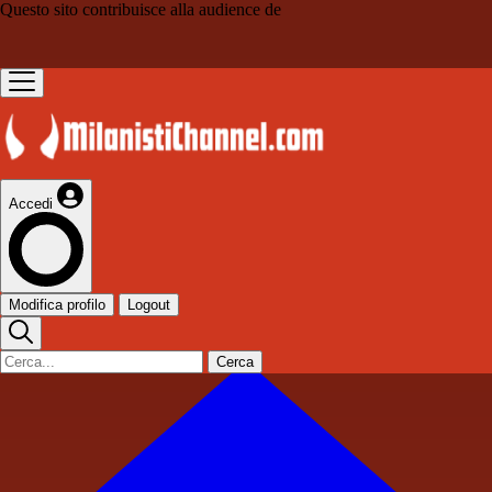
Questo sito contribuisce alla audience de
Accedi
Modifica profilo
Logout
Cerca