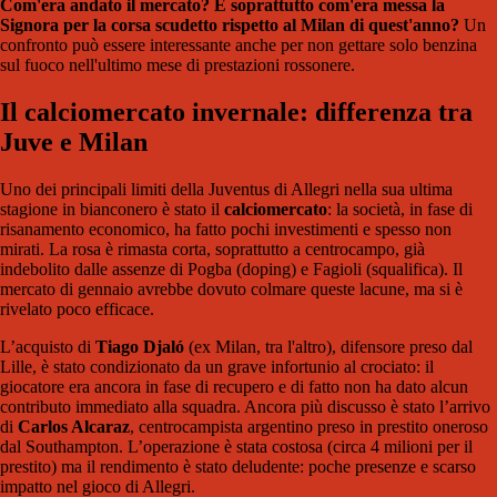
Com'era andato il mercato? E soprattutto com'era messa la
Signora per la corsa scudetto rispetto al Milan di quest'anno?
Un
confronto può essere interessante anche per non gettare solo benzina
sul fuoco nell'ultimo mese di prestazioni rossonere.
Il calciomercato invernale: differenza tra
Juve e Milan
Uno dei principali limiti della Juventus di Allegri nella sua ultima
stagione in bianconero è stato il
calciomercato
: la società, in fase di
risanamento economico, ha fatto pochi investimenti e spesso non
mirati. La rosa è rimasta corta, soprattutto a centrocampo, già
indebolito dalle assenze di Pogba (doping) e Fagioli (squalifica). Il
mercato di gennaio avrebbe dovuto colmare queste lacune, ma si è
rivelato poco efficace.
L’acquisto di
Tiago Djaló
(ex Milan, tra l'altro), difensore preso dal
Lille, è stato condizionato da un grave infortunio al crociato: il
giocatore era ancora in fase di recupero e di fatto non ha dato alcun
contributo immediato alla squadra. Ancora più discusso è stato l’arrivo
di
Carlos Alcaraz
, centrocampista argentino preso in prestito oneroso
dal Southampton. L’operazione è stata costosa (circa 4 milioni per il
prestito) ma il rendimento è stato deludente: poche presenze e scarso
impatto nel gioco di Allegri.