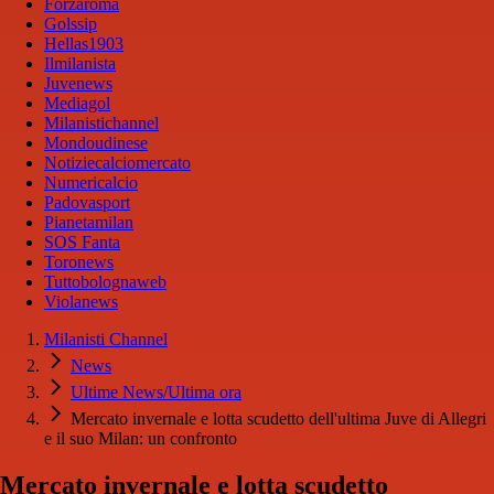
Forzaroma
Golssip
Hellas1903
Ilmilanista
Juvenews
Mediagol
Milanistichannel
Mondoudinese
Notiziecalciomercato
Numericalcio
Padovasport
Pianetamilan
SOS Fanta
Toronews
Tuttobolognaweb
Violanews
Milanisti Channel
News
Ultime News/Ultima ora
Mercato invernale e lotta scudetto dell'ultima Juve di Allegri
e il suo Milan: un confronto
Mercato invernale e lotta scudetto