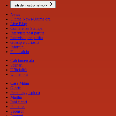
I siti del nostro network
News
Ultime News/Ultima ora
Live Blog
Conferenze Stampa
Interviste post partita
Interviste pre partita
Gossip e curiosità
Infortuni
Fantacalcio
Calciomercato
Scenari
Ufficialità
Ultima ora
Casa Milan
Glorie
Personaggi spicco
Maglia
Inni e cori
Palmares
Sponsor
Progetti