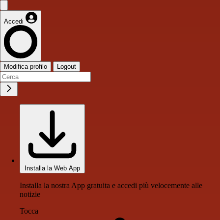
Accedi
Modifica profilo
Logout
Installa la Web App
Installa la nostra App gratuita e accedi più velocemente alle
notizie
Tocca