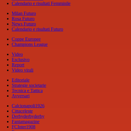
Calendario e risultati Femminile
Milan Futuro
Rosa Futuro
News Futuro
Calendario e risultati Futuro
Coppe Europee
Champions League
Video
Esclusivo
Report
Video virali
Editoriale
Strategie societarie
Tecnica e Tattica
Avversari
Calcionapoli1926
Cittaceleste
Derbyderbyderby
Fantamagazine
FCInter1908