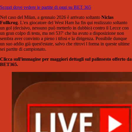
Scopri dove vedere le partite di oggi su BET 365
Nel caso del Milan, a gennaio 2026 è arrivato soltanto
Niclas
Fullkrug
. L'ex giocatore del West Ham ha fin qui realizzato soltanto
un gol (decisivo, nessuno può metterlo in dubbio) contro il Lecce con
un gran colpo di testa, ma nei 537' che ha avuto a disposizione non
sembra aver convinto a pieno i tifosi e la dirigenza. Possibile dunque
un suo addio già quest'estate, salvo che ritrovi l forma in queste ultime
sei partite di campionato.
Clicca sull'immagine per maggiori dettagli sul palinsesto offerto da
BET365.