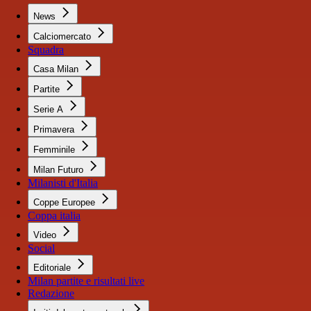
News
Calciomercato
Squadra
Casa Milan
Partite
Serie A
Primavera
Femminile
Milan Futuro
Milanisti d'Italia
Coppe Europee
Coppa italia
Video
Social
Editoriale
Milan partite e risultati live
Redazione