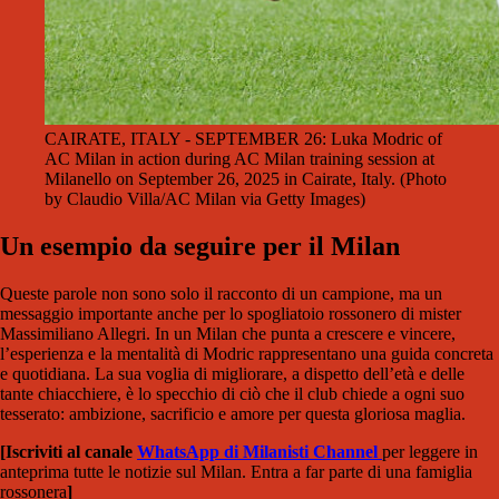
CAIRATE, ITALY - SEPTEMBER 26: Luka Modric of
AC Milan in action during AC Milan training session at
Milanello on September 26, 2025 in Cairate, Italy. (Photo
by Claudio Villa/AC Milan via Getty Images)
Un esempio da seguire per il Milan
Queste parole non sono solo il racconto di un campione, ma un
messaggio importante anche per lo spogliatoio rossonero di mister
Massimiliano Allegri. In un Milan che punta a crescere e vincere,
l’esperienza e la mentalità di Modric rappresentano una guida concreta
e quotidiana. La sua voglia di migliorare, a dispetto dell’età e delle
tante chiacchiere, è lo specchio di ciò che il club chiede a ogni suo
tesserato: ambizione, sacrificio e amore per questa gloriosa maglia.
[Iscriviti al canale
WhatsApp di Milanisti Channel
per leggere in
anteprima tutte le notizie sul Milan. Entra a far parte di una famiglia
rossonera
]