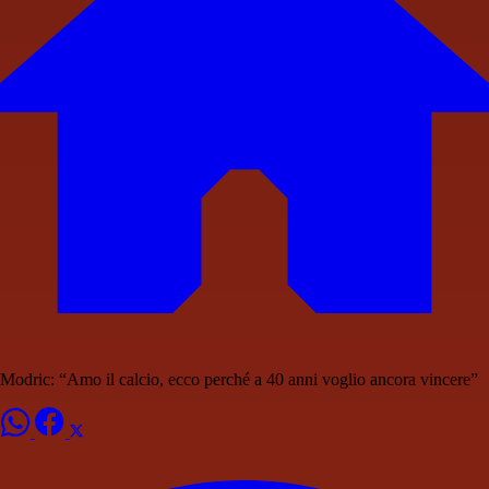
Modric: “Amo il calcio, ecco perché a 40 anni voglio ancora vincere”