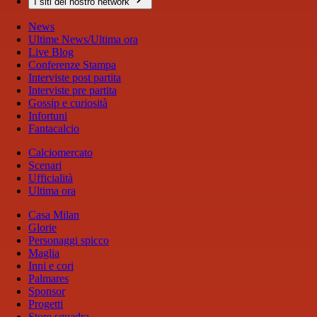
I siti del nostro network
News
Ultime News/Ultima ora
Live Blog
Conferenze Stampa
Interviste post partita
Interviste pre partita
Gossip e curiosità
Infortuni
Fantacalcio
Calciomercato
Scenari
Ufficialità
Ultima ora
Casa Milan
Glorie
Personaggi spicco
Maglia
Inni e cori
Palmares
Sponsor
Progetti
Store squadra