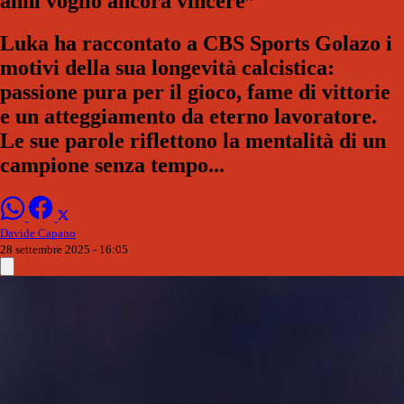
anni voglio ancora vincere”
Luka ha raccontato a CBS Sports Golazo i
motivi della sua longevità calcistica:
passione pura per il gioco, fame di vittorie
e un atteggiamento da eterno lavoratore.
Le sue parole riflettono la mentalità di un
campione senza tempo...
Davide Capano
28 settembre 2025 - 16:05