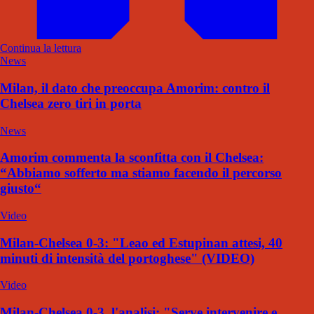
Continua la lettura
News
Milan, il dato che preoccupa Amorim: contro il
Chelsea zero tiri in porta
News
Amorim commenta la sconfitta con il Chelsea:
“Abbiamo sofferto ma stiamo facendo il percorso
giusto“
Video
Milan-Chelsea 0-3: "Leao ed Estupinan attesi, 40
minuti di intensità del portoghese" (VIDEO)
Video
Milan-Chelsea 0-3, l'analisi: "Serve intervenire e