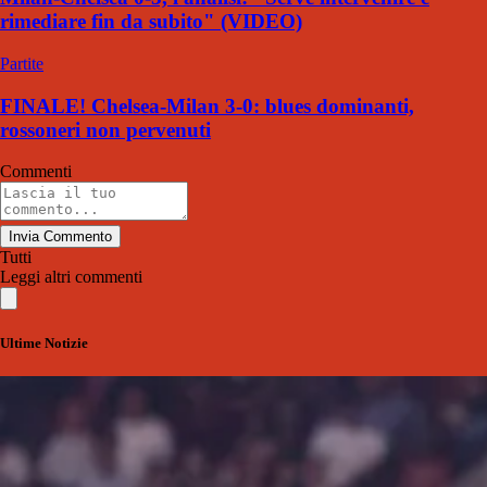
rimediare fin da subito" (VIDEO)
Partite
FINALE! Chelsea-Milan 3-0: blues dominanti,
rossoneri non pervenuti
Commenti
Invia Commento
Tutti
Leggi altri commenti
Ultime Notizie