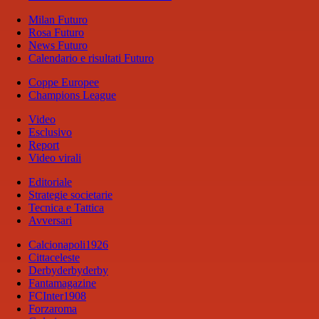
Milan Futuro
Rosa Futuro
News Futuro
Calendario e risultati Futuro
Coppe Europee
Champions League
Video
Esclusivo
Report
Video virali
Editoriale
Strategie societarie
Tecnica e Tattica
Avversari
Calcionapoli1926
Cittaceleste
Derbyderbyderby
Fantamagazine
FCInter1908
Forzaroma