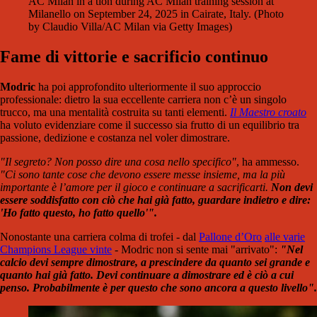
AC Milan in a tion during AC Milan training session at
Milanello on September 24, 2025 in Cairate, Italy. (Photo
by Claudio Villa/AC Milan via Getty Images)
Fame di vittorie e sacrificio continuo
Modric
ha poi approfondito ulteriormente il suo approccio
professionale: dietro la sua eccellente carriera non c’è un singolo
trucco, ma una mentalità costruita su tanti elementi.
Il Maestro croato
ha voluto evidenziare come il successo sia frutto di un equilibrio tra
passione, dedizione e costanza nel voler dimostrare.
"Il segreto? Non posso dire una cosa nello specifico"
, ha ammesso.
"Ci sono tante cose che devono essere messe insieme, ma la più
importante è l’amore per il gioco e continuare a sacrificarti.
Non devi
essere soddisfatto con ciò che hai già fatto, guardare indietro e dire:
'Ho fatto questo, ho fatto quello'".
Nonostante una carriera colma di trofei - dal
Pallone d’Oro
alle varie
Champions League vinte
- Modric non si sente mai "arrivato":
"Nel
calcio devi sempre dimostrare, a prescindere da quanto sei grande e
quanto hai già fatto. Devi continuare a dimostrare ed è ciò a cui
penso. Probabilmente è per questo che sono ancora a questo livello".