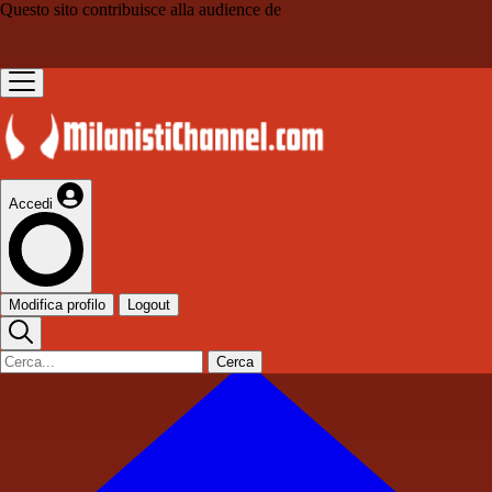
Questo sito contribuisce alla audience de
Accedi
Modifica profilo
Logout
Cerca