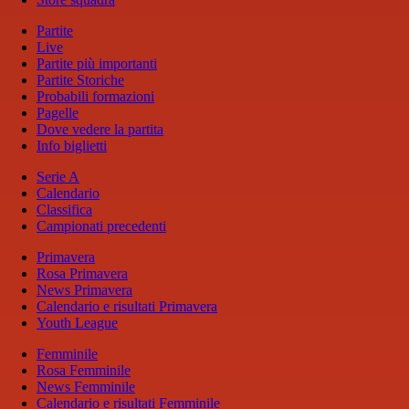
Partite
Live
Partite più importanti
Partite Storiche
Probabili formazioni
Pagelle
Dove vedere la partita
Info biglietti
Serie A
Calendario
Classifica
Campionati precedenti
Primavera
Rosa Primavera
News Primavera
Calendario e risultati Primavera
Youth League
Femminile
Rosa Femminile
News Femminile
Calendario e risultati Femminile