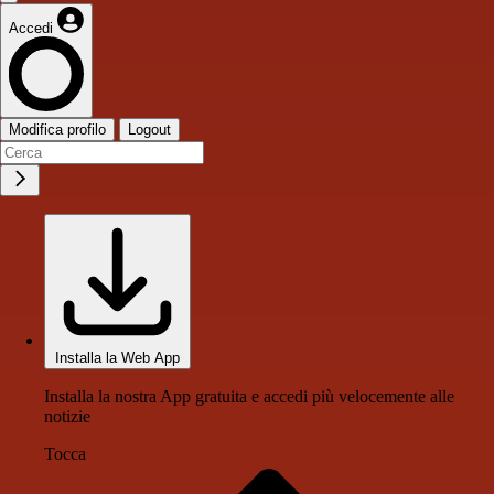
Accedi
Modifica profilo
Logout
Installa la Web App
Installa la nostra App gratuita e accedi più velocemente alle
notizie
Tocca