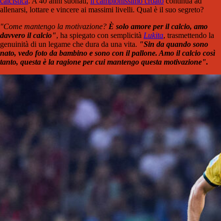
calcistica
. A 40 anni suonati,
il campionissimo croato
continua ad
allenarsi, lottare e vincere ai massimi livelli. Qual è il suo segreto?
"Come mantengo la motivazione?
È solo amore per il calcio, amo
davvero il calcio"
, ha spiegato con semplicità
Lukita
, trasmettendo la
genuinità di un legame che dura da una vita.
"Sin da quando sono
nato, vedo foto da bambino e sono con il pallone. Amo il calcio così
tanto, questa è la ragione per cui mantengo questa motivazione".