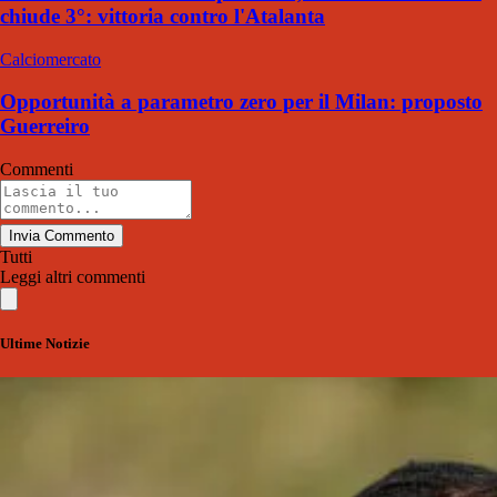
chiude 3°: vittoria contro l'Atalanta
Calciomercato
Opportunità a parametro zero per il Milan: proposto
Guerreiro
Commenti
Invia Commento
Tutti
Leggi altri commenti
Ultime Notizie