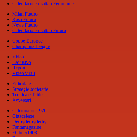
Calendario e risultati Femminile
Milan Futuro
Rosa Futuro
News Futuro
Calendario e risultati Futuro
Coppe Europee
Champions League
Video
Esclusivo
Report
Video virali
Editoriale
Strategie societarie
Tecnica e Tattica
Avversari
Calcionapoli1926
Cittaceleste
Derbyderbyderby
Fantamagazine
FCInter1908