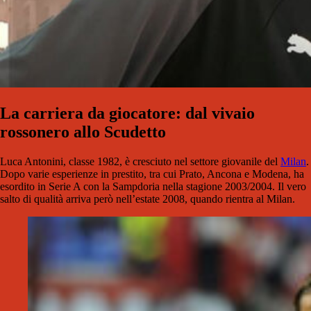
La carriera da giocatore: dal vivaio
rossonero allo Scudetto
Luca Antonini, classe 1982, è cresciuto nel settore giovanile del
Milan
.
Dopo varie esperienze in prestito, tra cui Prato, Ancona e Modena, ha
esordito in Serie A con la Sampdoria nella stagione 2003/2004. Il vero
salto di qualità arriva però nell’estate 2008, quando rientra al Milan.