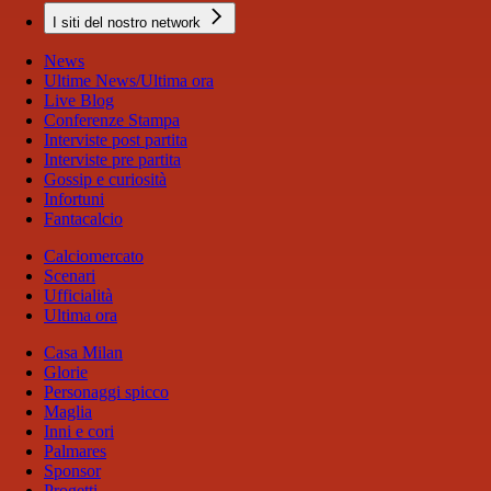
I siti del nostro network
News
Ultime News/Ultima ora
Live Blog
Conferenze Stampa
Interviste post partita
Interviste pre partita
Gossip e curiosità
Infortuni
Fantacalcio
Calciomercato
Scenari
Ufficialità
Ultima ora
Casa Milan
Glorie
Personaggi spicco
Maglia
Inni e cori
Palmares
Sponsor
Progetti