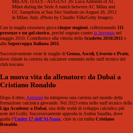
MILAN, ITALY - AUGUST 26: Luca Antonini of AC
Milan during the Serie A match between AC Milan and
UC Sampdoria at San Siro Stadium on August 26, 2012
in Milan, Italy. (Photo by Claudio Villa/Getty Images)
Con la maglia rossonera gioca
cinque stagioni
, collezionando
111
presenze e un gol-storico
, perché segnato contro
la Juventus
nel
maggio 2010. Contribuisce alla vittoria dello
Scudetto 2010/2011
e
alla
Supercoppa Italiana 2011
.
Successivamente veste le maglie di
Genoa, Ascoli, Livorno e Prato
,
dove chiude la carriera da calciatore entrando nello staff tecnico del
club toscano.
La nuova vita da allenatore: da Dubai a
Cristiano Ronaldo
Dopo il ritiro,
Antonini
ha intrapreso una carriera nel mondo della
formazione calcistica giovanile. Nel 2023 entra nello staff tecnico della
Liga Academy a Dubai
, una delle realtà di sviluppo calcistico più
note del Golfo. Successivamente approda in Arabia Saudita, dove
guida l’
Under 17 dell’Al-Nassr
, club in cui milita
Cristiano
Ronaldo
.