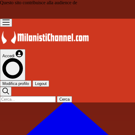
Questo sito contribuisce alla audience de
Accedi
Modifica profilo
Logout
Cerca