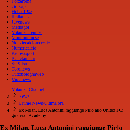
Forzaroma
Golssip
Hellas1903
Ilmilanista
Juvenews
Mediagol
Milanistichannel
Mondoudinese
Notiziecalciomercato
Numericalcio
Padovasport
Pianetamilan
SOS Fanta
Toronews
Tuttobolognaweb
Violanews
Milanisti Channel
News
Ultime News/Ultima ora
Ex Milan, Luca Antonini raggiunge Pirlo allo United FC:
guiderà l'Academy
Ex Milan, Luca Antonini raggiunge Pirlo