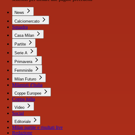
News
Calciomercato
Squadra
Casa Milan
Partite
Serie A
Primavera
Femminile
Milan Futuro
Milanisti d'Italia
Coppe Europee
Coppa italia
Video
Social
Editoriale
Milan partite e risultati live
Redazione