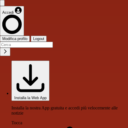
Accedi
Modifica profilo
Logout
Installa la Web App
Installa la nostra App gratuita e accedi più velocemente alle
notizie
Tocca