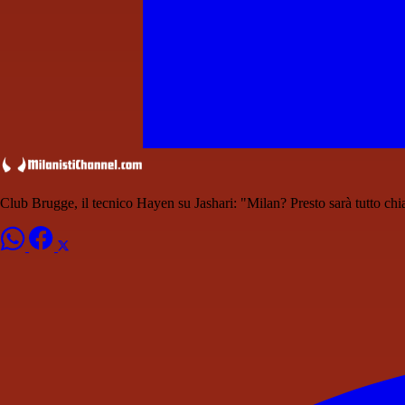
Club Brugge, il tecnico Hayen su Jashari: "Milan? Presto sarà tutto chi