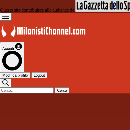
Questo sito contribuisce alla audience de
Accedi
Modifica profilo
Logout
Cerca