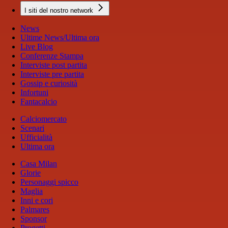
I siti del nostro network
News
Ultime News/Ultima ora
Live Blog
Conferenze Stampa
Interviste post partita
Interviste pre partita
Gossip e curiosità
Infortuni
Fantacalcio
Calciomercato
Scenari
Ufficialità
Ultima ora
Casa Milan
Glorie
Personaggi spicco
Maglia
Inni e cori
Palmares
Sponsor
Progetti