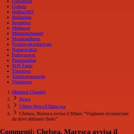
Forzaroma
Golssip
Hellas1903
Ilmilanista
Juvenews
Mediagol
Milanistichannel
Mondoudinese
Notiziecalciomercato
Numericalcio
Padovasport
Pianetamilan
SOS Fanta
Toronews
Tuttobolognaweb
Violanews
Milanisti Channel
News
Ultime News/Ultima ora
Chelsea, Maresca avvisa il Milan: “Vogliamo ricominciare
da dove abbiamo finito”
Commenti: Chelsea, Maresca avvisa il