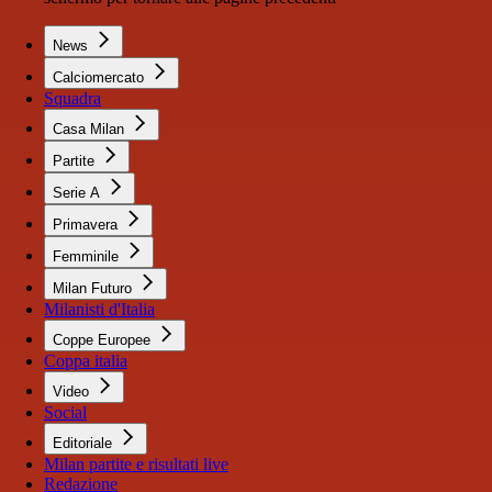
News
Calciomercato
Squadra
Casa Milan
Partite
Serie A
Primavera
Femminile
Milan Futuro
Milanisti d'Italia
Coppe Europee
Coppa italia
Video
Social
Editoriale
Milan partite e risultati live
Redazione