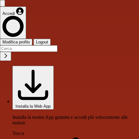
Accedi
Modifica profilo
Logout
Installa la Web App
Installa la nostra App gratuita e accedi più velocemente alle
notizie
Tocca