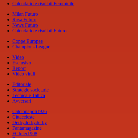
Calendario e risultati Femminile
Milan Futuro
Rosa Futuro
News Futuro
Calendario e risultati Futuro
Coppe Europee
Champions League
Video
Esclusivo
Report
Video virali
Editoriale
Strategie societarie
Tecnica e Tattica
Avversari
Calcionapoli1926
Cittaceleste
Derbyderbyderby
Fantamagazine
FCInter1908