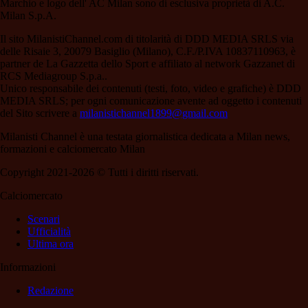
Marchio e logo dell' AC Milan sono di esclusiva proprietà di A.C.
Milan S.p.A.
Il sito MilanistiChannel.com di titolarità di DDD MEDIA SRLS via
delle Risaie 3, 20079 Basiglio (Milano), C.F./P.IVA 10837110963, è
partner de La Gazzetta dello Sport e affiliato al network Gazzanet di
RCS Mediagroup S.p.a..
Unico responsabile dei contenuti (testi, foto, video e grafiche) è DDD
MEDIA SRLS; per ogni comunicazione avente ad oggetto i contenuti
del Sito scrivere a
milanistichannel1899@gmail.com
Milanisti Channel è una testata giornalistica dedicata a Milan news,
formazioni e calciomercato Milan
Copyright 2021-2026 © Tutti i diritti riservati.
Calciomercato
Scenari
Ufficialità
Ultima ora
Informazioni
Redazione