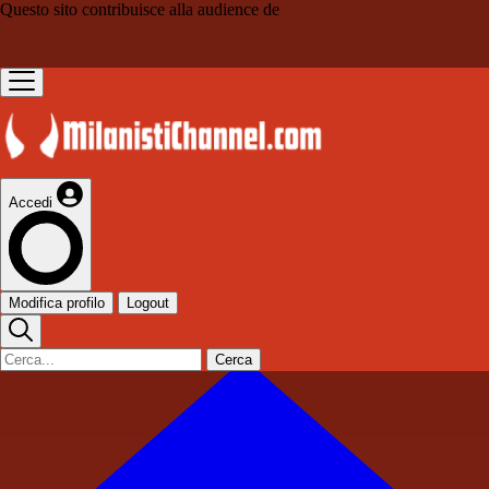
Questo sito contribuisce alla audience de
Accedi
Modifica profilo
Logout
Cerca