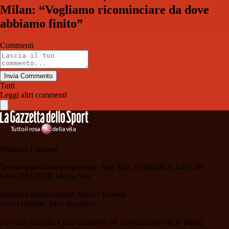
Milan: “Vogliamo ricominciare da dove
abbiamo finito”
Commenti
Invia Commento
Tutti
Leggi altri commenti
Milanisti Channel
Testata giornalistica registrata - Aut. Trib. di Milano n. 6415 del
6/06/2024 DDD Media Srls
Direttore Responsabile: Marco Torretta
Vice Direttore: Max Bambara.
Sito non ufficiale e non connesso all' associazione calcio Milan.