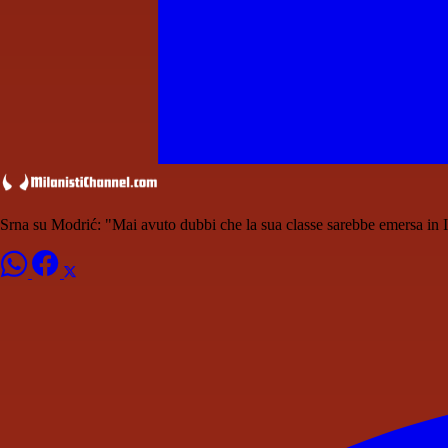
Srna su Modrić: "Mai avuto dubbi che la sua classe sarebbe emersa in I