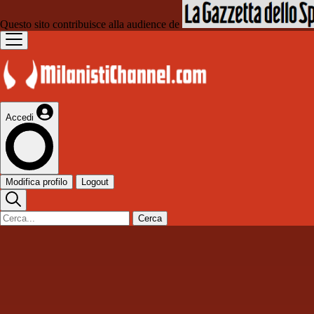
Questo sito contribuisce alla audience de
Accedi
Modifica profilo
Logout
Cerca