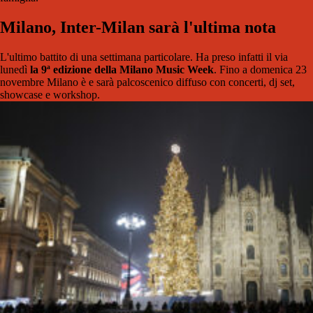
Milano, Inter-Milan sarà l'ultima nota
L'ultimo battito di una settimana particolare. Ha preso infatti il via
lunedì
la 9ª edizione della Milano Music Week
. Fino a domenica 23
novembre Milano è e sarà palcoscenico diffuso con concerti, dj set,
showcase e workshop.