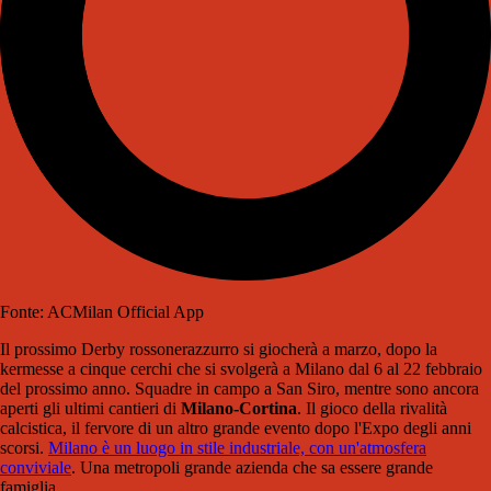
Fonte: ACMilan Official App
Il prossimo Derby rossonerazzurro si giocherà a marzo, dopo la
kermesse a cinque cerchi che si svolgerà a Milano dal 6 al 22 febbraio
del prossimo anno. Squadre in campo a San Siro, mentre sono ancora
aperti gli ultimi cantieri di
Milano-Cortina
. Il gioco della rivalità
calcistica, il fervore di un altro grande evento dopo l'Expo degli anni
scorsi.
Milano è un luogo in stile industriale, con un'atmosfera
conviviale
. Una metropoli grande azienda che sa essere grande
famiglia.