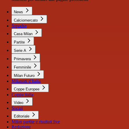
News
Calciomercato
Squadra
Casa Milan
Partite
Serie A
Primavera
Femminile
Milan Futuro
Milanisti d'Italia
Coppe Europee
Coppa italia
Video
Social
Editoriale
Milan partite e risultati live
Redazione