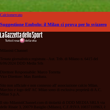
Calciomercato
Suggestione Embolo: il Milan ci prova per lo svizzero
Milanisti Channel
Testata giornalistica registrata - Aut. Trib. di Milano n. 6415 del
6/06/2024 DDD Media Srls
Direttore Responsabile: Marco Torretta
Vice Direttore: Max Bambara.
Sito non ufficiale e non connesso all' associazione calcio Milan.
Marchio e logo dell' AC Milan sono di esclusiva proprietà di A.C.
Milan S.p.A.
Il sito MilanistiChannel.com di titolarità di DDD MEDIA SRLS via
delle Risaie 3, 20079 Basiglio (Milano), C.F./P.IVA 10837110963, è