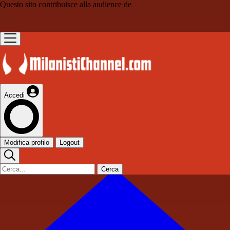
Questo sito contribuisce alla audience de
Accedi
Modifica profilo
Logout
Cerca