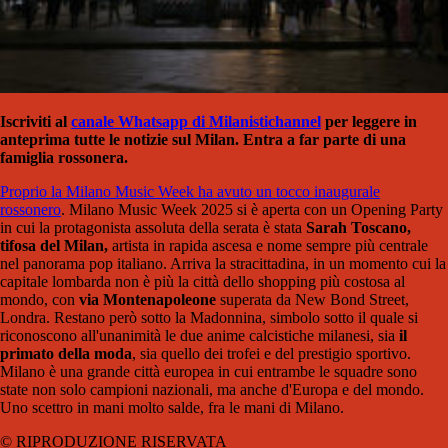
Iscriviti al
canale Whatsapp di Milanistichannel
per leggere in
anteprima tutte le notizie sul Milan. Entra a far parte di una
famiglia rossonera.
Proprio la Milano Music Week ha avuto un tocco inaugurale
rossonero
. Milano Music Week 2025 si è aperta con un Opening Party
in cui la protagonista assoluta della serata è stata
Sarah Toscano,
tifosa del Milan,
artista in rapida ascesa e nome sempre più centrale
nel panorama pop italiano. Arriva la stracittadina, in un momento cui la
capitale lombarda non è più la città dello shopping più costosa al
mondo, con
via Montenapoleone
superata da New Bond Street,
Londra. Restano però sotto la Madonnina, simbolo sotto il quale si
riconoscono all'unanimità le due anime calcistiche milanesi, sia
il
primato della moda
, sia quello dei trofei e del prestigio sportivo.
Milano è una grande città europea in cui entrambe le squadre sono
state non solo campioni nazionali, ma anche d'Europa e del mondo.
Uno scettro in mani molto salde, fra le mani di Milano.
© RIPRODUZIONE RISERVATA