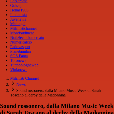
Forzaroma
Golssip
Hellas1903
Ilmilanista
Juvenews
Mediagol
Milanistichannel
Mondoudinese
Notiziecalciomercato
Numericalcio
Padovasport
Pianetamilan
SOS Fanta
Toronews
Tuttobolognaweb
Violanews
Milanisti Channel
News
Sound rossonero, dalla Milano Music Week di Sarah
Toscano al derby della Madonnina
Sound rossonero, dalla Milano Music Week
di Sarah Toscano al derby della Madonnina