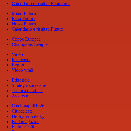
Calendario e risultati Femminile
Milan Futuro
Rosa Futuro
News Futuro
Calendario e risultati Futuro
Coppe Europee
Champions League
Video
Esclusivo
Report
Video virali
Editoriale
Strategie societarie
Tecnica e Tattica
Avversari
Calcionapoli1926
Cittaceleste
Derbyderbyderby
Fantamagazine
FCInter1908