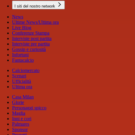
I siti del nostro network
News
Ultime News/Ultima ora
Live Blog
Conferenze Stampa
Interviste post partita
Interviste pre partita
Gossip e curiosità
Infortuni
Fantacalcio
Calciomercato
Scenari
Ufficialità
Ultima ora
Casa Milan
Glorie
Personaggi spicco
Maglia
Inni e cori
Palmares
Sponsor
Progetti