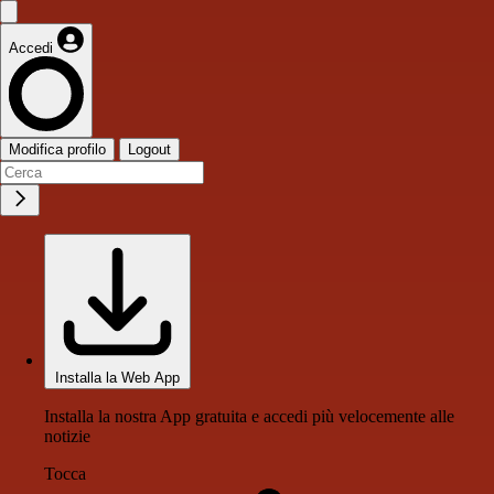
Accedi
Modifica profilo
Logout
Installa la Web App
Installa la nostra App gratuita e accedi più velocemente alle
notizie
Tocca