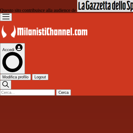
Questo sito contribuisce alla audience de
Accedi
Modifica profilo
Logout
Cerca