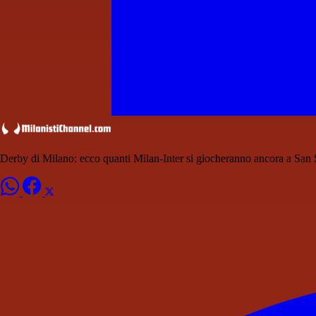
Derby di Milano: ecco quanti Milan-Inter si giocheranno ancora a San 