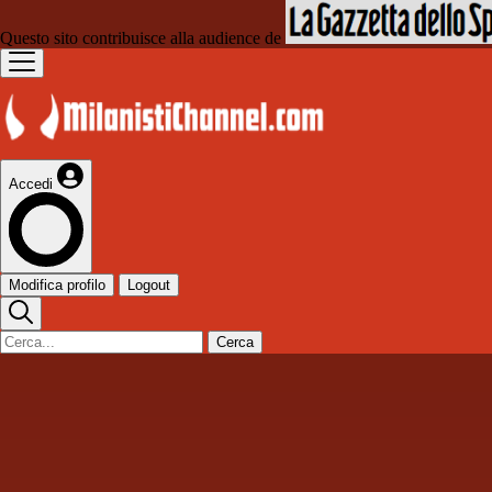
Questo sito contribuisce alla audience de
Accedi
Modifica profilo
Logout
Cerca