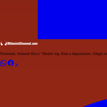
Nazionale, Samuele Ricci: "Modric top, Rafa a disposizione, Allegri u