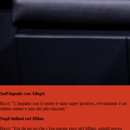
Sull'impatto con Allegri.
Ricci: "L'impatto con il mister è stato super positivo, ovviamente è un
ottimo mister e uno dei più vincenti."
Sugli italiani nel Milan.
Ricci: "Era da un po che c'era questa voce del Milan, quindi avevo