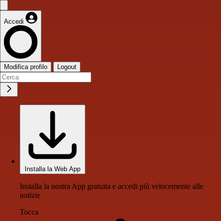
Accedi
Modifica profilo
Logout
Installa la Web App
Installa la nostra App gratuita e accedi più velocemente alle
notizie
Tocca