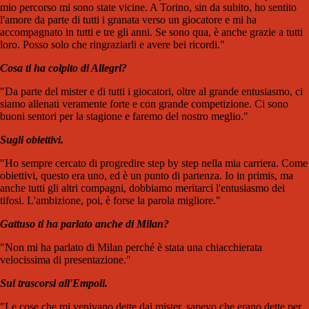
mio percorso mi sono state vicine. A Torino, sin da subito, ho sentito
l'amore da parte di tutti i granata verso un giocatore e mi ha
accompagnato in tutti e tre gli anni. Se sono qua, è anche grazie a tutti
loro. Posso solo che ringraziarli e avere bei ricordi."
Cosa ti ha colpito di Allegri?
"Da parte del mister e di tutti i giocatori, oltre al grande entusiasmo, ci
siamo allenati veramente forte e con grande competizione. Ci sono
buoni sentori per la stagione e faremo del nostro meglio."
Sugli obiettivi.
"Ho sempre cercato di progredire step by step nella mia carriera. Come
obiettivi, questo era uno, ed è un punto di partenza. Io in primis, ma
anche tutti gli altri compagni, dobbiamo meritarci l'entusiasmo dei
tifosi. L'ambizione, poi, è forse la parola migliore."
Gattuso ti ha parlato anche di Milan?
"Non mi ha parlato di Milan perché è stata una chiacchierata
velocissima di presentazione."
Sui trascorsi all'Empoli.
"Le cose che mi venivano dette dai mister, sapevo che erano dette per