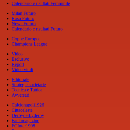
Calendario e risultati Femminile
Milan Futuro
Rosa Futuro
News Futuro
Calendario e risultati Futuro
Coppe Europee
Champions League
Video
Esclusivo
Report
Video virali
Editoriale
Strategie societarie
Tecnica e Tattica
Avversari
Calcionapoli1926
Cittaceleste
Derbyderbyderby
Fantamagazine
FCInter1908