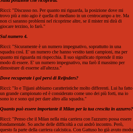
Sulla posizione che ricoprirai.
Ricci: "Discusso no. Per quanto mi riguarda, la posizione dove mi
trovo più a mio agio è quella di mediano in un centrocampo a tre. Ma
non ci saranno problemi nel ricoprirne altre, se il mister mi dirà di
giocare terzino, lo farò."
Sul numero 4.
Ricci: "Sicuramente è un numero impegnativo, soprattutto in una
squadra così. E' un numero che hanno vestito tanti campioni, ma per
quanto mi riguarda mi rispecchia. Il suo significato riprende il mio
modo di essere. E' un numero impegnativo, ma farò il massimo per
dimostrare di esserne all'altezza."
Dove recuperate i gol persi di Reijnders?
Ricci: "Io e Tijjani abbiamo caratteristiche molto differenti. Lui ha fatto
un grande campionato ed è considerato come uno dei più forti, ma io
sono io e sono qui per dare altro alla squadra."
Quanto può essere importante il Milan per la tua crescita in azzurro?
Ricci: "Penso che il Milan nella mia carriera con l'azzurro possa essere
fondamentale. So anche delle difficoltà a cui andrò incontro. Però,
questo fa parte della carriera calcistica. Con Gattuso ho già avuto modo