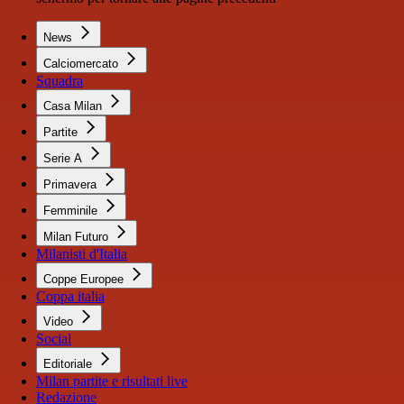
News
Calciomercato
Squadra
Casa Milan
Partite
Serie A
Primavera
Femminile
Milan Futuro
Milanisti d'Italia
Coppe Europee
Coppa italia
Video
Social
Editoriale
Milan partite e risultati live
Redazione