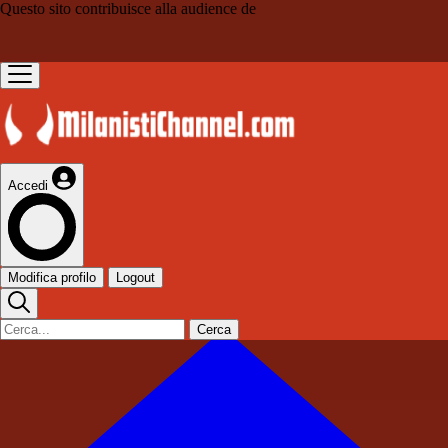
Questo sito contribuisce alla audience de
Accedi
Modifica profilo
Logout
Cerca