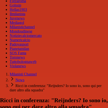
Forzaroma
Golssip
Hellas1903
Ilmilanista
Juvenews
Mediagol
Milanistichannel
Mondoudinese
Notiziecalciomercato
Numericalcio
Padovasport
Pianetamilan
SOS Fanta
Toronews
Tuttobolognaweb
Violanews
Milanisti Channel
News
Ricci in conferenza: "Reijnders? Io sono io, sono qui per
dare altro alla squadra"
Ricci in conferenza: "Reijnders? Io sono io,
sono qui per dare altro alla squadra"