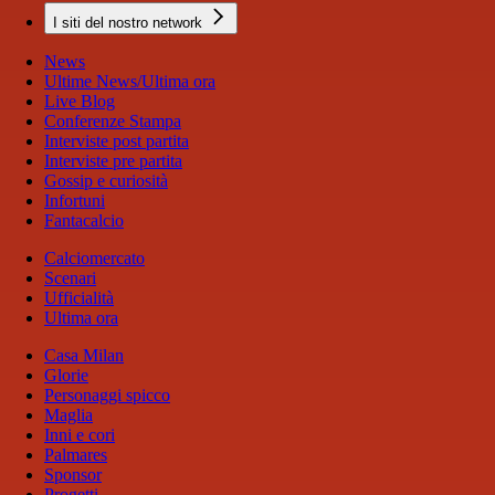
I siti del nostro network
News
Ultime News/Ultima ora
Live Blog
Conferenze Stampa
Interviste post partita
Interviste pre partita
Gossip e curiosità
Infortuni
Fantacalcio
Calciomercato
Scenari
Ufficialità
Ultima ora
Casa Milan
Glorie
Personaggi spicco
Maglia
Inni e cori
Palmares
Sponsor
Progetti