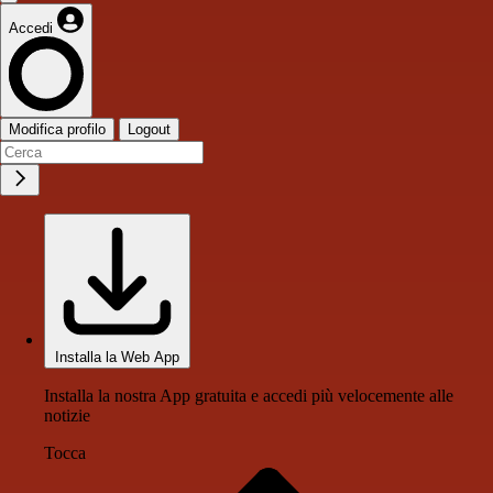
Accedi
Modifica profilo
Logout
Installa la Web App
Installa la nostra App gratuita e accedi più velocemente alle
notizie
Tocca