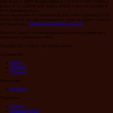
delle Risaie 3, 20079 Basiglio (Milano), C.F./P.IVA 10837110963, è
partner de La Gazzetta dello Sport e affiliato al network Gazzanet di
RCS Mediagroup S.p.a..
Unico responsabile dei contenuti (testi, foto, video e grafiche) è DDD
MEDIA SRLS; per ogni comunicazione avente ad oggetto i contenuti
del Sito scrivere a
milanistichannel1899@gmail.com
Milanisti Channel è una testata giornalistica dedicata a Milan news,
formazioni e calciomercato Milan
Copyright 2021-2026 © Tutti i diritti riservati.
Calciomercato
Scenari
Ufficialità
Ultima ora
Informazioni
Redazione
Trasparenza
Archivio
Community Policy