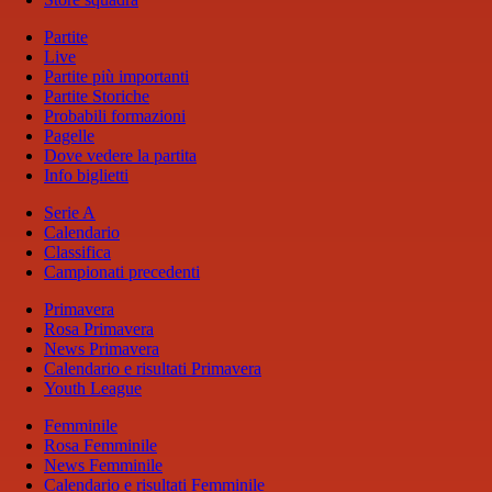
Partite
Live
Partite più importanti
Partite Storiche
Probabili formazioni
Pagelle
Dove vedere la partita
Info biglietti
Serie A
Calendario
Classifica
Campionati precedenti
Primavera
Rosa Primavera
News Primavera
Calendario e risultati Primavera
Youth League
Femminile
Rosa Femminile
News Femminile
Calendario e risultati Femminile