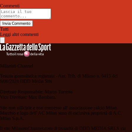
Commenti
Invia Commento
Tutti
Leggi altri commenti
Milanisti Channel
Testata giornalistica registrata - Aut. Trib. di Milano n. 6415 del
6/06/2024 DDD Media Srls
Direttore Responsabile: Marco Torretta
Vice Direttore: Max Bambara.
Sito non ufficiale e non connesso all' associazione calcio Milan.
Marchio e logo dell' AC Milan sono di esclusiva proprietà di A.C.
Milan S.p.A.
Il sito MilanistiChannel.com di titolarità di DDD MEDIA SRLS via