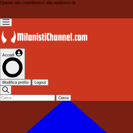
Questo sito contribuisce alla audience de
Accedi
Modifica profilo
Logout
Cerca