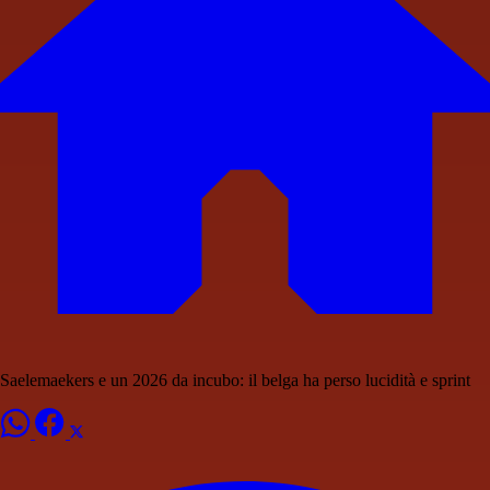
Saelemaekers e un 2026 da incubo: il belga ha perso lucidità e sprint