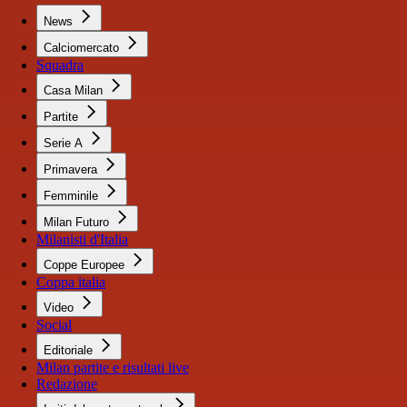
News
Calciomercato
Squadra
Casa Milan
Partite
Serie A
Primavera
Femminile
Milan Futuro
Milanisti d'Italia
Coppe Europee
Coppa italia
Video
Social
Editoriale
Milan partite e risultati live
Redazione