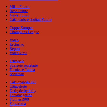
Milan Futuro
Rosa Futuro
News Futuro
Calendario e risultati Futuro
Coppe Europee
Champions League
Video
Esclusivo
Report
Video virali
Editoriale
Strategie societarie
Tecnica e Tattica
Avversari
Calcionapoli1926
Cittaceleste
Derbyderbyderby
Fantamagazine
FCInter1908
Forzaroma