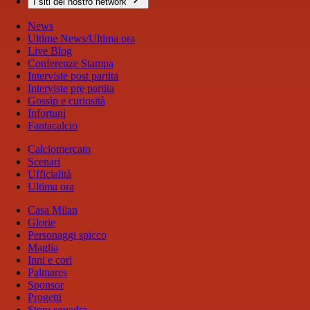
I siti del nostro network
News
Ultime News/Ultima ora
Live Blog
Conferenze Stampa
Interviste post partita
Interviste pre partita
Gossip e curiosità
Infortuni
Fantacalcio
Calciomercato
Scenari
Ufficialità
Ultima ora
Casa Milan
Glorie
Personaggi spicco
Maglia
Inni e cori
Palmares
Sponsor
Progetti
Store squadra