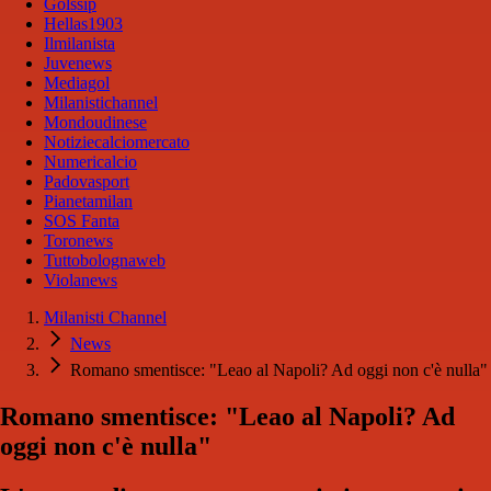
Golssip
Hellas1903
Ilmilanista
Juvenews
Mediagol
Milanistichannel
Mondoudinese
Notiziecalciomercato
Numericalcio
Padovasport
Pianetamilan
SOS Fanta
Toronews
Tuttobolognaweb
Violanews
Milanisti Channel
News
Romano smentisce: "Leao al Napoli? Ad oggi non c'è nulla"
Romano smentisce: "Leao al Napoli? Ad
oggi non c'è nulla"