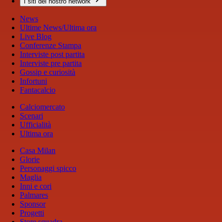
I siti del nostro network
News
Ultime News/Ultima ora
Live Blog
Conferenze Stampa
Interviste post partita
Interviste pre partita
Gossip e curiosità
Infortuni
Fantacalcio
Calciomercato
Scenari
Ufficialità
Ultima ora
Casa Milan
Glorie
Personaggi spicco
Maglia
Inni e cori
Palmares
Sponsor
Progetti
Store squadra