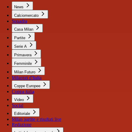
News
Calciomercato
Squadra
Casa Milan
Partite
Serie A
Primavera
Femminile
Milan Futuro
Milanisti d'Italia
Coppe Europee
Coppa italia
Video
Social
Editoriale
Milan partite e risultati live
Redazione