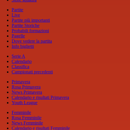
Partite
Live
Partite più importanti
Partite Storiche
Probabili formazioni
Pagelle
Dove vedere la partita
Info biglietti
Serie A
Calendario
Classifica
Campionati precedenti
Primavera
Rosa Primavera
News Primavera
Calendario e risultati Primavera
Youth League
Femminile
Rosa Femminile
News Femminile
Calendario e risultati Femminile