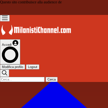
Questo sito contribuisce alla audience de
Accedi
Modifica profilo
Logout
Cerca