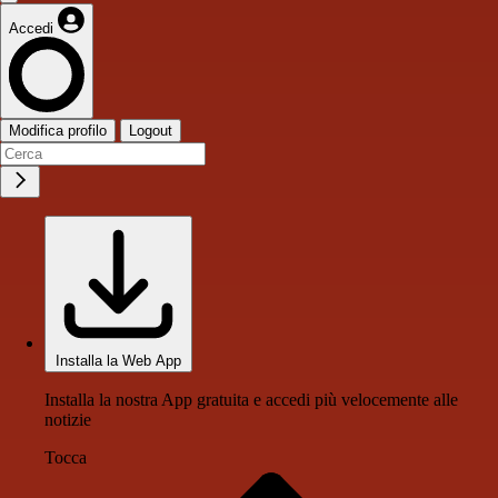
Accedi
Modifica profilo
Logout
Installa la Web App
Installa la nostra App gratuita e accedi più velocemente alle
notizie
Tocca