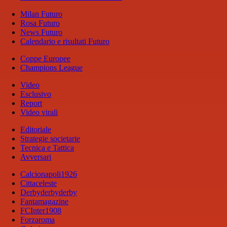
Milan Futuro
Rosa Futuro
News Futuro
Calendario e risultati Futuro
Coppe Europee
Champions League
Video
Esclusivo
Report
Video virali
Editoriale
Strategie societarie
Tecnica e Tattica
Avversari
Calcionapoli1926
Cittaceleste
Derbyderbyderby
Fantamagazine
FCInter1908
Forzaroma