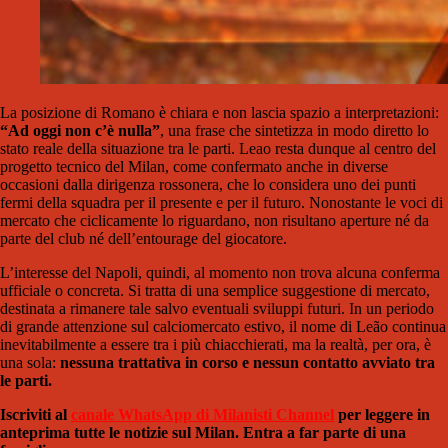
La posizione di Romano è chiara e non lascia spazio a interpretazioni:
“Ad oggi non c’è nulla”
, una frase che sintetizza in modo diretto lo
stato reale della situazione tra le parti. Leao resta dunque al centro del
progetto tecnico del Milan, come confermato anche in diverse
occasioni dalla dirigenza rossonera, che lo considera uno dei punti
fermi della squadra per il presente e per il futuro. Nonostante le voci di
mercato che ciclicamente lo riguardano, non risultano aperture né da
parte del club né dell’entourage del giocatore.
L’interesse del Napoli, quindi, al momento non trova alcuna conferma
ufficiale o concreta. Si tratta di una semplice suggestione di mercato,
destinata a rimanere tale salvo eventuali sviluppi futuri. In un periodo
di grande attenzione sul calciomercato estivo, il nome di Leão continua
inevitabilmente a essere tra i più chiacchierati, ma la realtà, per ora, è
una sola:
nessuna trattativa in corso e nessun contatto avviato tra
le parti.
Iscriviti al
canale WhatsApp di Milanisti Channel
per leggere in
anteprima tutte le notizie sul Milan. Entra a far parte di una