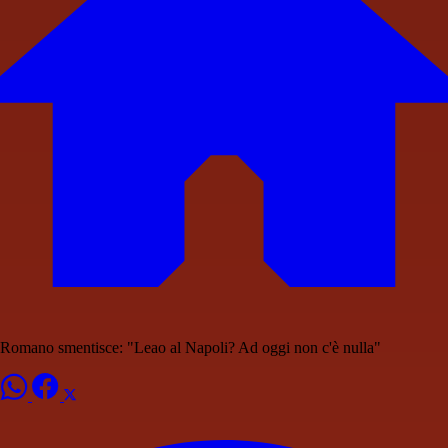
Romano smentisce: "Leao al Napoli? Ad oggi non c'è nulla"