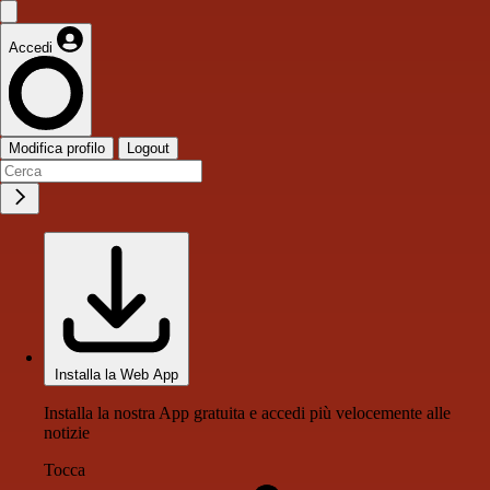
Accedi
Modifica profilo
Logout
Installa la Web App
Installa la nostra App gratuita e accedi più velocemente alle
notizie
Tocca