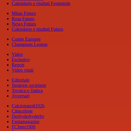
Calendario e risultati Femminile
Milan Futuro
Rosa Futuro
News Futuro
Calendario e risultati Futuro
Coppe Europee
Champions League
Video
Esclusivo
Report
Video virali
Editoriale
Strategie societarie
Tecnica e Tattica
Avversari
Calcionapoli1926
Cittaceleste
Derbyderbyderby
Fantamagazine
FCInter1908