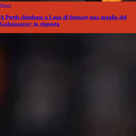
News
A Perth chiedono a Leao di firmare una maglia del
Galatasaray: la risposta