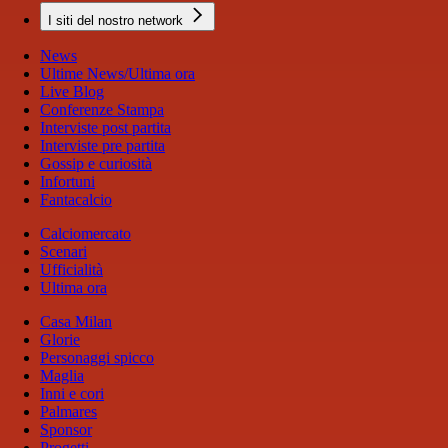
I siti del nostro network
News
Ultime News/Ultima ora
Live Blog
Conferenze Stampa
Interviste post partita
Interviste pre partita
Gossip e curiosità
Infortuni
Fantacalcio
Calciomercato
Scenari
Ufficialità
Ultima ora
Casa Milan
Glorie
Personaggi spicco
Maglia
Inni e cori
Palmares
Sponsor
Progetti