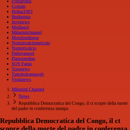
Forzaroma
Golssip
Hellas1903
Ilmilanista
Juvenews
Mediagol
Milanistichannel
Mondoudinese
Notiziecalciomercato
Numericalcio
Padovasport
Pianetamilan
SOS Fanta
Toronews
Tuttobolognaweb
Violanews
Milanisti Channel
News
Repubblica Democratica del Congo, il ct scopre della morte
del padre in conferenza stampa
Repubblica Democratica del Congo, il ct
scopre della morte del padre in conferenza