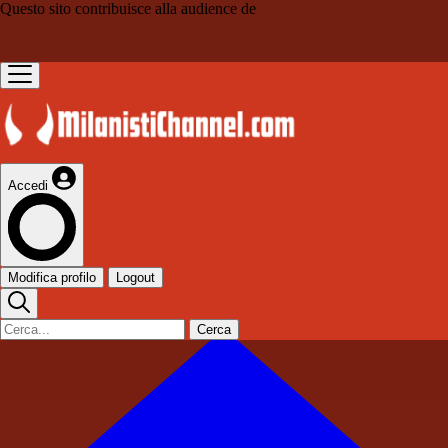
Questo sito contribuisce alla audience de
Accedi
Modifica profilo
Logout
Cerca