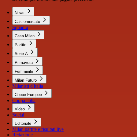
News
Calciomercato
Squadra
Casa Milan
Partite
Serie A
Primavera
Femminile
Milan Futuro
Milanisti d'Italia
Coppe Europee
Coppa italia
Video
Social
Editoriale
Milan partite e risultati live
Redazione