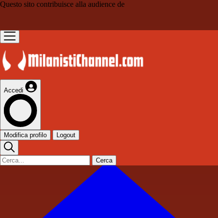
Questo sito contribuisce alla audience de
Accedi
Modifica profilo
Logout
Cerca