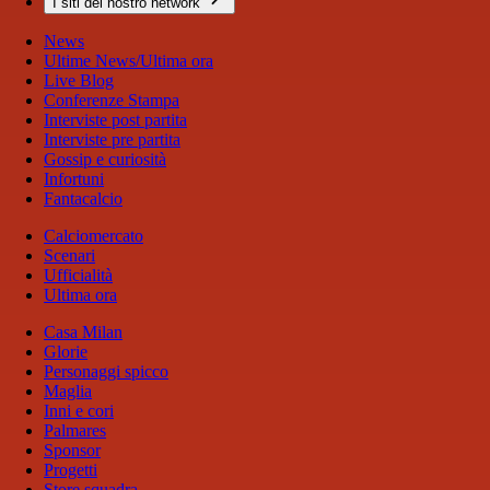
I siti del nostro network
News
Ultime News/Ultima ora
Live Blog
Conferenze Stampa
Interviste post partita
Interviste pre partita
Gossip e curiosità
Infortuni
Fantacalcio
Calciomercato
Scenari
Ufficialità
Ultima ora
Casa Milan
Glorie
Personaggi spicco
Maglia
Inni e cori
Palmares
Sponsor
Progetti
Store squadra