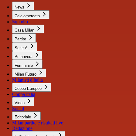
News
Calciomercato
Squadra
Casa Milan
Partite
Serie A
Primavera
Femminile
Milan Futuro
Milanisti d'Italia
Coppe Europee
Coppa italia
Video
Social
Editoriale
Milan partite e risultati live
Redazione