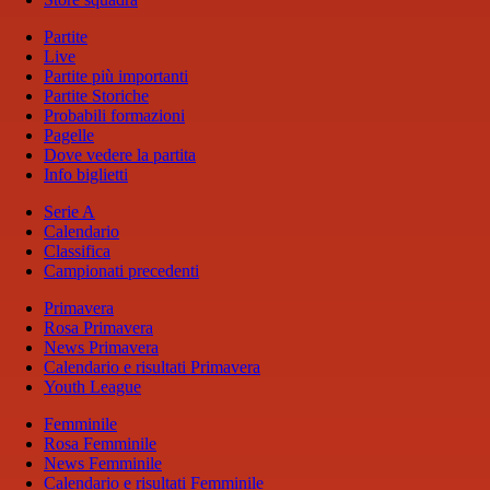
Partite
Live
Partite più importanti
Partite Storiche
Probabili formazioni
Pagelle
Dove vedere la partita
Info biglietti
Serie A
Calendario
Classifica
Campionati precedenti
Primavera
Rosa Primavera
News Primavera
Calendario e risultati Primavera
Youth League
Femminile
Rosa Femminile
News Femminile
Calendario e risultati Femminile