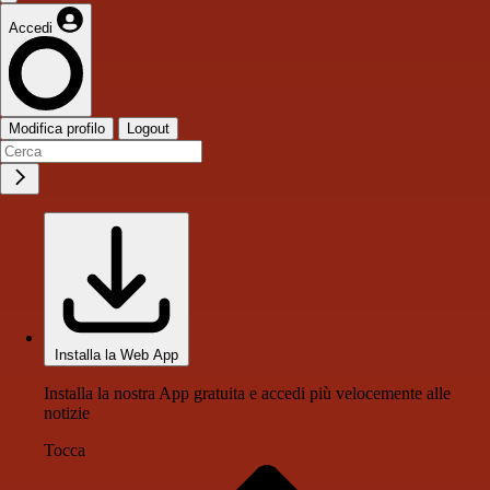
Accedi
Modifica profilo
Logout
Installa la Web App
Installa la nostra App gratuita e accedi più velocemente alle
notizie
Tocca