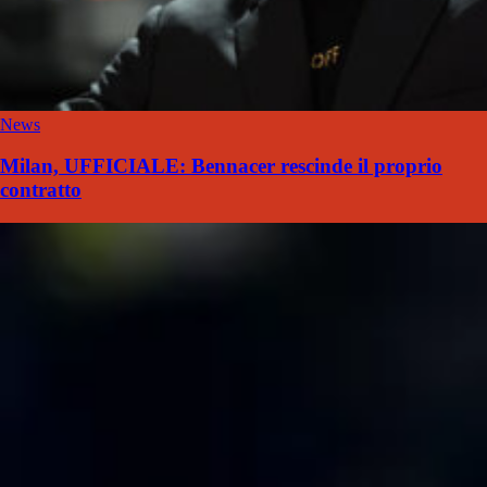
News
Milan, UFFICIALE: Bennacer rescinde il proprio
contratto