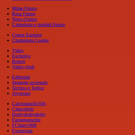
Milan Futuro
Rosa Futuro
News Futuro
Calendario e risultati Futuro
Coppe Europee
Champions League
Video
Esclusivo
Report
Video virali
Editoriale
Strategie societarie
Tecnica e Tattica
Avversari
Calcionapoli1926
Cittaceleste
Derbyderbyderby
Fantamagazine
FCInter1908
Forzaroma