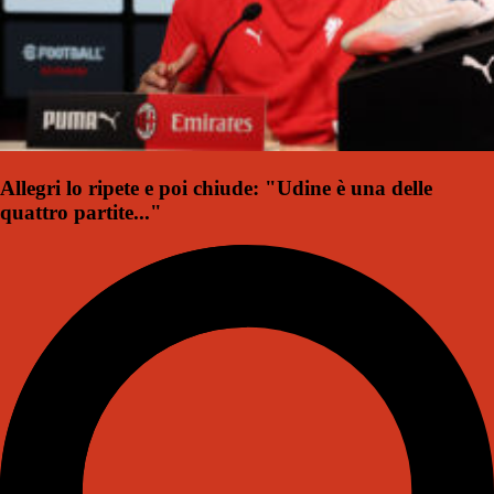
Allegri lo ripete e poi chiude: "Udine è una delle
quattro partite..."