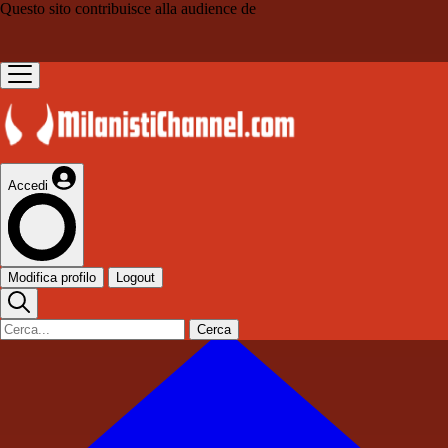
Questo sito contribuisce alla audience de
Accedi
Modifica profilo
Logout
Cerca