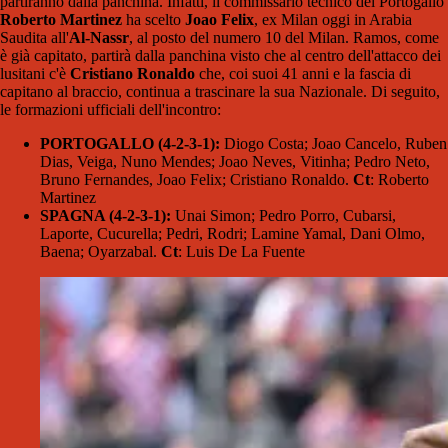
partiranno dalla panchina. Infatti, il commissario tecnico del Portogallo
Roberto Martinez
ha scelto
Joao Felix
, ex Milan oggi in Arabia
Saudita all'
Al-Nassr
, al posto del numero 10 del Milan. Ramos, come
è già capitato, partirà dalla panchina visto che al centro dell'attacco dei
lusitani c'è
Cristiano Ronaldo
che, coi suoi 41 anni e la fascia di
capitano al braccio, continua a trascinare la sua Nazionale. Di seguito,
le formazioni ufficiali dell'incontro:
PORTOGALLO (4-2-3-1):
Diogo Costa; Joao Cancelo, Ruben
Dias, Veiga, Nuno Mendes; Joao Neves, Vitinha; Pedro Neto,
Bruno Fernandes, Joao Felix; Cristiano Ronaldo.
Ct
: Roberto
Martinez
SPAGNA (4-2-3-1):
Unai Simon; Pedro Porro, Cubarsi,
Laporte, Cucurella; Pedri, Rodri; Lamine Yamal, Dani Olmo,
Baena; Oyarzabal.
Ct
: Luis De La Fuente