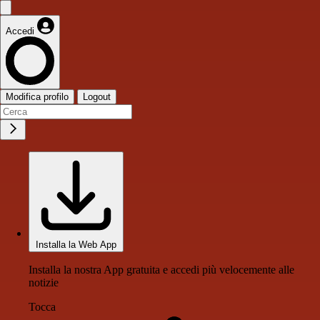
Accedi
Modifica profilo
Logout
Installa la Web App
Installa la nostra App gratuita e accedi più velocemente alle
notizie
Tocca