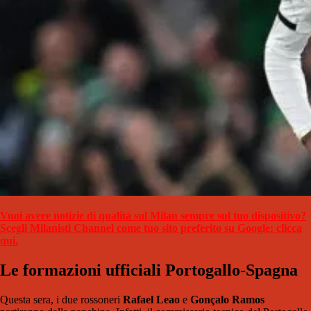
Vuoi avere notizie di qualità sul Milan sempre sul tuo dispositivo?
Scegli Milanisti Channel come tuo sito preferito su Google: clicca
qui.
Le formazioni ufficiali Portogallo-Spagna
Questa sera, i due rossoneri
Rafael Leao
e
Gonçalo Ramos