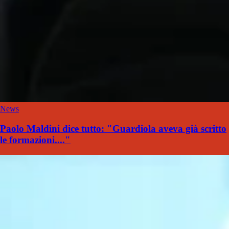
News
Paolo Maldini dice tutto: "Guardiola aveva già scritto
le formazioni...."