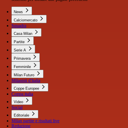
News
Calciomercato
Squadra
Casa Milan
Partite
Serie A
Primavera
Femminile
Milan Futuro
Milanisti d'Italia
Coppe Europee
Coppa italia
Video
Social
Editoriale
Milan partite e risultati live
Redazione