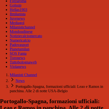
Forzaroma
Golssip
Hellas1903
Ilmilanista
Juvenews
Mediagol
Milanistichannel
Mondoudinese
Notiziecalciomercato
Numericalcio
Padovasport
Pianetamilan
SOS Fanta
Toronews
Tuttobolognaweb
Violanews
Milanisti Channel
News
Portogallo-Spagna, formazioni ufficiali: Leao e Ramos in
panchina. Alle 2 di notte USA-Belgio
Portogallo-Spagna, formazioni ufficiali:
Leao e Ramos in panchina. Alle 2 di notte