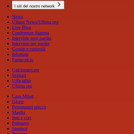
I siti del nostro network
News
Ultime News/Ultima ora
Live Blog
Conferenze Stampa
Interviste post partita
Interviste pre partita
Gossip e curiosità
Infortuni
Fantacalcio
Calciomercato
Scenari
Ufficialità
Ultima ora
Casa Milan
Glorie
Personaggi spicco
Maglia
Inni e cori
Palmares
Sponsor
Progetti