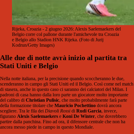
Rijeka, Croazia - 2 giugno 2026: Alexis Saelemaekers del
Belgio corre col pallone durante l'amichevole tra Croazia
e Belgio allo Stadion HNK Rijeka. (Foto di Jurij
Kodrun/Getty Images)
Alle due di notte avrà inizio al partita tra
Stati Uniti e Belgio
Nella notte italiana, per la precisione quando scoccheranno le due,
scenderanno in campo gli Stati Uniti ed il Belgio. Così come nel match
di stasera, anche in questo caso ci saranno dei calciatori del Milan. I
padroni di casa hanno dalla loro parte un giocatore molto importante
del calibro di
Christian Pulisic
, che molto probabilmente farà parte
della formazione titolare che
Mauricio Pochettino
dovrà ancora
scegliere. Tra le fila dei
Diavoli Rossi
di
Rudi Garcia
, invece,
figurano
Alexis Saelemaekers
e
Koni De Winter
, che dovrebbero
partire dalla panchina. Fino ad ora, il difensore centrale che non ha
ancora messo piede in campo in questo Mondiale.