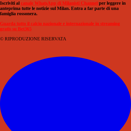
Iscriviti al
canale WhatsApp di Milanisti Channel
per leggere in
anteprima tutte le notizie sul Milan. Entra a far parte di una
famiglia rossonera.
Guarda tutto il calcio nazionale e internazionale in streaming
gratis su Bet365
© RIPRODUZIONE RISERVATA