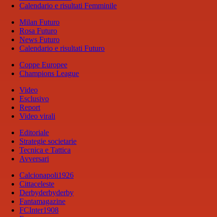
Calendario e risultati Femminile
Milan Futuro
Rosa Futuro
News Futuro
Calendario e risultati Futuro
Coppe Europee
Champions League
Video
Esclusivo
Report
Video virali
Editoriale
Strategie societarie
Tecnica e Tattica
Avversari
Calcionapoli1926
Cittaceleste
Derbyderbyderby
Fantamagazine
FCInter1908