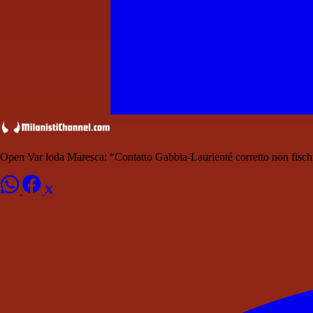
Open Var loda Maresca: “Contatto Gabbia-Laurienté corretto non fisch