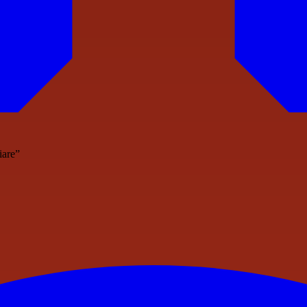
iare”