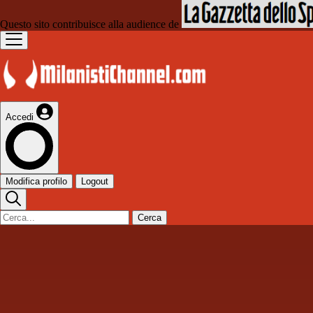
Questo sito contribuisce alla audience de
Accedi
Modifica profilo
Logout
Cerca