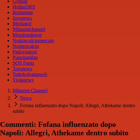
Golssip
Hellas1903
Ilmilanista
Juvenews
Mediagol
Milanistichannel
Mondoudinese
Notiziecalciomercato
Numericalcio
Padovasport
Pianetamilan
SOS Fanta
Toronews
Tuttobolognaweb
Violanews
Milanisti Channel
News
Fofana influenzato dopo Napoli: Allegri, Athekame dentro
subito
Commenti: Fofana influenzato dopo
Napoli: Allegri, Athekame dentro subito