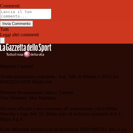
Commenti
Invia Commento
Tutti
Leggi altri commenti
Milanisti Channel
Testata giornalistica registrata - Aut. Trib. di Milano n. 6415 del
6/06/2024 DDD Media Srls
Direttore Responsabile: Marco Torretta
Vice Direttore: Max Bambara.
Sito non ufficiale e non connesso all' associazione calcio Milan.
Marchio e logo dell' AC Milan sono di esclusiva proprietà di A.C.
Milan S.p.A.
Il sito MilanistiChannel.com di titolarità di DDD MEDIA SRLS via