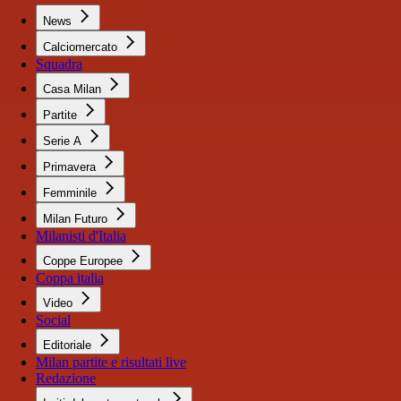
News
Calciomercato
Squadra
Casa Milan
Partite
Serie A
Primavera
Femminile
Milan Futuro
Milanisti d'Italia
Coppe Europee
Coppa italia
Video
Social
Editoriale
Milan partite e risultati live
Redazione