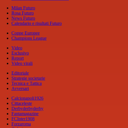
Milan Futuro
Rosa Futuro
News Futuro
Calendario e risultati Futuro
Coppe Europee
Champions League
Video
Esclusivo
Report
Video virali
Editoriale
Strategie societarie
Tecnica e Tattica
Avversari
Calcionapoli1926
Cittaceleste
Derbyderbyderby
Fantamagazine
FCInter1908
Forzaroma