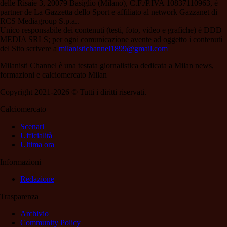
delle Risaie 3, 20079 Basiglio (Milano), C.F./P.IVA 10837110963, è
partner de La Gazzetta dello Sport e affiliato al network Gazzanet di
RCS Mediagroup S.p.a..
Unico responsabile dei contenuti (testi, foto, video e grafiche) è DDD
MEDIA SRLS; per ogni comunicazione avente ad oggetto i contenuti
del Sito scrivere a
milanistichannel1899@gmail.com
Milanisti Channel è una testata giornalistica dedicata a Milan news,
formazioni e calciomercato Milan
Copyright 2021-2026 © Tutti i diritti riservati.
Calciomercato
Scenari
Ufficialità
Ultima ora
Informazioni
Redazione
Trasparenza
Archivio
Community Policy