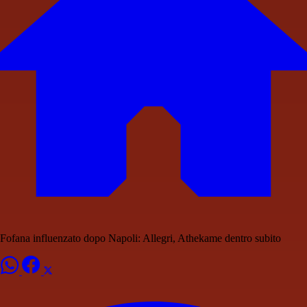
Fofana influenzato dopo Napoli: Allegri, Athekame dentro subito