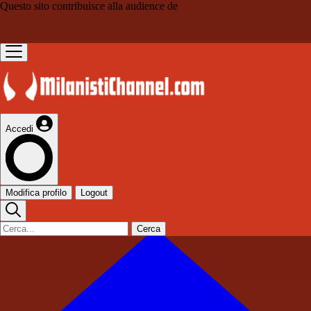
Questo sito contribuisce alla audience de
Accedi
Modifica profilo
Logout
Cerca