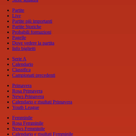
Partite
Live
Partite più importanti
Partite Storiche
Probabili formazioni
Pagelle
Dove vedere la partita
Info biglietti
Serie A
Calendario
Classifica
Campionati precedenti
Primavera
Rosa Primavera
News Primavera
Calendario e risultati Primavera
Youth League
Femminile
Rosa Femminile
News Femminile
Calendario e risultati Femminile