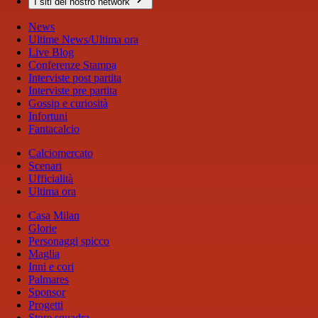
I siti del nostro network
News
Ultime News/Ultima ora
Live Blog
Conferenze Stampa
Interviste post partita
Interviste pre partita
Gossip e curiosità
Infortuni
Fantacalcio
Calciomercato
Scenari
Ufficialità
Ultima ora
Casa Milan
Glorie
Personaggi spicco
Maglia
Inni e cori
Palmares
Sponsor
Progetti
Store squadra