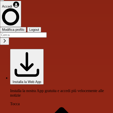
Accedi
Modifica profilo
Logout
Installa la Web App
Installa la nostra App gratuita e accedi più velocemente alle
notizie
Tocca