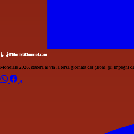
Mondiale 2026, stasera al via la terza giornata dei gironi: gli impegni d