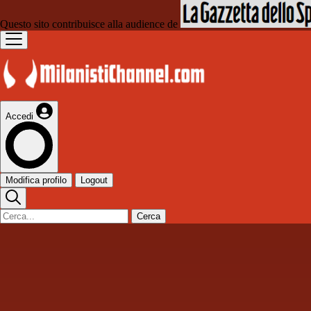
Questo sito contribuisce alla audience de
Accedi
Modifica profilo
Logout
Cerca