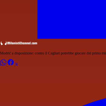
Modrić a disposizione: contro il Cagliari potrebbe giocare dal primo m