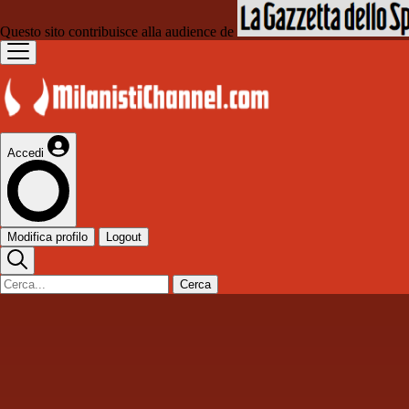
Questo sito contribuisce alla audience de
Accedi
Modifica profilo
Logout
Cerca