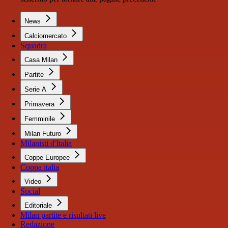
News
Calciomercato
Squadra
Casa Milan
Partite
Serie A
Primavera
Femminile
Milan Futuro
Milanisti d'Italia
Coppe Europee
Coppa italia
Video
Social
Editoriale
Milan partite e risultati live
Redazione