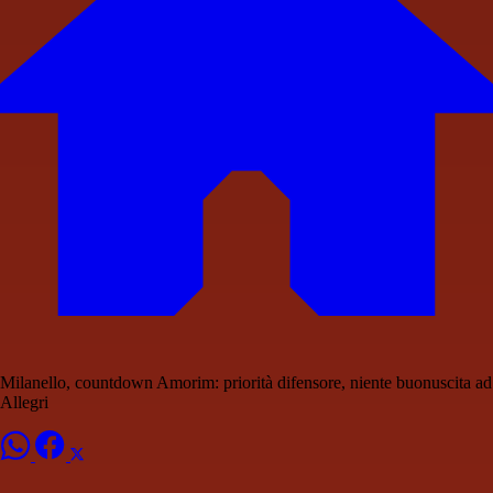
Milanello, countdown Amorim: priorità difensore, niente buonuscita ad
Allegri