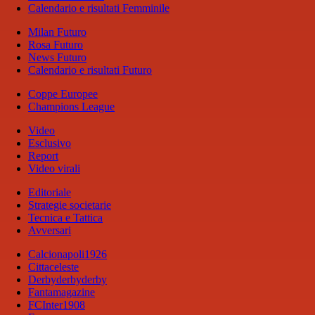
Calendario e risultati Femminile
Milan Futuro
Rosa Futuro
News Futuro
Calendario e risultati Futuro
Coppe Europee
Champions League
Video
Esclusivo
Report
Video virali
Editoriale
Strategie societarie
Tecnica e Tattica
Avversari
Calcionapoli1926
Cittaceleste
Derbyderbyderby
Fantamagazine
FCInter1908