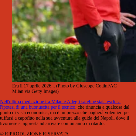
Era il 17 aprile 2026... (Photo by Giuseppe Cottini/AC
Milan via Getty Images)
Nell'ultima mediazione tra Milan e Allegri sarebbe stata esclusa
l'ipotesi di una buonuscita per il tecnico
, che rinuncia a qualcosa dal
punto di vista economica, ma è un prezzo che pagherà volentieri per
tuffarsi a capofitto nella sua avventura alla guida del Napoli, dove il
livornese si appresta ad arrivare con un anno di ritardo.
© RIPRODUZIONE RISERVATA