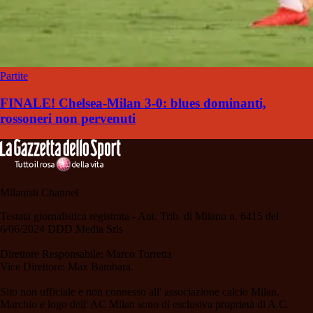
Partite
FINALE! Chelsea-Milan 3-0: blues dominanti,
rossoneri non pervenuti
Milanisti Channel
Testata giornalistica registrata - Aut. Trib. di Milano n. 6415 del
6/06/2024 DDD Media Srls
Direttore Responsabile: Marco Torretta
Vice Direttore: Max Bambara.
Sito non ufficiale e non connesso all' associazione calcio Milan.
Marchio e logo dell' AC Milan sono di esclusiva proprietà di A.C.