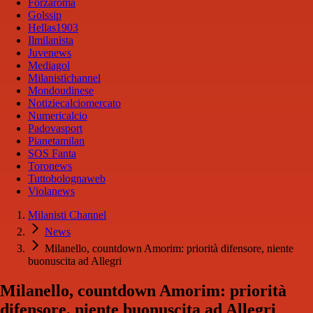
Forzaroma
Golssip
Hellas1903
Ilmilanista
Juvenews
Mediagol
Milanistichannel
Mondoudinese
Notiziecalciomercato
Numericalcio
Padovasport
Pianetamilan
SOS Fanta
Toronews
Tuttobolognaweb
Violanews
Milanisti Channel
News
Milanello, countdown Amorim: priorità difensore, niente
buonuscita ad Allegri
Milanello, countdown Amorim: priorità
difensore, niente buonuscita ad Allegri