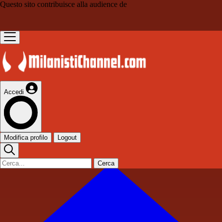
Questo sito contribuisce alla audience de
Accedi
Modifica profilo
Logout
Cerca