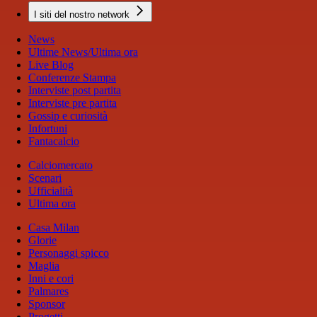
I siti del nostro network
News
Ultime News/Ultima ora
Live Blog
Conferenze Stampa
Interviste post partita
Interviste pre partita
Gossip e curiosità
Infortuni
Fantacalcio
Calciomercato
Scenari
Ufficialità
Ultima ora
Casa Milan
Glorie
Personaggi spicco
Maglia
Inni e cori
Palmares
Sponsor
Progetti