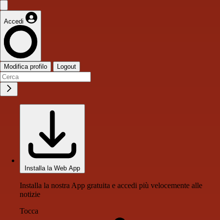
Accedi
Modifica profilo
Logout
Installa la Web App
Installa la nostra App gratuita e accedi più velocemente alle
notizie
Tocca