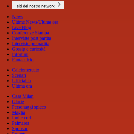
I siti del nostro network
News
Ultime News/Ultima ora
Live Blog
Conferenze Stampa
Interviste post partita
Interviste pre partita
Gossip e curiosità
Infortuni
Fantacalcio
Calciomercato
Scenari
Ufficialità
Ultima ora
Casa Milan
Glorie
Personaggi spicco
Maglia
Inni e cori
Palmares
Sponsor
Progetti