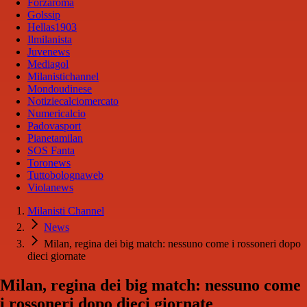
Forzaroma
Golssip
Hellas1903
Ilmilanista
Juvenews
Mediagol
Milanistichannel
Mondoudinese
Notiziecalciomercato
Numericalcio
Padovasport
Pianetamilan
SOS Fanta
Toronews
Tuttobolognaweb
Violanews
Milanisti Channel
News
Milan, regina dei big match: nessuno come i rossoneri dopo
dieci giornate
Milan, regina dei big match: nessuno come
i rossoneri dopo dieci giornate