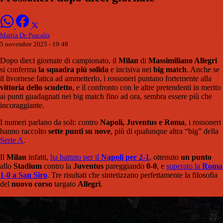
Mattia De Pascalis
5 novembre 2025 - 19:48
Dopo dieci giornate di campionato, il
Milan
di
Massimiliano Allegri
si conferma
la squadra più solida
e incisiva nei
big match
. Anche se
il livornese fatica ad ammetterlo, i rossoneri puntano fortemente alla
vittoria dello scudetto
, e il confronto con le altre pretendenti in merito
ai punti guadagnati nei big match fino ad ora, sembra essere più che
incoraggiante.
I numeri parlano da soli: contro
Napoli, Juventus e Roma
, i rossoneri
hanno raccolto
sette punti su nove
, più di qualunque altra “big” della
Serie A
.
Il
Milan
infatti,
ha battuto per il
Napoli per 2-1
, ottenuto
un punto
allo
Stadium
contro la
Juventus
pareggiando
0-0
, e
superato la
Roma
1-0 a San Siro
. Tre risultati che sintetizzano perfettamente la filosofia
del
nuovo corso
targato
Allegri
.