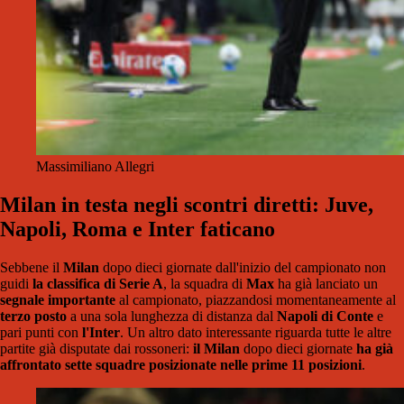
Massimiliano Allegri
Milan in testa negli scontri diretti: Juve,
Napoli, Roma e Inter faticano
Sebbene il
Milan
dopo dieci giornate dall'inizio del campionato non
guidi
la classifica di Serie A
, la squadra di
Max
ha già lanciato un
segnale importante
al campionato, piazzandosi momentaneamente al
terzo posto
a una sola lunghezza di distanza dal
Napoli di Conte
e
pari punti con
l'Inter
. Un altro dato interessante riguarda tutte le altre
partite già disputate dai rossoneri:
il Milan
dopo dieci giornate
ha già
affrontato sette squadre posizionate nelle prime 11 posizioni
.