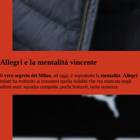
Allegri e la mentalità vincente
Il
vero segreto del Milan
, ad oggi, è soprattutto la
mentalità
.
Allegri
infatti ha restituito ai rossoneri quella solidità che era mancata negli
ultimi anni: squadra compatta, pochi fronzoli, tanta sostanza.