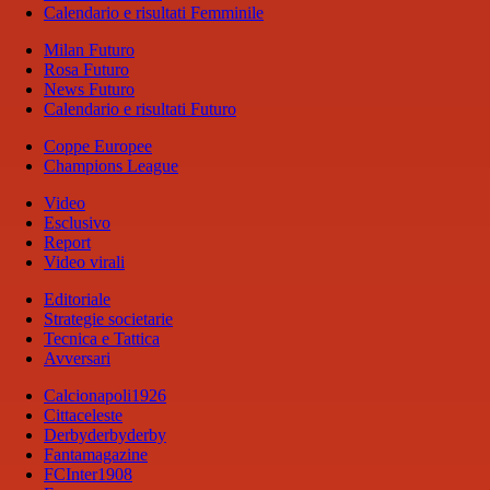
Calendario e risultati Femminile
Milan Futuro
Rosa Futuro
News Futuro
Calendario e risultati Futuro
Coppe Europee
Champions League
Video
Esclusivo
Report
Video virali
Editoriale
Strategie societarie
Tecnica e Tattica
Avversari
Calcionapoli1926
Cittaceleste
Derbyderbyderby
Fantamagazine
FCInter1908