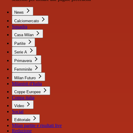
News
Calciomercato
Squadra
Casa Milan
Partite
Serie A
Primavera
Femminile
Milan Futuro
Milanisti d'Italia
Coppe Europee
Coppa italia
Video
Social
Editoriale
Milan partite e risultati live
Redazione