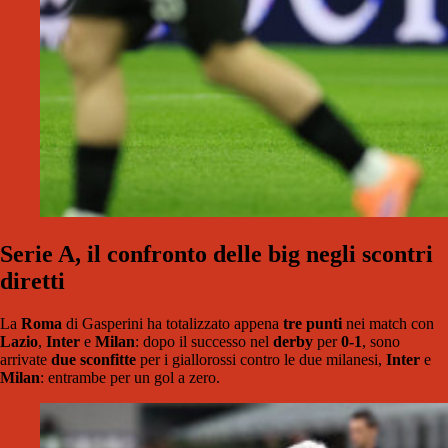
Serie A, il confronto delle big negli scontri
diretti
La
Roma
di Gasperini ha totalizzato appena
tre punti
nei match con
Lazio
,
Inter
e
Milan
: dopo il successo nel
derby
per
0-1
, sono
arrivate
due sconfitte
per i giallorossi contro le due milanesi,
Inter
e
Milan
: entrambe per un gol a zero.