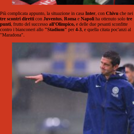
Più complicata appunto, la situazione in casa
Inter
, con
Chivu
che nei
tre scontri diretti
con
Juventus
,
Roma
e
Napoli
ha ottenuto solo
tre
punti
, frutto del successo
all’Olimpico,
e delle due pesanti sconfitte
contro i bianconeri allo
"Stadium"
per
4-3
, e quella citata poc'anzi al
"Maradona".