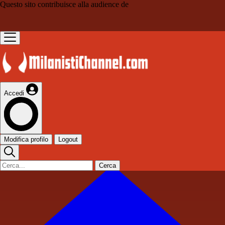
Questo sito contribuisce alla audience de
Accedi
Modifica profilo
Logout
Cerca