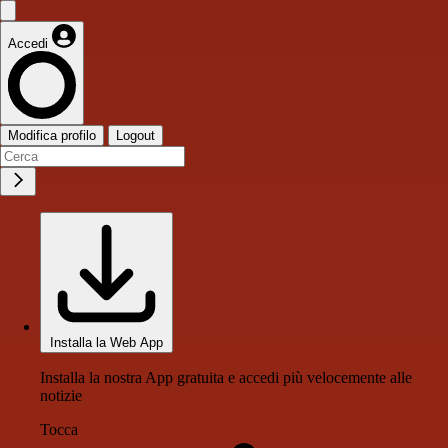
Accedi
Modifica profilo
Logout
Installa la Web App
Installa la nostra App gratuita e accedi più velocemente alle
notizie
Tocca