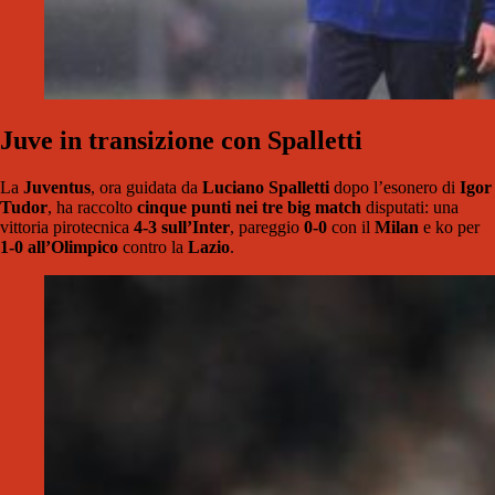
Juve in transizione con Spalletti
La
Juventus
, ora guidata da
Luciano Spalletti
dopo l’esonero di
Igor
Tudor
, ha raccolto
cinque punti nei tre big match
disputati: una
vittoria pirotecnica
4-3
sull’Inter
, pareggio
0-0
con il
Milan
e ko per
1-0
all’Olimpico
contro la
Lazio
.