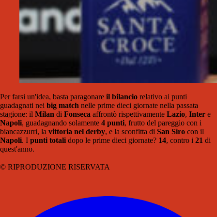
Per farsi un'idea, basta paragonare
il bilancio
relativo ai punti
guadagnati nei
big match
nelle prime dieci giornate nella passata
stagione: il
Milan
di
Fonseca
affrontò rispettivamente
Lazio
,
Inter
e
Napoli
, guadagnando solamente
4 punti
, frutto del pareggio con i
biancazzurri, la
vittoria nel derby
, e la sconfitta di
San Siro
con il
Napoli
. I
punti totali
dopo le prime dieci giornate?
14
, contro i
21
di
quest'anno.
© RIPRODUZIONE RISERVATA