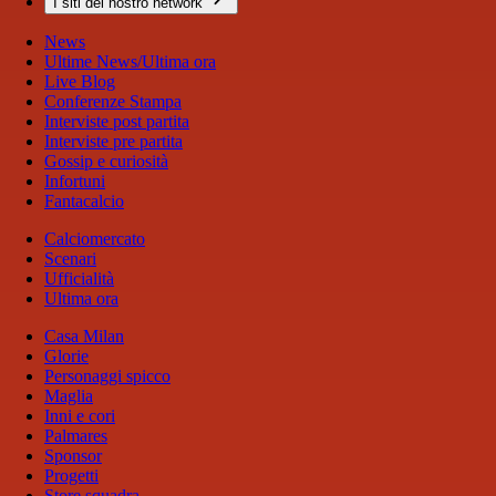
I siti del nostro network
News
Ultime News/Ultima ora
Live Blog
Conferenze Stampa
Interviste post partita
Interviste pre partita
Gossip e curiosità
Infortuni
Fantacalcio
Calciomercato
Scenari
Ufficialità
Ultima ora
Casa Milan
Glorie
Personaggi spicco
Maglia
Inni e cori
Palmares
Sponsor
Progetti
Store squadra