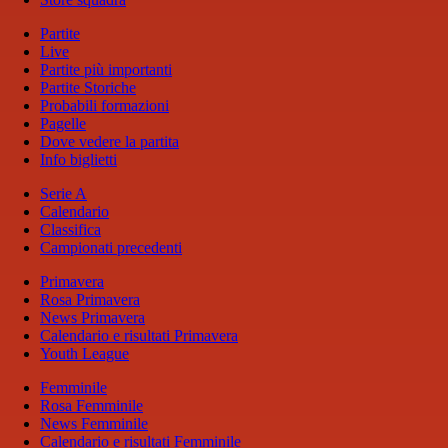
Partite
Live
Partite più importanti
Partite Storiche
Probabili formazioni
Pagelle
Dove vedere la partita
Info biglietti
Serie A
Calendario
Classifica
Campionati precedenti
Primavera
Rosa Primavera
News Primavera
Calendario e risultati Primavera
Youth League
Femminile
Rosa Femminile
News Femminile
Calendario e risultati Femminile