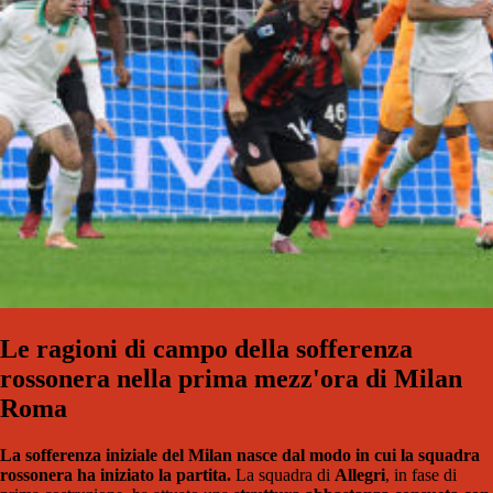
Le ragioni di campo della sofferenza
rossonera nella prima mezz'ora di Milan
Roma
La sofferenza iniziale del Milan nasce dal modo in cui la squadra
rossonera ha iniziato la partita.
La squadra di
Allegri
, in fase di