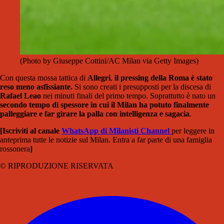
(Photo by Giuseppe Cottini/AC Milan via Getty Images)
Con questa mossa tattica di
Allegri
,
il pressing della Roma è stato
reso meno asfissiante.
Si sono creati i presupposti per la discesa di
Rafael Leao
nei minuti finali del primo tempo. Soprattutto è nato un
secondo tempo di spessore in cui il Milan ha potuto finalmente
palleggiare e far girare la palla con intelligenza e sagacia
.
[Iscriviti al canale
WhatsApp di Milanisti Channel
per leggere in
anteprima tutte le notizie sul Milan. Entra a far parte di una famiglia
rossonera
]
© RIPRODUZIONE RISERVATA