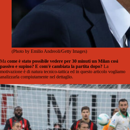
(Photo by Emilio Andreoli/Getty Images)
Ma
come è stato possibile vedere per 30 minuti un Milan così
passivo e supino? E com'è cambiata la partita dopo?
La
motivazione è di natura tecnico-tattica ed in questo articolo vogliamo
analizzarla compiutamente nel dettaglio.