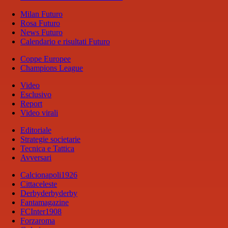
Milan Futuro
Rosa Futuro
News Futuro
Calendario e risultati Futuro
Coppe Europee
Champions League
Video
Esclusivo
Report
Video virali
Editoriale
Strategie societarie
Tecnica e Tattica
Avversari
Calcionapoli1926
Cittaceleste
Derbyderbyderby
Fantamagazine
FCInter1908
Forzaroma