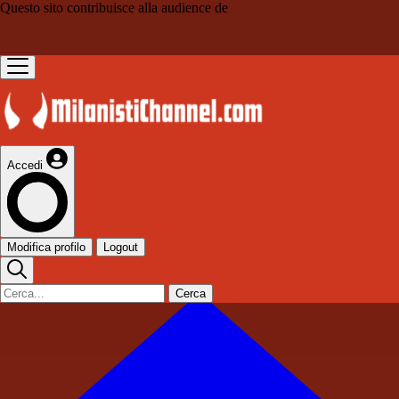
Questo sito contribuisce alla audience de
Accedi
Modifica profilo
Logout
Cerca