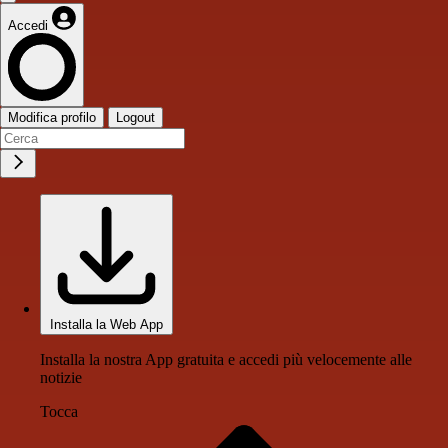
Accedi
Modifica profilo
Logout
Installa la Web App
Installa la nostra App gratuita e accedi più velocemente alle
notizie
Tocca