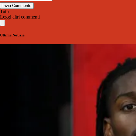
Invia Commento
Tutti
Leggi altri commenti
Ultime Notizie