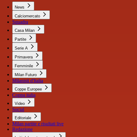
News
Calciomercato
Squadra
Casa Milan
Partite
Serie A
Primavera
Femminile
Milan Futuro
Milanisti d'Italia
Coppe Europee
Coppa italia
Video
Social
Editoriale
Milan partite e risultati live
Redazione