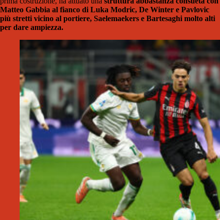
prima costruzione, ha attuato una
struttura abbastanza consueta con
Matteo Gabbia al fianco di Luka Modric, De Winter e Pavlovic
più stretti vicino al portiere, Saelemaekers e Bartesaghi molto alti
per dare ampiezza.