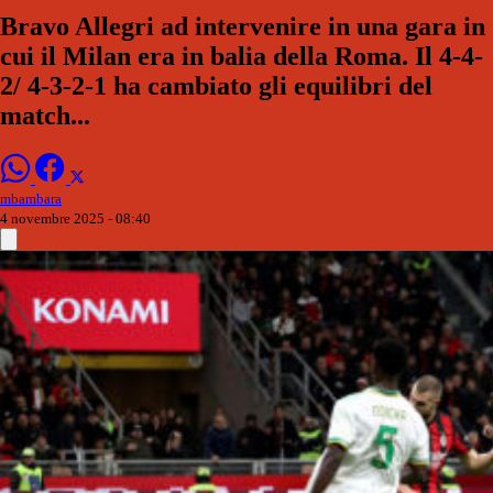
Bravo Allegri ad intervenire in una gara in
cui il Milan era in balia della Roma. Il 4-4-
2/ 4-3-2-1 ha cambiato gli equilibri del
match...
mbambara
4 novembre 2025 - 08:40