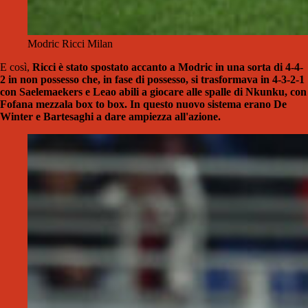
Modric Ricci Milan
E così,
Ricci è stato spostato accanto a Modric in una sorta di 4-4-
2 in non possesso che, in fase di possesso, si trasformava in 4-3-2-1
con Saelemaekers e Leao abili a giocare alle spalle di Nkunku, con
Fofana mezzala box to box. In questo nuovo sistema erano De
Winter e Bartesaghi a dare ampiezza all'azione.